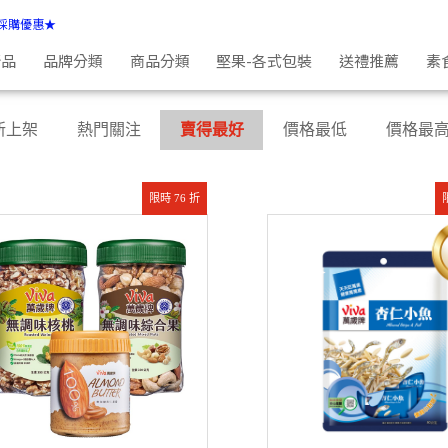
採購優惠★
新品
品牌分類
商品分類
堅果-各式包裝
送禮推薦
素
新上架
熱門關注
賣得最好
價格最低
價格最
限時 76 折