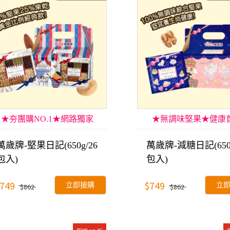
★夯團購NO.1★網路獨家
★無調味堅果★健康
萬歲牌-堅果日記(650g/26
萬歲牌-減糖日記(650g
包入)
包入)
749
$749
立即搶購
立
$862
$862