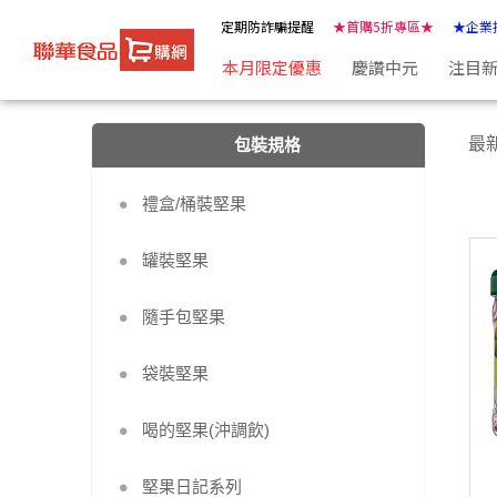
包裝規格 | ★聯華食品e購網★
定期防詐騙提醒
★首購5折專區★
★企業
本月限定優惠
慶讚中元
注目
最
包裝規格
禮盒/桶裝堅果
罐裝堅果
隨手包堅果
袋裝堅果
喝的堅果(沖調飲)
堅果日記系列