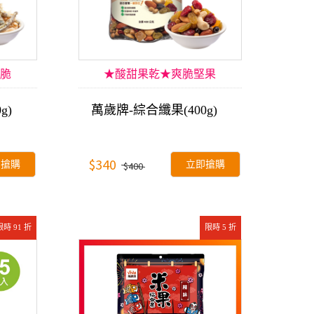
脆
★酸甜果乾★爽脆堅果
g)
萬歲牌-綜合纖果(400g)
$340
即搶購
立即搶購
$400
限時 91 折
限時 5 折