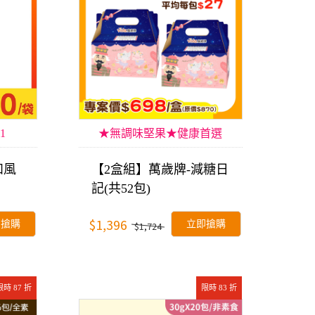
1
★無調味堅果★健康首選
和風
【2盒組】萬歲牌-減糖日
記(共52包)
$1,396
即搶購
立即搶購
$1,724
限時 87 折
限時 83 折