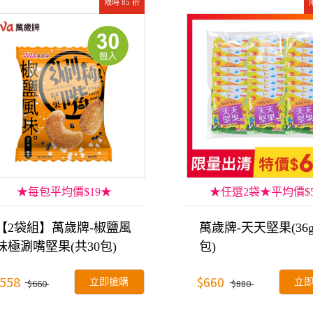
限時 85 折
★每包平均價$19★
★任選2袋★平均價$5
【2袋組】萬歲牌-椒鹽風
萬歲牌-天天堅果(36g
味極涮嘴堅果(共30包)
包)
558
$660
立即搶購
立
$660
$880