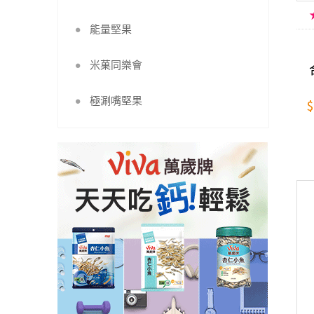
能量堅果
米菓同樂會
極涮嘴堅果
$