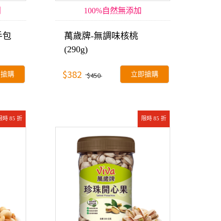
利
100%自然無添加
手包
萬歲牌-無調味核桃
(290g)
$382
即搶購
立即搶購
$450
限時 85 折
限時 85 折