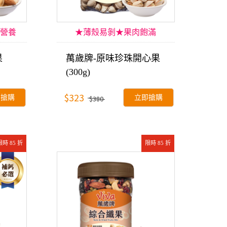
營養
★薄殼易剝★果肉飽滿
果
萬歲牌-原味珍珠開心果
(300g)
$323
即搶購
立即搶購
$380
限時 85 折
限時 85 折