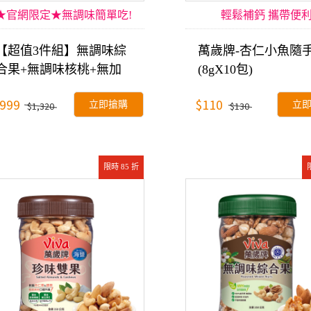
★官網限定★無調味簡單吃!
輕鬆補鈣 攜帶便
【超值3件組】無調味綜
萬歲牌-杏仁小魚隨
合果+無調味核桃+無加
(8gX10包)
糖杏仁果醬
999
$110
立即搶購
立
$1,320
$130
限時 85 折