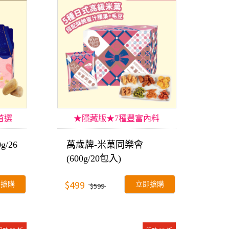
首選
★隱藏版★7種豐富內料
/26
萬歲牌-米菓同樂會
(600g/20包入)
$499
即搶購
立即搶購
$599