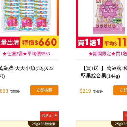
★任選2袋★平均價$563
★期間限定★買1送
萬歲牌-天天小魚(32gX22
【買1送1】萬歲牌-
包)
堅果綜合果(144g)
660
$219
立即搶購
立
$880
$438
限時 87 折