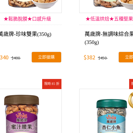
★鬆脆脫膜★口感升級
★低溫烘焙★五種堅果
萬歲牌-珍味雙果(350g)
萬歲牌-無調味綜合
(350g)
340
$382
立即搶購
立
$400
$450
限時 85 折