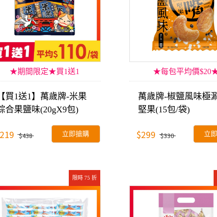
★期間限定★買1送1
★每包平均價$20
【買1送1】萬歲牌-米果
萬歲牌-椒鹽風味極
綜合果鹽味(20gX9包)
堅果(15包/袋)
219
$299
立即搶購
立
$438
$330
限時 75 折