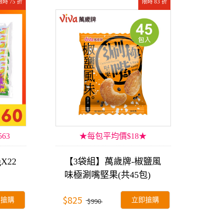
限時 75 折
限時 83 折
63
★每包平均價$18★
X22
【3袋組】萬歲牌-椒鹽風
味極涮嘴堅果(共45包)
$825
即搶購
立即搶購
$990