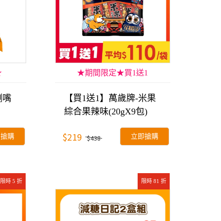
★
★期間限定★買1送1
涮嘴
【買1送1】萬歲牌-米果
綜合果辣味(20gX9包)
$219
即搶購
立即搶購
$438
限時 5 折
限時 81 折