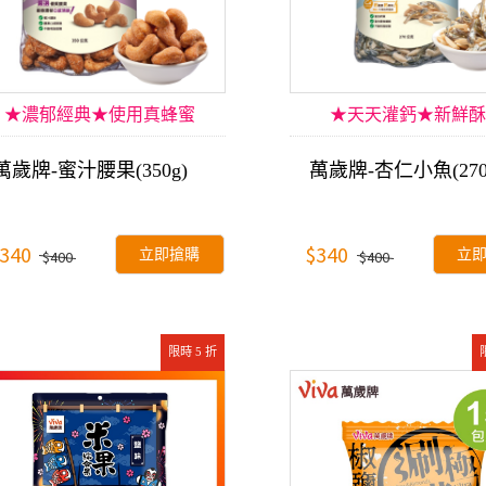
★濃郁經典★使用真蜂蜜
★天天灌鈣★新鮮酥
萬歲牌-蜜汁腰果(350g)
萬歲牌-杏仁小魚(270
340
$340
立即搶購
立
$400
$400
限時 5 折