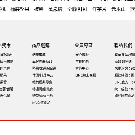
核桃
桶裝堅果
椒鹽
萬歲牌
全聯 拜拜
洋芋片
元本山
飲
日
icash
義大利麵
荷卡
卡廸那 95℃鮮脆三色丁
三角
飯糰
萬歲牌 米果
芥末 可樂果
禮盒
VA 萬歲牌 總匯點心包(42
杏仁
全聯 海苔
小魚乾
Diy飯糰
無糖 堅果飲
萬歲牌小魚
路獨家
商品選購
會員專區
聯絡我們
果
香菜
梅子
綜合堅果
榛果
黑豆
開心果 萬歲牌
無調
日記系列
送禮推薦
安心履歷
聯華食品e購
牌-堅穀力
總匯點心
隨手包
脆片
綜合
中秋禮盒
味付
庫米薯條
品牌周邊商品
常見問題
滿$799免運
同樂會
堅果/米果綜合果
會員中心
來電洽詢：(02)
穀物棒
拜拜箱
全聯 核桃
寶寶 海苔
波浪脆
卡廸那95℃
堅果
休閒/料理海苔
LINE線上客服
服務時間：週一至
果醬
暢銷經典零食
LINE官方：@x
i脆薯/番薯
特濃湯麵/燕麥
統一編號：075
淨化餐
野菜餐/蛋白飲
關於聯華食品
KG保健食品