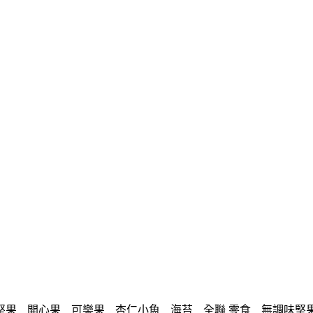
堅果
開心果
可樂果
杏仁小魚
海苔
全聯 零食
無調味堅