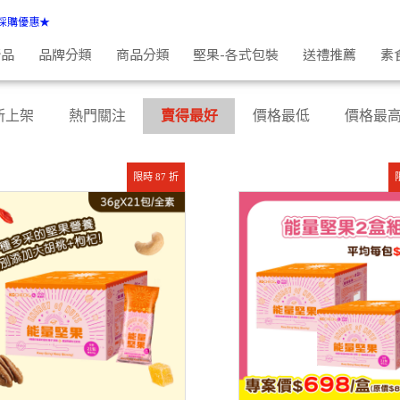
採購優惠★
新品
品牌分類
商品分類
堅果-各式包裝
送禮推薦
素
新上架
熱門關注
賣得最好
價格最低
價格最
限時 87 折