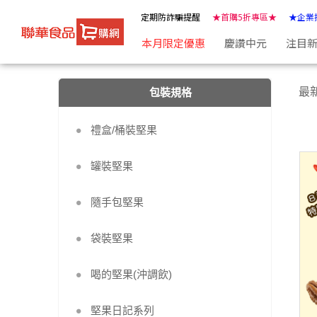
能量堅果 | ★聯華食品e購網★
定期防詐騙提醒
★首購5折專區★
★企業
本月限定優惠
慶讚中元
注目
最
包裝規格
禮盒/桶裝堅果
罐裝堅果
隨手包堅果
袋裝堅果
喝的堅果(沖調飲)
堅果日記系列