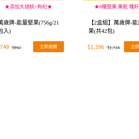
★添加大胡桃+枸杞★
★8種堅果 果乾 種
萬歲牌-能量堅果(756g/21
【2盒組】萬歲牌-能
包入)
果(共42包)
749
$1,396
立即搶購
立
$862
$1,724