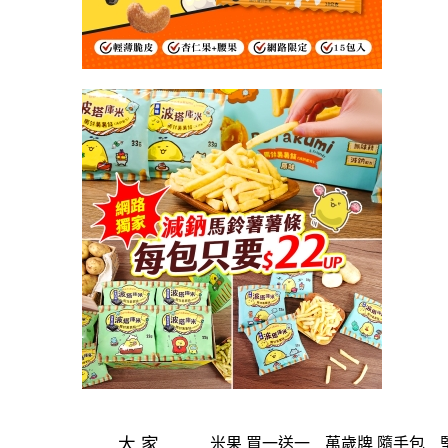
大家
米果 買一送一
萬歲牌 隨手包