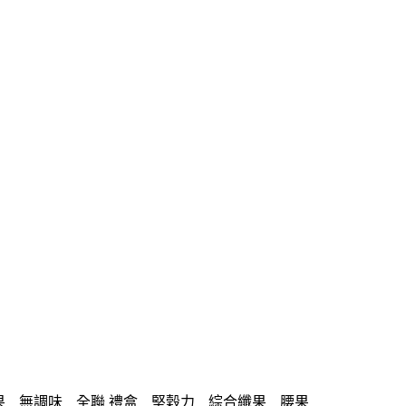
果
無調味
全聯 禮盒
堅穀力
綜合纖果
腰果