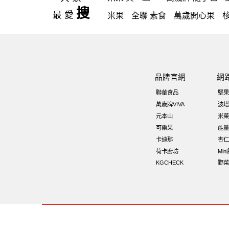
搜
最愛
米果
全聯 素食
萬歲開心果
高蛋白
可樂
南瓜子
起司
每
【萬歲牌】每日堅果系列
三角
素食
小魚干
無調味綜合堅果
品牌官網
網
烘焙
萬歲牌 堅果小包裝活力堅
聯華食品
堅果
寶咖咖 15g
飯卷專用海苔
萬歲
萬歲牌VIVA
波塔
元本山
米菓
Costco 萬歲牌堅果
飯糰
芝麻
可樂果
能量
卡迪那
杏仁
荷卡廚坊
Min
KGCHECK
野菜