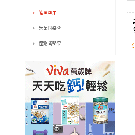
能量堅果
米菓同樂會
極涮嘴堅果
$