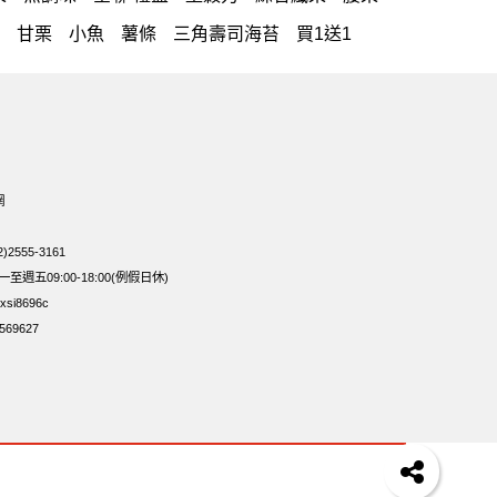
甘栗
小魚
薯條
三角壽司海苔
買1送1
萬歲牌 南瓜籽
芋頭
紅棗
gx20包)
總匯點心包
減糖日記
全聯 南瓜子
滿天星
全聯 海苔細
蔓越梅
元氣什穀堅果飲
味綜合果
無加糖
魚
萬歲牌 蔓越莓
蜜汁腰果
網
萬歲牌 堅果隨身包22入
無添加
2555-3161
薯條原味18克*5包
60g
天天小魚
週五09:00-18:00(例假日休)
si8696c
69627