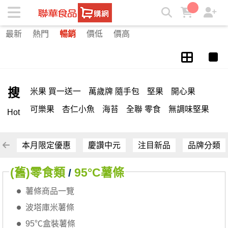
薯條箱購專案 | ★聯華食品e購網★
最新
熱門
暢銷
價低
價高
搜
米果 買一送一
萬歲牌 隨手包
堅果
開心果
可樂果
杏仁小魚
海苔
全聯 零食
無調味堅果
Hot
無調味
全聯 禮盒
堅穀力
綜合纖果
全聯 素食
萬歲開心果
腰果
米果
核桃
桶裝堅果
椒鹽
本月限定優惠
慶讚中元
注目新品
品牌分類
全聯 拜拜
洋芋片
元本山
萬歲牌
甘栗
小魚
(舊)零食類
95°C薯條
/
薯條
飲
買1送1
高蛋白
可樂
三角壽司海苔
薯條商品一覽
南瓜子
每日
icash
起司
義大利麵
荷卡
波塔庫米薯條
卡廸那 95℃鮮脆三色丁
三角
芋頭
紅棗
95℃盒裝薯條