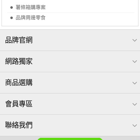
【萬歲牌】每日堅果系列
萬歲牌 南瓜籽
薯條箱購專案
芥末 可樂果
禮盒
品牌周邊零食
VA 萬歲牌 總匯點心包(42gx20包)
總匯點心包
減糖日記
全聯 南瓜子
素食
小魚干
品牌官網
無調味綜合堅果
杏仁
三角飯糰
萬歲牌 米果
小魚乾
全聯 海苔
無糖 堅果飲
Diy飯糰
網路獨家
萬歲牌小魚
滿天星
全聯 海苔細
蔓越梅
元氣什穀堅果飲
烘焙
香菜
商品選購
萬歲牌 堅果小包裝活力堅果
梅子
綜合堅果
榛果
黑豆
開心果 萬歲牌
無調味綜合果
魚
無加糖
會員專區
萬歲牌 蔓越莓
蜜汁腰果
萬歲牌-堅穀力
飯卷專用海苔
隨手包
總匯點心
綜合
中秋禮盒
聯絡我們
脆片
味付
萬歲牌 堅果隨身包22入
無添加