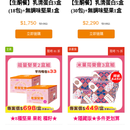
【生酮餐】乳清蛋白3盒
【生酮餐】乳清蛋白5盒
(18包)+無調味堅果1盒
(30包)+無調味堅果1盒
(26包)
(26包)
$1,750
$2,290
$2,062
$2,862
立即搶購
立即搶購
全素
非素食
限時 81 折
限時 75 折
★8種堅果 果乾 種籽★
★隱藏版★多件更划算