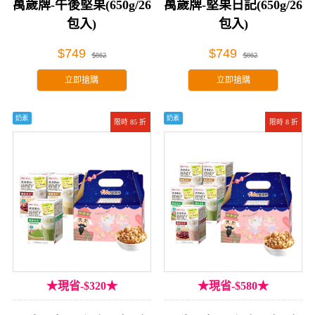
萬歲牌-午後堅果(650g/26
萬歲牌-堅果日記(650g/26
包入)
包入)
$749
$749
$862
$862
立即搶購
立即搶購
奶素
奶素
限時 85 折
限時 8 折
★現省-$320★
★現省-$580★