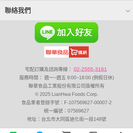
卡廸那95℃薯條原味18克*5包
夏威夷果
紅棗
聯絡我們
Costco 萬歲牌堅果
能量
玉米
60g
好結果
飯卷專用海苔
02-2555-3161
宅配訂購及諮詢專線：
服務時間
：
週一~週五 9:00~18:00 (例假日休)
聯華食品工業股份有限公司版權所有
© 2025 LianHwa Foods Corp.
食品業者登錄字號：F-107569627-00007-2
統一編號：07569627
地址：台北市大同區迪化街一段148號