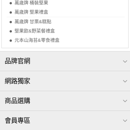
萬歲牌 桶裝堅果
減糖日記
素食
杏仁
芥末 可樂果
小魚干
萬歲牌 堅果禮盒
萬歲牌 米果
小魚
蜜汁腰果
可樂果 帆布袋
萬歲牌 甘栗&糕點
無糖 堅果飲
果乾
梅子
全聯 南瓜子
三角飯糰
堅果飲&野菜餐禮盒
禮盒
Diy飯糰
芝麻
魚
脆烤
元氣什穀堅果飲
元本山海苔&零食禮盒
烘焙
萬歲牌 堅果小包裝活力堅果
榛果
海苔 芥末味
萬歲牌 蔓越莓
無加糖
開心果 萬歲牌
品牌官網
全聯 堅果
萬歲牌小魚
全聯 海苔
滿天星
黑豆
網路獨家
全聯 海苔細
小包裝
蔓越梅
綜合堅果
豌豆
乳清
脆片
穀物棒
總匯點心包
低溫烘焙
商品選購
寶寶 海苔
卡廸那 95℃鮮脆三色丁
味付
萬歲牌-堅穀力
花生
會員專區
萬歲牌 堅果補給隨行包33公克44 包
香菜
波浪脆