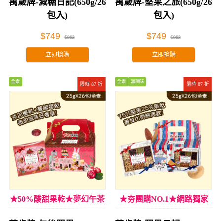
萬歲牌-減糖日記(650g/26
萬歲牌-堅果之旅(650g/26
包入)
包入)
$749
$749
$862
$862
立即搶購
立即搶購
全素
全素
無調味
限時 87 折
限時 87 折
★50%酸甜果乾★夢幻午茶
★夯團購NO.1★網路獨家
享受