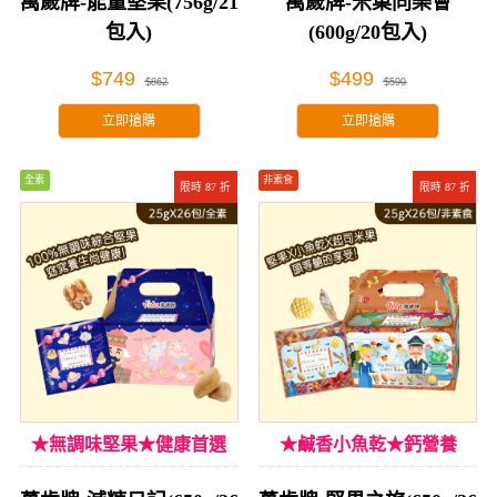
萬歲牌-能量堅果(756g/21
萬歲牌-米菓同樂會
包入)
(600g/20包入)
$749
$499
$862
$599
立即搶購
立即搶購
全素
非素食
限時 87 折
限時 87 折
★無調味堅果★健康首選
★鹹香小魚乾★鈣營養