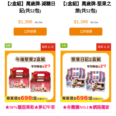
【2盒組】萬歲牌-減糖日
【2盒組】萬歲牌-堅果之
記(共52包)
旅(共52包)
$1,396
$1,396
$1,724
$1,724
立即搶購
立即搶購
全素
全素
限時 81 折
限時 81 折
★50%酸甜果乾★夢幻午茶
★夯團購NO.1★網路獨家