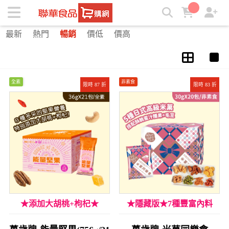
堅果品牌No.1萬歲牌: 提供各式各樣禮盒任你選擇 | ★聯華食品
e購網★
最新
熱門
暢銷
價低
價高
全素
非素食
限時 87 折
限時 83 折
★添加大胡桃+枸杞★
★隱藏版★7種豐富內料