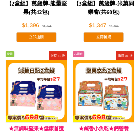
【2盒組】萬歲牌-能量堅
【3盒組】萬歲牌-米菓同
果(共42包)
樂會(共60包)
$1,396
$1,347
$1,724
$1,797
立即搶購
立即搶購
全素
非素食
限時 81 折
限時 81 折
★無調味堅果★健康首選
★鹹香小魚乾★鈣營養