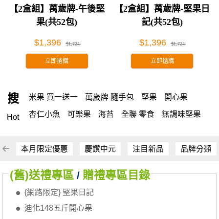
享受
【2盒組】萬歲牌-午後堅
【2盒組】萬歲牌-堅果日
果(共52包)
記(共52包)
$1,396
$1,396
$1,724
$1,724
立即搶購
立即搶購
搜
米果 買一送一
萬歲牌 隨手包
堅果
開心果
杏仁小魚
可樂果
海苔
全聯 零食
無調味堅果
Hot
無調味
全聯 禮盒
全聯 素食
堅穀力
綜合纖果
米果
洋芋片
甘栗
椒鹽
腰果
栗
薯條
萬歲牌
本月限定優惠
慶讚中元
注目新品
品牌分類
全聯 拜拜
飲
桶裝堅果
元本山
可樂
(舊)送禮專區
贈禮專區目錄
/
三角壽司海苔
買1送1
南瓜子
icash
高蛋白
{網路限定} 堅果日記
起司
核桃
三角
荷卡
萬歲開心果
隨手包
迪化148五斤開心果
無調味綜合果
【萬歲牌】每日堅果系列
芋頭