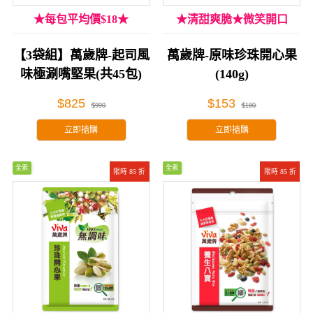
★每包平均價$18★
★清甜爽脆★微笑開口
【3袋組】萬歲牌-起司風
萬歲牌-原味珍珠開心果
味極涮嘴堅果(共45包)
(140g)
$825
$153
$990
$180
立即搶購
立即搶購
全素
全素
限時 85 折
限時 85 折