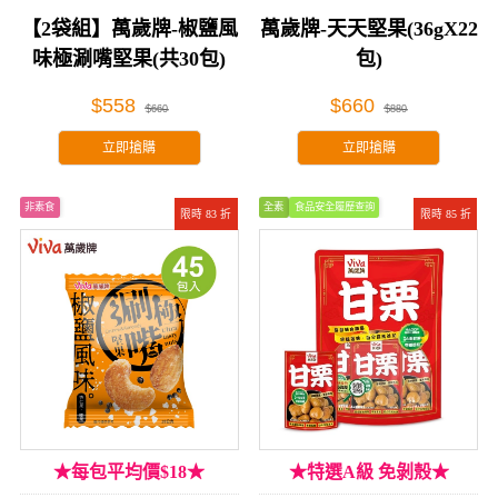
【2袋組】萬歲牌-椒鹽風
萬歲牌-天天堅果(36gX22
味極涮嘴堅果(共30包)
包)
$558
$660
$660
$880
立即搶購
立即搶購
非素食
全素
食品安全履歷查詢
限時 83 折
限時 85 折
★每包平均價$18★
★特選A級 免剝殼★