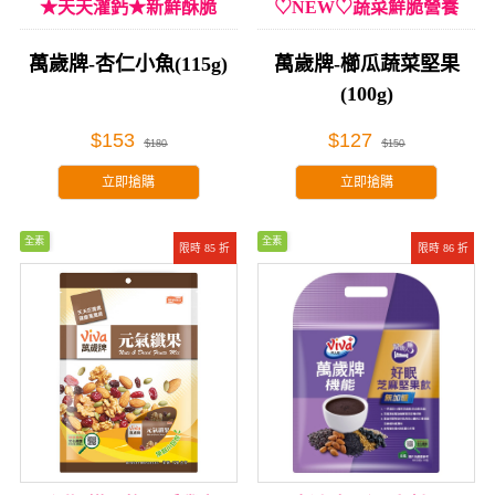
★天天灌鈣★新鮮酥脆
♡NEW♡蔬菜鮮脆營養
萬歲牌-杏仁小魚(115g)
萬歲牌-櫛瓜蔬菜堅果
(100g)
$153
$127
$180
$150
立即搶購
立即搶購
全素
全素
限時 85 折
限時 86 折