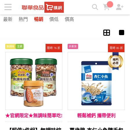
特色調味 | ★聯華食品e購網★
最新
熱門
暢銷
價低
價高
無調味
全素
非素食
限時 76 折
限時 85 折
★官網限定★無調味簡單吃!
輕鬆補鈣 攜帶便利