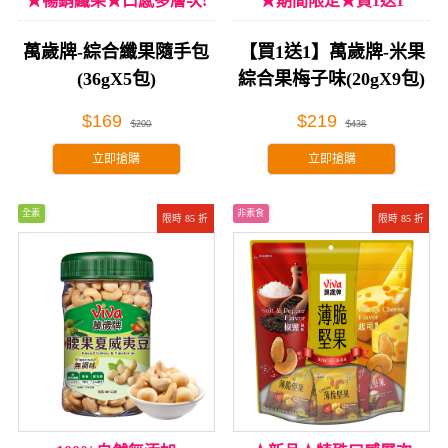
★暢銷纖果★口感多層次!
★期間限定★買1送1
萬歲牌-綜合纖果隨手包
【買1送1】萬歲牌-米果
(36gX5包)
綜合果梅子味(20gX9包)
$169
$219
$200
$438
立即搶購
立即搶購
全素
非素食
限時 85 折
限時 85 折