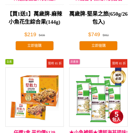
【買1送1】萬歲牌-麻辣
萬歲牌-堅果之旅(650g/26
小魚花生綜合果(144g)
包入)
$219
$749
$438
$862
立即搶購
立即搶購
全素
非素食
限時 85 折
限時 85 折
任選3盒 平均價$139
★小魚補鈣★濃郁海苔提味!