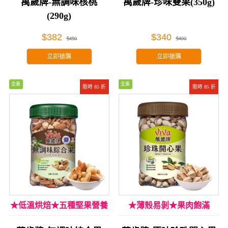
萬歲牌-無調味核桃
萬歲牌-珍味雙果(350g)
(290g)
$382
$340
$450
$400
立即搶購
立即搶購
全素
全素
限時 85 折
限時 85 折
★低溫烘焙★五種堅果營養
★薄殼易剝★果肉飽滿