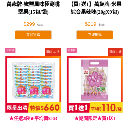
萬歲牌-椒鹽風味極涮嘴
【買1送1】萬歲牌-米果
堅果(15包/袋)
綜合果辣味(20gX9包)
$299
$219
$330
$438
立即搶購
立即搶購
非素食
非素食
限時 75 折
限時 5 折
★任選2袋★平均價$563
★期間限定★買1送1