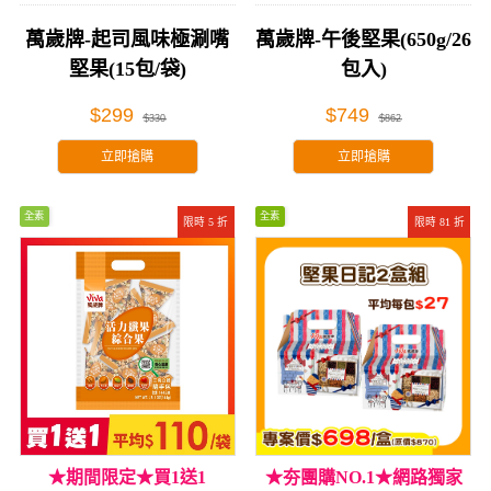
享受
萬歲牌-起司風味極涮嘴
萬歲牌-午後堅果(650g/26
堅果(15包/袋)
包入)
$299
$749
$330
$862
立即搶購
立即搶購
全素
全素
限時 5 折
限時 81 折
★期間限定★買1送1
★夯團購NO.1★網路獨家