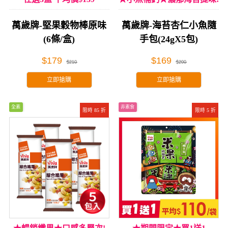
萬歲牌-堅果穀物棒原味
萬歲牌-海苔杏仁小魚隨
(6條/盒)
手包(24gX5包)
$179
$169
$210
$200
立即搶購
立即搶購
全素
非素食
限時 85 折
限時 5 折