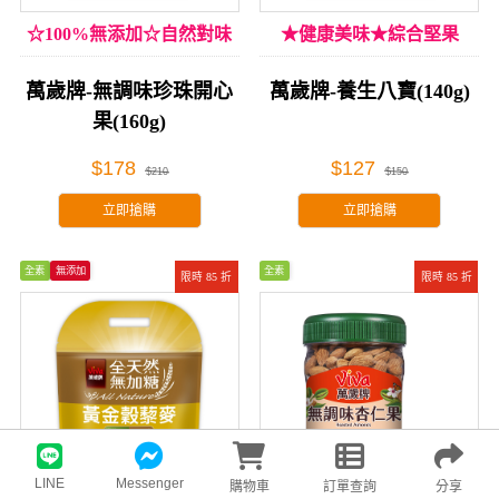
☆100%無添加☆自然對味
★健康美味★綜合堅果
萬歲牌-無調味珍珠開心
萬歲牌-養生八寶(140g)
果(160g)
$178
$127
$210
$150
立即搶購
立即搶購
全素
無添加
全素
限時 85 折
限時 85 折
LINE
Messenger
購物車
訂單查詢
分享