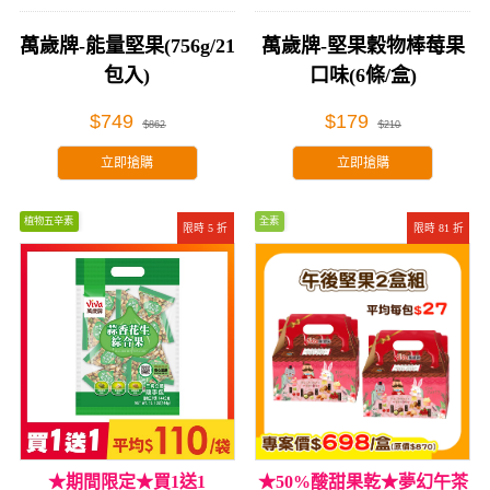
萬歲牌-能量堅果(756g/21
萬歲牌-堅果穀物棒莓果
包入)
口味(6條/盒)
$749
$179
$862
$210
立即搶購
立即搶購
植物五辛素
全素
限時 5 折
限時 81 折
★期間限定★買1送1
★50%酸甜果乾★夢幻午茶