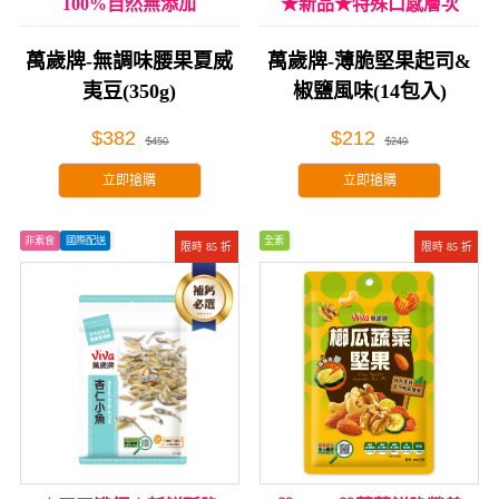
100%自然無添加
★新品★特殊口感層次
萬歲牌-無調味腰果夏威
萬歲牌-薄脆堅果起司&
夷豆(350g)
椒鹽風味(14包入)
$382
$212
$450
$249
立即搶購
立即搶購
非素食
國際配送
全素
限時 85 折
限時 85 折