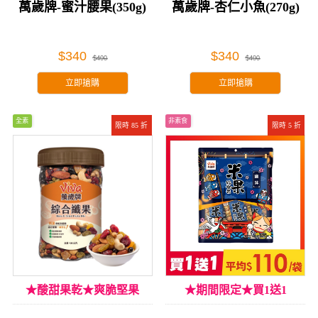
萬歲牌-蜜汁腰果(350g)
萬歲牌-杏仁小魚(270g)
$340
$340
$400
$400
立即搶購
立即搶購
全素
非素食
限時 85 折
限時 5 折
★酸甜果乾★爽脆堅果
★期間限定★買1送1