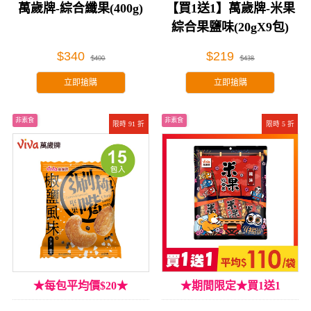
萬歲牌-綜合纖果(400g)
【買1送1】萬歲牌-米果
綜合果鹽味(20gX9包)
$340
$219
$400
$438
立即搶購
立即搶購
非素食
非素食
限時 91 折
限時 5 折
★每包平均價$20★
★期間限定★買1送1