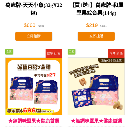
萬歲牌-天天小魚(32gX22
【買1送1】萬歲牌-和風
包)
堅果綜合果(144g)
$660
$219
$880
$438
立即搶購
立即搶購
全素
全素
限時 81 折
限時 87 折
★無調味堅果★健康首選
★無調味堅果★健康首選