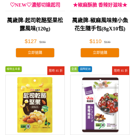
♡NEW♡濃郁切達起司
★椒麻酥脆 香辣好滋味★
萬歲牌-起司乾酪堅果松
萬歲牌-椒麻風味辣小魚
露風味(120g)
花生隨手包(8gX10包)
$127
$110
$150
$130
立即搶購
立即搶購
植物五辛素
全素
國際配送
限時 85 折
限時 85 折