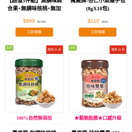
【超值3件組】無調味綜
萬歲牌-杏仁小魚隨手包
合果+無調味核桃+無加
(8gX10包)
糖杏仁果醬
$999
$110
$1,320
$130
立即搶購
立即搶購
全素
全素
限時 85 折
限時 85 折
100%自然無添加
★鬆脆脫膜★口感升級