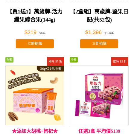
【買1送1】萬歲牌-活力
【2盒組】萬歲牌-堅果日
纖果綜合果(144g)
記(共52包)
$219
$1,396
$438
$1,724
立即搶購
立即搶購
全素
全素
限時 87 折
限時 85 折
★添加大胡桃+枸杞★
任選3盒 平均價$139