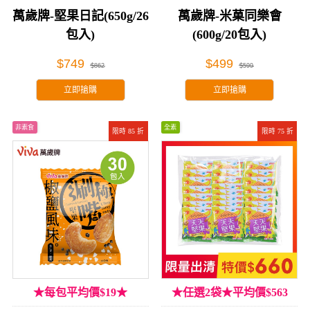
萬歲牌-堅果日記(650g/26
萬歲牌-米菓同樂會
包入)
(600g/20包入)
$749
$499
$862
$599
立即搶購
立即搶購
非素食
全素
限時 85 折
限時 75 折
★每包平均價$19★
★任選2袋★平均價$563