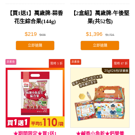
享受
【買1送1】萬歲牌-蒜香
【2盒組】萬歲牌-午後堅
花生綜合果(144g)
果(共52包)
$219
$1,396
$438
$1,724
立即搶購
立即搶購
非素食
非素食
限時 5 折
限時 87 折
★期間限定★買1送1
★鹹香小魚乾★鈣營養