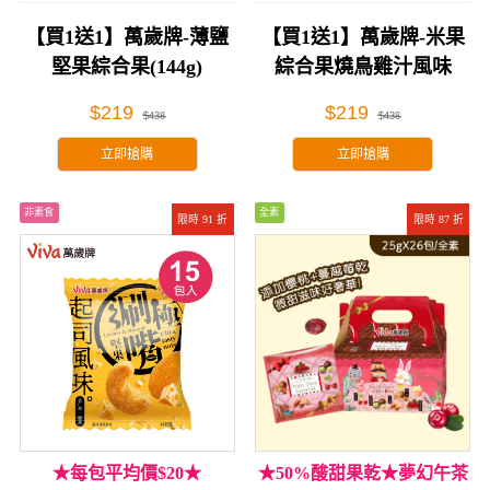
【買1送1】萬歲牌-薄鹽
【買1送1】萬歲牌-米果
堅果綜合果(144g)
綜合果燒鳥雞汁風味
(20gX9包)
$219
$219
$438
$438
立即搶購
立即搶購
非素食
全素
限時 91 折
限時 87 折
★每包平均價$20★
★50%酸甜果乾★夢幻午茶