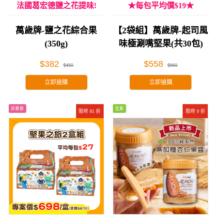
法國葛宏德鹽之花提味!
★每包平均價$19★
萬歲牌-鹽之花綜合果
【2袋組】萬歲牌-起司風
(350g)
味極涮嘴堅果(共30包)
$382
$558
$450
$660
立即搶購
立即搶購
非素食
全素
限時 81 折
限時 9 折