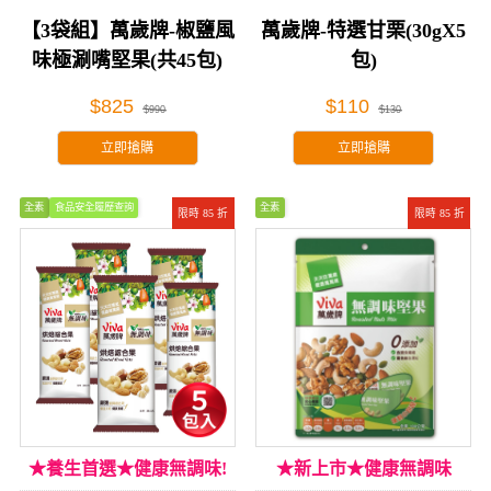
【3袋組】萬歲牌-椒鹽風
萬歲牌-特選甘栗(30gX5
味極涮嘴堅果(共45包)
包)
$825
$110
$990
$130
立即搶購
立即搶購
全素
食品安全履歷查詢
全素
限時 85 折
限時 85 折
★養生首選★健康無調味!
★新上市★健康無調味