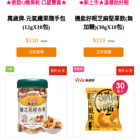
★香甜Q嫩果乾 口感豐富★
★新上市★溫暖助好眠
萬歲牌-元氣纖果隨手包
機能好眠芝麻堅果飲(無
(12gX10包)
加糖)(30gX10包)
$110
$129
$130
$150
立即搶購
立即搶購
全素
非素食
限時 85 折
限時 85 折