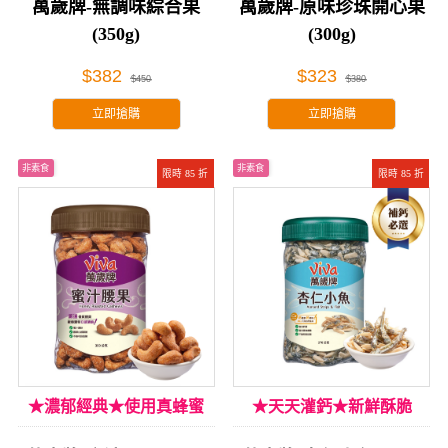
萬歲牌-無調味綜合果
萬歲牌-原味珍珠開心果
(350g)
(300g)
$382
$323
$450
$380
立即搶購
立即搶購
非素食
非素食
限時 85 折
限時 85 折
★濃郁經典★使用真蜂蜜
★天天灌鈣★新鮮酥脆