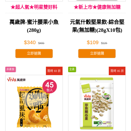
★超人氣★明星雙好料
★新上市★健康無加糖
萬歲牌-蜜汁腰果小魚
元氣什穀堅果飲-綜合堅
(280g)
果(無加糖)(28gX10包)
$340
$109
$400
$129
立即搶購
立即搶購
非素食
全素
限時 83 折
限時 85 折