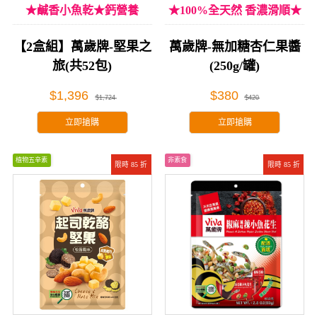
★鹹香小魚乾★鈣營養
★100%全天然 香濃滑順★
【2盒組】萬歲牌-堅果之
萬歲牌-無加糖杏仁果醬
旅(共52包)
(250g/罐)
$1,396
$380
$1,724
$420
立即搶購
立即搶購
植物五辛素
非素食
限時 85 折
限時 85 折