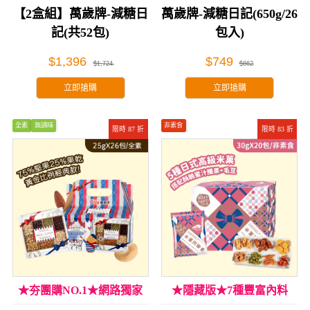
【2盒組】萬歲牌-減糖日
萬歲牌-減糖日記(650g/26
記(共52包)
包入)
$1,396
$749
$1,724
$862
立即搶購
立即搶購
全素
無調味
非素食
限時 87 折
限時 83 折
★夯團購NO.1★網路獨家
★隱藏版★7種豐富內料