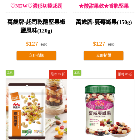
♡NEW♡濃郁切達起司
★酸甜果乾★香脆堅果
萬歲牌-起司乾酪堅果椒
萬歲牌-蔓莓纖果(150g)
鹽風味(120g)
$127
$127
$150
$150
立即搶購
立即搶購
全素
全素
限時 85 折
限時 85 折