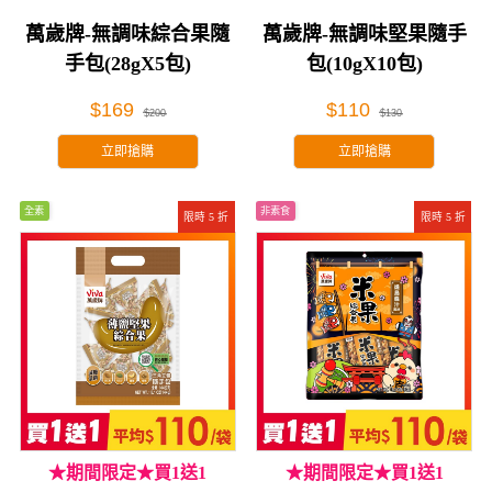
萬歲牌-無調味綜合果隨
萬歲牌-無調味堅果隨手
手包(28gX5包)
包(10gX10包)
$169
$110
$200
$130
立即搶購
立即搶購
全素
非素食
限時 5 折
限時 5 折
★期間限定★買1送1
★期間限定★買1送1