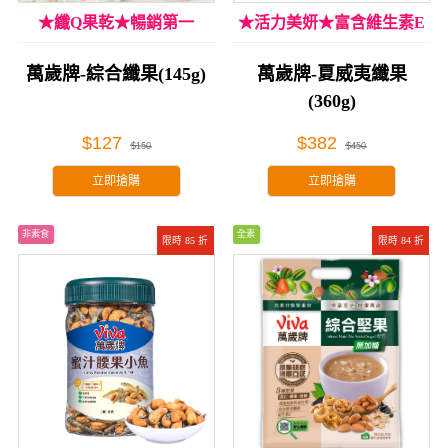
★纖Q果乾★暢銷第一
★活力美妍★富含維生素E
萬歲牌-綜合纖果(145g)
萬歲牌-夏威夷纖果
(360g)
$127
$382
$150
$450
立即搶購
立即搶購
非素食
全素
限時 85 折
限時 84 折