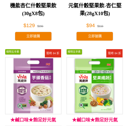
機能杏仁什穀堅果飲
元氣什穀堅果飲-杏仁堅
(30gX8包)
果(28gX10包)
$129
$94
$150
$110
立即搶購
立即搶購
植物五辛素
植物五辛素
限時 84 折
限時 84 折
★鹹口味★飽足好元氣
★鹹口味★飽足好元氣