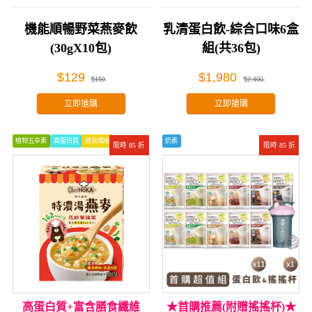
機能順暢野菜燕麥飲
乳清蛋白飲-綜合口味6盒
(30gX10包)
組(共36包)
$129
$1,980
$150
$2,400
立即搶購
立即搶購
植物五辛素
高蛋白質
膳食纖維
奶素
限時 85 折
限時 85 折
高蛋白質+富含膳食纖維
★首購推薦(附贈搖搖杯)★