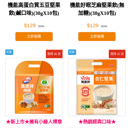
機能高蛋白質五豆堅果
機能好眠芝麻堅果飲(無
飲(鹹口味)(30gX10包)
加糖)(30gX10包)
$129
$129
$150
$150
立即搶購
立即搶購
奶素
奶素
限時 86 折
限時 85 折
★新上市★擁有小綠人標章
★熱銷經典口味★