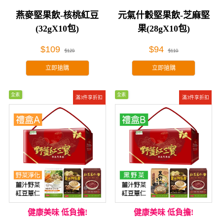
燕麥堅果飲-核桃紅豆
元氣什穀堅果飲-芝麻堅
(32gX10包)
果(28gX10包)
$109
$94
$129
$110
立即搶購
立即搶購
全素
全素
滿3件享折扣
滿3件享折扣
健康美味 低負擔!
健康美味 低負擔!