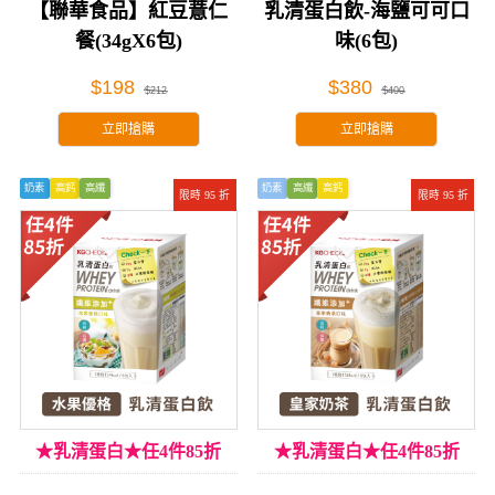
【聯華食品】紅豆薏仁
乳清蛋白飲-海鹽可可口
餐(34gX6包)
味(6包)
$198
$380
$212
$400
立即搶購
立即搶購
奶素
高鈣
高纖
奶素
高纖
高鈣
限時 95 折
限時 95 折
★乳清蛋白★任4件85折
★乳清蛋白★任4件85折