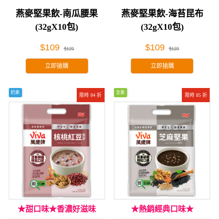
燕麥堅果飲-南瓜腰果
燕麥堅果飲-海苔昆布
(32gX10包)
(32gX10包)
$109
$109
$129
$129
立即搶購
立即搶購
奶素
全素
限時 84 折
限時 85 折
★甜口味★香濃好滋味
★熱銷經典口味★