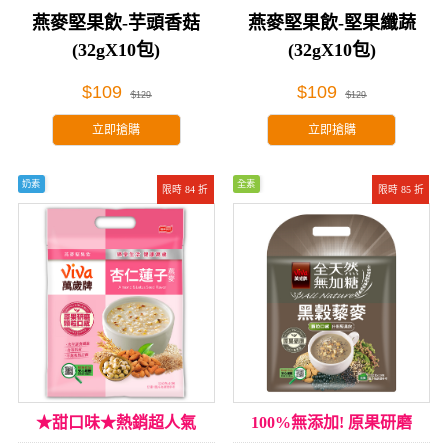
燕麥堅果飲-芋頭香菇
燕麥堅果飲-堅果纖蔬
(32gX10包)
(32gX10包)
$109
$109
$129
$129
立即搶購
立即搶購
奶素
全素
限時 84 折
限時 85 折
★甜口味★熱銷超人氣
100%無添加! 原果研磨