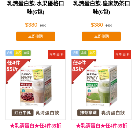
乳清蛋白飲-水果優格口
乳清蛋白飲-皇家奶茶口
味(6包)
味(6包)
$380
$380
$400
$400
立即搶購
立即搶購
奶素
高鈣
高纖
奶素
高纖
高鈣
限時 95 折
限時 95 折
★乳清蛋白★任4件85折
★乳清蛋白★任4件85折