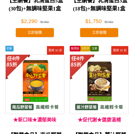
【生酮餐】乳清蛋白5盒
【生酮餐】乳清蛋白3盒
(30包)+無調味堅果1盒
(18包)+無調味堅果1盒
(26包)
(26包)
$2,290
$1,750
$2,862
$2,062
立即搶購
立即搶購
奶素
無添加
105卡
全素
限時 93 折
限時 93 折
★新口味★濃郁美味
★促代謝★健康溫補