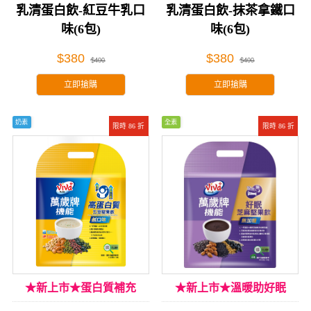
乳清蛋白飲-紅豆牛乳口
乳清蛋白飲-抹茶拿鐵口
味(6包)
味(6包)
$380
$380
$400
$400
立即搶購
立即搶購
奶素
全素
限時 86 折
限時 86 折
★新上市★蛋白質補充
★新上市★溫暖助好眠