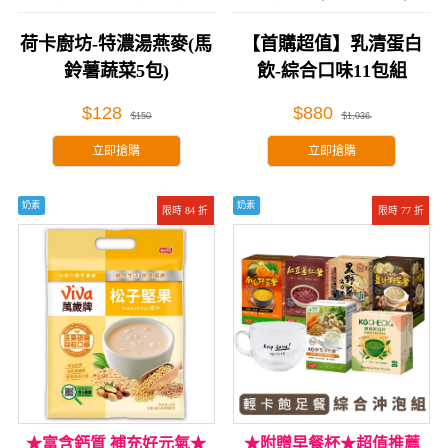
荷卡廚坊-特濃湯燕麥(馬
【首購超值】乳清蛋白
鈴薯蔬菜5包)
飲-綜合口味11包組
$128
$880
$150
$1,036
立即搶購
立即搶購
奶素
奶素
限時 84 折
限時 77 折
★富含鈣質 補充好元氣★
★附贈早餐杯★超值推薦