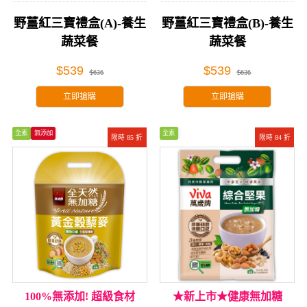
野薑紅三寶禮盒(A)-養生
野薑紅三寶禮盒(B)-養生
蔬菜餐
蔬菜餐
$539
$539
$636
$636
立即搶購
立即搶購
全素
無添加
全素
限時 85 折
限時 84 折
100%無添加! 超級食材
★新上市★健康無加糖