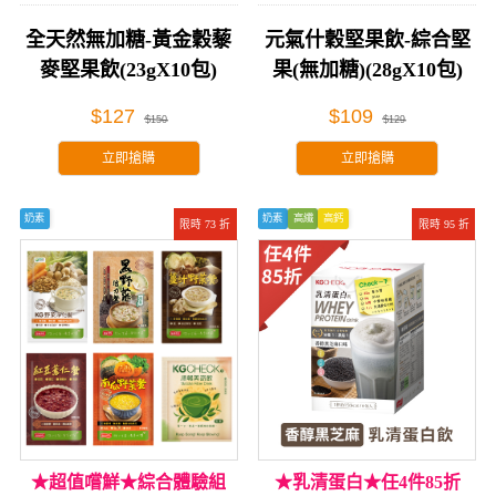
全天然無加糖-黃金穀藜
元氣什穀堅果飲-綜合堅
麥堅果飲(23gX10包)
果(無加糖)(28gX10包)
$127
$109
$150
$129
立即搶購
立即搶購
奶素
奶素
高纖
高鈣
限時 73 折
限時 95 折
★超值嚐鮮★綜合體驗組
★乳清蛋白★任4件85折