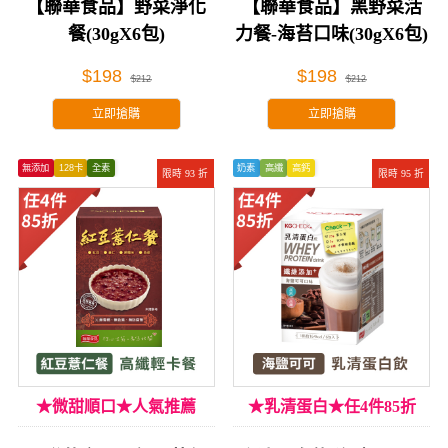
【聯華食品】野菜淨化
【聯華食品】黑野菜活
餐(30gX6包)
力餐-海苔口味(30gX6包)
$198
$198
$212
$212
立即搶購
立即搶購
無添加
128卡
全素
奶素
高纖
高鈣
限時 93 折
限時 95 折
★微甜順口★人氣推薦
★乳清蛋白★任4件85折