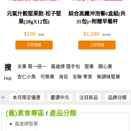
元氣什穀堅果飲-松子堅
綜合高纖沖泡餐6盒組(共
果(28gX12包)
35包)+附贈早餐杯
$109
$1,280
$129
$1,652
立即搶購
立即搶購
搜
米果 買一送一
萬歲牌 隨手包
堅果
開心果
杏仁小魚
可樂果
海苔
全聯 零食
無調味堅果
Hot
無調味
全聯 禮盒
全聯 素食
堅穀力
綜合纖果
米果
甘栗
洋芋片
椒鹽
腰果
栗
萬歲牌
薯條
本月限定優惠
慶讚中元
注目新品
品牌分類
全聯 拜拜
飲
桶裝堅果
元本山
可樂
(舊)素食專區
產品分類
/
三角壽司海苔
買1送1
南瓜子
icash
高蛋白
萬歲牌堅果
起司
核桃
三角
荷卡
萬歲開心果
無調味綜合果