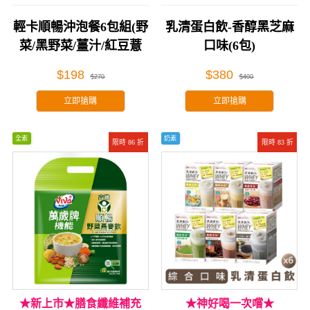
輕卡順暢沖泡餐6包組(野
乳清蛋白飲-香醇黑芝麻
菜/黑野菜/薑汁/紅豆薏
口味(6包)
仁/南瓜/抹茶美窈)
$198
$380
$270
$400
立即搶購
立即搶購
全素
奶素
限時 86 折
限時 83 折
★新上市★膳食纖維補充
★神好喝一次嚐★