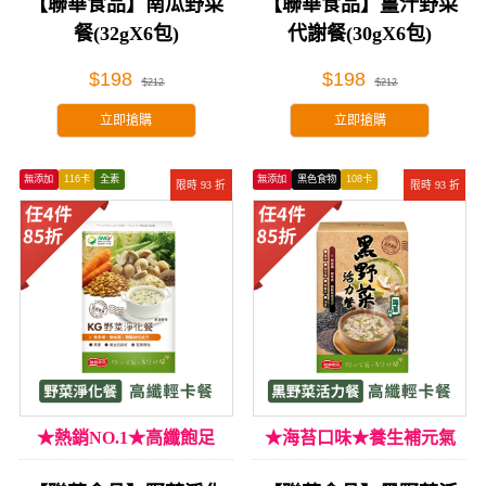
【聯華食品】南瓜野菜
【聯華食品】薑汁野菜
餐(32gX6包)
代謝餐(30gX6包)
$198
$198
$212
$212
立即搶購
立即搶購
無添加
116卡
全素
無添加
黑色食物
108卡
限時 93 折
限時 93 折
★熱銷NO.1★高纖飽足
★海苔口味★養生補元氣