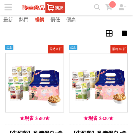
沖泡飲品 | ★聯華食品e購網★
最新
熱門
暢銷
價低
價高
奶素
奶素
限時 8 折
限時 85 折
★現省-$580★
★現省-$320★