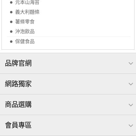
元本山海苔
【萬歲牌】每日堅果系列
芋頭
減糖日記
隨手包
義大利麵條
杏仁
芥末 可樂果
小魚干
萬歲牌 米果
小魚
薯條零食
蜜汁腰果
可樂果 帆布袋
無糖 堅果飲
果乾
梅子
沖泡飲品
全聯 南瓜子
三角飯糰
禮盒
素食
魚
脆烤
保健食品
元氣什穀堅果飲
烘焙
萬歲牌 堅果小包裝活力堅果
榛果
海苔 芥末味
萬歲牌 蔓越莓
無加糖
品牌官網
開心果 萬歲牌
全聯 堅果
萬歲牌小魚
全聯 海苔
滿天星
黑豆
全聯 海苔細
小包裝
蔓越梅
網路獨家
綜合堅果
Diy飯糰
芝麻
穀物棒
總匯點心包
低溫烘焙
寶寶 海苔
卡廸那 95℃鮮脆三色丁
商品選購
萬歲牌-堅穀力
花生
味付
會員專區
萬歲牌 堅果補給隨行包33公克44 包
香菜
波浪脆
卡廸那95℃薯條原味18克*5包
夏威夷果
紅棗