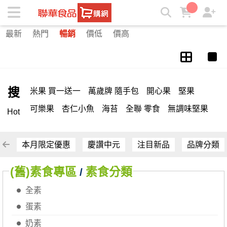
蛋素 | ★聯華食品e購網★
最新
熱門
暢銷
價低
價高
搜
米果 買一送一
萬歲牌 隨手包
開心果
堅果
可樂果
杏仁小魚
海苔
全聯 零食
無調味堅果
Hot
隨手包
無調味
全聯 禮盒
堅穀力
綜合纖果
薯條
全聯 素食
腰果
洋芋片
高蛋白
綜合果
本月限定優惠
慶讚中元
注目新品
品牌分類
栗
椒鹽
米果
甘栗
飲
全聯 拜拜
萬歲牌
(舊)素食專區
素食分類
/
桶裝
可樂
南瓜子
起司
三角壽司海苔
核桃
全素
三角
綜合堅果
萬歲牌; 堅果
荷卡
芋頭
元本山
蛋素
無調味綜合果
【萬歲牌】每日堅果系列
小魚
奶素