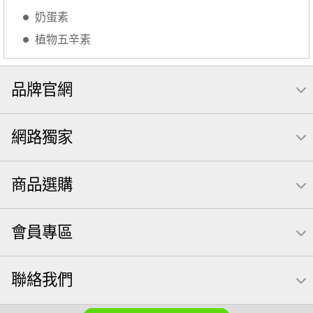
無調味綜合堅果
三角飯糰
icash
無糖 堅果飲
奶蛋素
買1送1
杏仁
可樂果 帆布袋
萬歲牌 米果
植物五辛素
桶裝堅果
果乾
芝麻
禮盒
芥末 可樂果
全聯 南瓜子
豌豆
萬歲牌 堅果小包裝活力堅果
品牌官網
無加糖
滿天星
小魚乾
Diy飯糰
烘焙
蜜汁腰果
夏威夷
全聯 堅果
元氣什穀堅果飲
萬歲牌小魚
網路獨家
萬歲開心果
脆烤
小包裝
紅棗
胡桃
開心果 萬歲牌
海苔 芥末味
全聯 堅果禮盒
商品選購
萬歲牌 蔓越莓
全聯 海苔
榛果
60g
減糖日記
脆片
卡廸那95℃薯條原味18克*5包
會員專區
Costco 萬歲牌堅果
寶寶 海苔
三角飯
中秋禮盒
穀物棒
波浪脆
能量
味付
玉米
寶咖咖 15g
聯絡我們
無添加
全聯 海苔細
堅果禮盒
花生
乳清