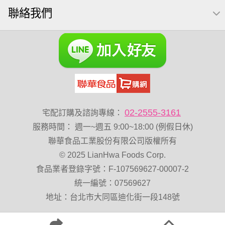
聯絡我們
綜合堅果
Diy飯糰
芝麻
魚
脆烤
元氣什穀堅果飲
烘焙
萬歲牌 堅果小包裝活力堅果
榛果
海苔 芥末味
無加糖
萬歲牌 蔓越莓
開心果 萬歲牌
全聯 堅果
萬歲牌小魚
全聯 海苔
滿天星
黑豆
小包裝
全聯 海苔細
全聯 核桃
堅果禮盒
三角飯
無添加
豌豆
乳清
脆片
02-2555-3161
宅配訂購及諮詢專線：
穀物棒
總匯點心包
寶寶 海苔
低溫烘焙
服務時間
：
週一~週五 9:00~18:00 (例假日休)
卡廸那 95℃鮮脆三色丁
味付
萬歲牌-堅穀力
花生
聯華食品工業股份有限公司版權所有
© 2025 LianHwa Foods Corp.
萬歲牌 堅果補給隨行包33公克44 包
波浪脆
食品業者登錄字號：F-107569627-00007-2
卡廸那95℃薯條原味18克*5包
香菜
夏威夷果
統一編號：07569627
紅棗
能量
Costco 萬歲牌堅果
地址：台北市大同區迪化街一段148號