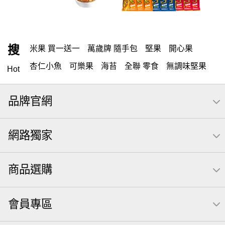
搜
米果 買一送一
萬歲牌 隨手包
堅果
開心果
杏仁小魚
可樂果
海苔
全聯 零食
無調味堅果
Hot
無調味
全聯 禮盒
全聯 素食
堅穀力
綜合纖果
品牌官網
米果
洋芋片
甘栗
椒鹽
腰果
栗
萬歲牌
薯條
全聯 拜拜
飲
桶裝堅果
元本山
可樂
網路獨家
三角壽司海苔
買1送1
核桃
南瓜子
icash
高蛋白
起司
荷卡
三角
萬歲開心果
減糖日記
商品選購
隨手包
無調味綜合果
【萬歲牌】每日堅果系列
芋頭
禮盒
素食
杏仁
芥末 可樂果
小魚干
會員專區
萬歲牌 米果
小魚
蜜汁腰果
可樂果 帆布袋
果乾
無糖 堅果飲
梅子
三角飯糰
全聯 南瓜子
蔓越梅