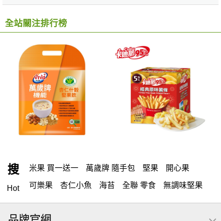
全站關注排行榜
搜
米果 買一送一
萬歲牌 隨手包
堅果
開心果
可樂果
杏仁小魚
海苔
全聯 零食
無調味堅果
Hot
無調味
全聯 禮盒
堅穀力
綜合纖果
腰果
米果
品牌官網
全聯 素食
萬歲開心果
核桃
桶裝堅果
椒鹽