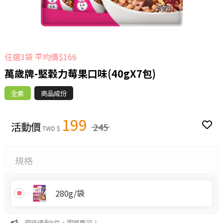
任選3袋 平均價$166
萬歲牌-堅穀力莓果口味(40gX7包)
全素
商品成份
199
活動價
245
TWD $
規格
280g/袋
現貨僅剩5件，即將售完！