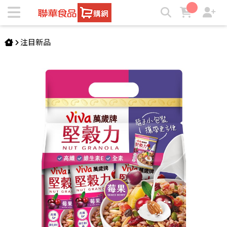
萬歲牌-堅穀力莓果口味(40gX7包) | ★聯華食品e購網★
注目新品