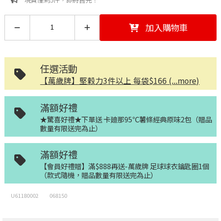
加入購物車
任選活動
【萬歲牌】堅穀力3件以上 每袋$166 (...more)
滿額好禮
★驚喜好禮★下單送 卡廸那95℃薯條經典原味2包（贈品
數量有限送完為止）
滿額好禮
【會員好禮贈】滿$888再送-萬歲牌 足球球衣鑰匙圈1個
（款式隨機，贈品數量有限送完為止）
U61180002
068150