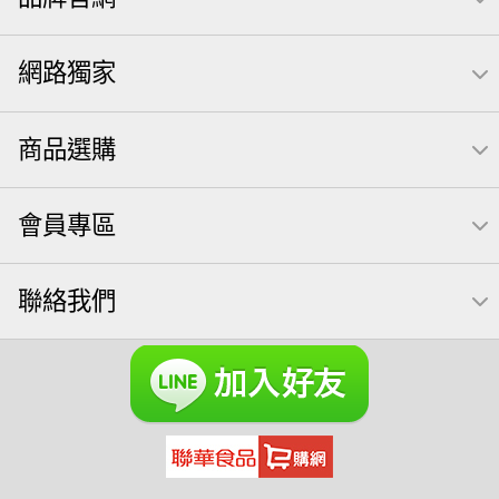
全聯 拜拜
洋芋片
元本山
萬歲牌
甘栗
小魚
網路獨家
薯條
飲
三角壽司海苔
買1送1
高蛋白
可樂
南瓜子
起司
每日
icash
義大利麵
荷卡
商品選購
卡廸那 95℃鮮脆三色丁
三角
芋頭
紅棗
【萬歲牌】每日堅果系列
萬歲牌 南瓜籽
三角飯糰
會員專區
萬歲牌 米果
芥末 可樂果
禮盒
VA 萬歲牌 總匯點心包(42gx20包)
總匯點心包
聯絡我們
減糖日記
全聯 南瓜子
素食
小魚干
無調味綜合堅果
杏仁
小魚乾
全聯 海苔
Diy飯糰
無糖 堅果飲
萬歲牌小魚
滿天星
全聯 海苔細
蔓越梅
元氣什穀堅果飲
烘焙
萬歲牌 堅果小包裝活力堅果
香菜
梅子
綜合堅果