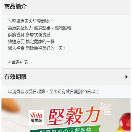
商品簡介
＼堅果專家の早餐穀物／
萬歲牌堅穀力 嚴選堅果 x 穀物脆粒
酥脆香酥 多層次新食感
快速方便 搞定健康的一餐
懶人福音 開啟幸福美好的一天！
✔全素可食
有效期限
以消費者收受日起算，至少距有效日期前90日以上。