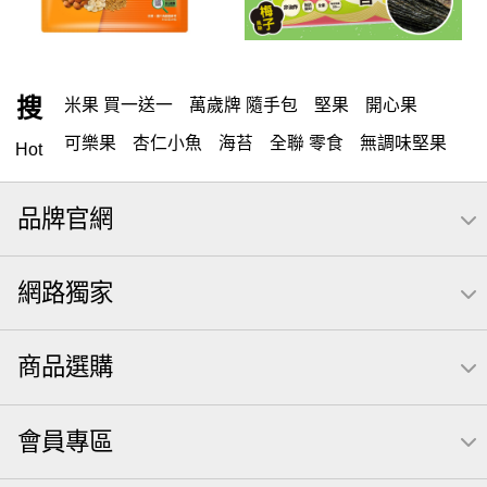
搜
米果 買一送一
萬歲牌 隨手包
堅果
開心果
可樂果
杏仁小魚
海苔
全聯 零食
無調味堅果
Hot
無調味
全聯 禮盒
堅穀力
綜合纖果
全聯 素食
品牌官網
萬歲開心果
米果
腰果
桶裝堅果
椒鹽
核桃
洋芋片
元本山
萬歲牌
全聯 拜拜
薯條
飲
網路獨家
甘栗
小魚
三角壽司海苔
買1送1
高蛋白
可樂
南瓜子
icash
起司
每日
荷卡
商品選購
卡廸那 95℃鮮脆三色丁
三角
義大利麵
紅棗
【萬歲牌】每日堅果系列
萬歲牌 南瓜籽
芋頭
會員專區
小魚干
無調味綜合堅果
杏仁
三角飯糰
萬歲牌 米果
芥末 可樂果
禮盒