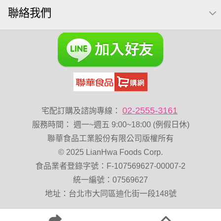
聯絡我們
VA 萬歲牌 總匯點心包(42gx20包)
總匯點心包
減糖日記
素食
全聯 南瓜子
梅子
綜合堅果
黑豆
榛果
開心果 萬歲牌
無調味綜合果
魚
無加糖
萬歲牌 蔓越莓
蜜汁腰果
全聯 海苔
小魚乾
無糖 堅果飲
Diy飯糰
萬歲牌小魚
滿天星
全聯 海苔細
蔓越梅
元氣什穀堅果飲
烘焙
02-2555-3161
宅配訂購及諮詢專線：
萬歲牌 堅果小包裝活力堅果
香菜
服務時間
：
週一~週五 9:00~18:00 (例假日休)
Costco 萬歲牌堅果
飯糰
芝麻
穀物棒
全聯 核桃
聯華食品工業股份有限公司版權所有
© 2025 LianHwa Foods Corp.
拜拜箱
寶寶 海苔
波浪脆
食品業者登錄字號：F-107569627-00007-2
卡廸那95℃薯條原味18克*5包
60g
寶咖咖 15g
統一編號：07569627
飯卷專用海苔
萬歲牌-堅穀力
隨手包
總匯點心
地址：台北市大同區迪化街一段148號
綜合
中秋禮盒
脆片
味付
無添加