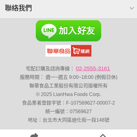
聯絡我們
綜合堅果
Diy飯糰
芝麻
魚
脆烤
元氣什穀堅果飲
烘焙
萬歲牌 堅果小包裝活力堅果
榛果
海苔 芥末味
無加糖
萬歲牌 蔓越莓
開心果 萬歲牌
全聯 堅果
萬歲牌小魚
全聯 海苔
滿天星
黑豆
小包裝
全聯 海苔細
全聯 核桃
堅果禮盒
三角飯
無添加
豌豆
乳清
脆片
02-2555-3161
宅配訂購及諮詢專線：
穀物棒
總匯點心包
寶寶 海苔
低溫烘焙
服務時間
：
週一~週五 9:00~18:00 (例假日休)
卡廸那 95℃鮮脆三色丁
味付
萬歲牌-堅穀力
花生
聯華食品工業股份有限公司版權所有
© 2025 LianHwa Foods Corp.
萬歲牌 堅果補給隨行包33公克44 包
波浪脆
食品業者登錄字號：F-107569627-00007-2
卡廸那95℃薯條原味18克*5包
香菜
夏威夷果
統一編號：07569627
紅棗
能量
Costco 萬歲牌堅果
地址：台北市大同區迪化街一段148號