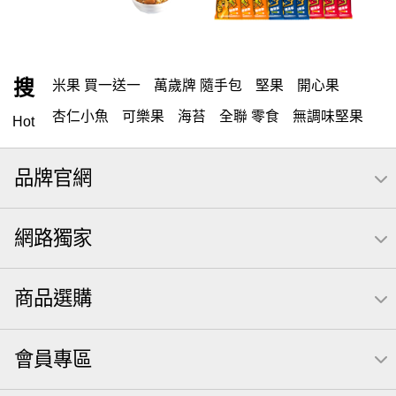
搜
米果 買一送一
萬歲牌 隨手包
堅果
開心果
杏仁小魚
可樂果
海苔
全聯 零食
無調味堅果
Hot
無調味
全聯 禮盒
全聯 素食
堅穀力
綜合纖果
品牌官網
米果
洋芋片
甘栗
椒鹽
腰果
栗
萬歲牌
薯條
全聯 拜拜
飲
桶裝堅果
元本山
可樂
網路獨家
三角壽司海苔
買1送1
核桃
南瓜子
icash
高蛋白
起司
荷卡
三角
萬歲開心果
減糖日記
商品選購
隨手包
無調味綜合果
【萬歲牌】每日堅果系列
芋頭
禮盒
素食
杏仁
芥末 可樂果
小魚干
會員專區
萬歲牌 米果
小魚
蜜汁腰果
可樂果 帆布袋
果乾
無糖 堅果飲
梅子
三角飯糰
全聯 南瓜子
蔓越梅