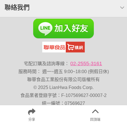
聯絡我們
VA 萬歲牌 總匯點心包(42gx20包)
總匯點心包
蔓越梅
元氣什穀堅果飲
烘焙
萬歲牌 堅果小包裝活力堅果
香菜
梅子
綜合堅果
榛果
黑豆
開心果 萬歲牌
無調味綜合果
無加糖
魚
萬歲牌 蔓越莓
蜜汁腰果
全聯 海苔
小魚乾
Diy飯糰
無糖 堅果飲
萬歲牌小魚
滿天星
02-2555-3161
宅配訂購及諮詢專線：
全聯 海苔細
萬歲牌 堅果隨身包22入
無添加
服務時間
：
週一~週五 9:00~18:00 (例假日休)
Costco 萬歲牌堅果
飯糰
芝麻
穀物棒
拜拜箱
聯華食品工業股份有限公司版權所有
© 2025 LianHwa Foods Corp.
全聯 核桃
寶寶 海苔
波浪脆
食品業者登錄字號：F-107569627-00007-2
卡廸那95℃薯條原味18克*5包
60g
寶咖咖 15g
統一編號：07569627
萬歲牌-堅穀力
飯卷專用海苔
隨手包
總匯點心
地址：台北市大同區迪化街一段148號
脆片
綜合
中秋禮盒
味付
珍味雙果
分享
回頂端