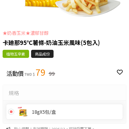
★奶香玉米★濃郁甘醇
卡廸那95℃薯條-奶油玉米風味(5包入)
植物五辛素
商品成份
79
活動價
99
TWD $
規格
18gX5包/盒
貼心提醒！有效期限：2026/12，可接受再下單。