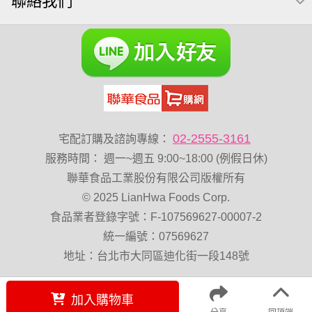
聯絡我們
海苔 芥末味
萬歲牌 蔓越莓
無加糖
開心果 萬歲牌
全聯 堅果
萬歲牌小魚
滿天星
全聯 海苔
黑豆
全聯 海苔細
小包裝
蔓越梅
綜合堅果
Diy飯糰
芝麻
魚
脆烤
元氣什穀堅果飲
烘焙
萬歲牌 堅果小包裝活力堅果
榛果
卡廸那 95℃鮮脆三色丁
味付
萬歲牌-堅穀力
花生
02-2555-3161
宅配訂購及諮詢專線：
萬歲牌 堅果補給隨行包33公克44 包
波浪脆
服務時間
：
週一~週五 9:00~18:00 (例假日休)
卡廸那95℃薯條原味18克*5包
香菜
夏威夷果
聯華食品工業股份有限公司版權所有
© 2025 LianHwa Foods Corp.
紅棗
能量
Costco 萬歲牌堅果
60g
玉米
食品業者登錄字號：F-107569627-00007-2
好結果
飯卷專用海苔
中秋禮盒
總匯點心
統一編號：07569627
寶咖咖 15g
全聯 核桃
堅果禮盒
三角飯
無添加
地址：台北市大同區迪化街一段148號
加入購物車