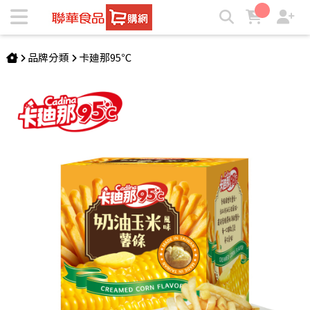
卡廸那95℃薯條-奶油玉米風味(5包入) | ★聯華食品e購網★
品牌分類
卡廸那95℃