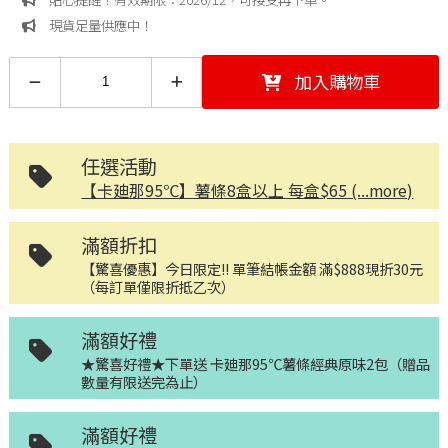
現貨足量供應中！
加入購物車
任選活動
【卡廸那95℃】薯條8盒以上 每盒$65 (...more)
滿額折扣
【驚喜優惠】今日限定!! 單筆結帳金額 滿$888現折30元
（每訂單僅限折抵乙次）
滿額好禮
★驚喜好禮★下單送 卡廸那95℃薯條經典原味2包（贈品
數量有限送完為止）
滿額好禮