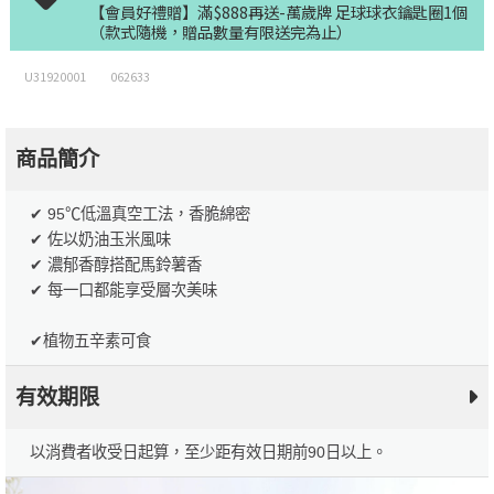
【會員好禮贈】滿$888再送-萬歲牌 足球球衣鑰匙圈1個
（款式隨機，贈品數量有限送完為止）
U31920001
062633
商品簡介
✔ 95℃低溫真空工法，香脆綿密
✔ 佐以奶油玉米風味
✔ 濃郁香醇搭配馬鈴薯香
✔ 每一口都能享受層次美味
✔植物五辛素可食
有效期限
以消費者收受日起算，至少距有效日期前90日以上。