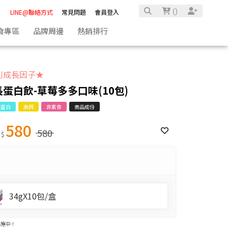
(
)
LINE@聯絡方式
常見問題
會員登入
食專區
品牌周邊
熱銷排行
利成長因子★
蛋白飲-草莓多多口味(10包)
蛋白
高鈣
非素食
商品成份
580
580
 $
34gX10包/盒
供應中！