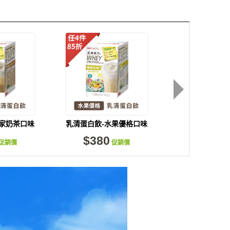
皇家奶茶口味
乳清蛋白飲-水果優格口味
【生酮餐】乳清
)
(6包)
(30包)+無調
$380
$2,290
促銷價
促銷價
(26包)