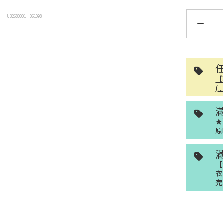
U32680001
061098
【
(.
★
原
【
衣
完