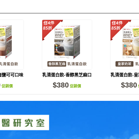
海鹽可可口味
乳清蛋白飲-香醇黑芝麻口
乳清蛋白飲-
包)
味(6包)
(6包
0
$380
$380
促銷價
促銷價
量供應中！