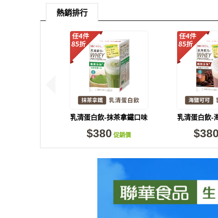
熱銷排行
乳清蛋白飲-抹茶拿鐵口味
乳清蛋白飲-
(6包)
(6
$380
$38
促銷價
現貨足