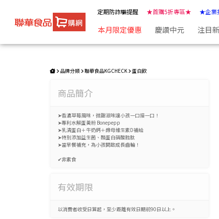
高鈣成長蛋白飲-草莓多多口味(10包) | ★聯華食品e購網★
定期防詐騙提醒
★首購5折專區★
★企業
本月限定優惠
慶讚中元
注目
品牌分類
聯華食品KGCHECK
蛋白飲
商品簡介
➤香濃草莓風味，微甜滋味讓小孩一口接一口！
➤專利水解蛋黃粉 Bonepepp
➤乳清蛋白＋牛奶鈣＋酵母維生素D補給
➤特別添加益生菌、酪蛋白磷酸胜肽
➤當早餐補充，為小孩開啟成長齒輪！
✔非素食
有效期限
以消費者收受日算起，至少距離有效日期前90日以上。