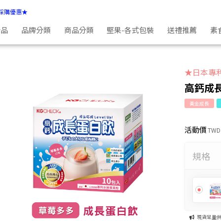
採購優惠★
新品
品牌分類
商品分類
堅果-各式包裝
送禮推薦
素
★日本專
高鈣成長
黃金成長
活動價
TWD
規格
現貨足量