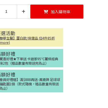
加入購物車
任選活動
聯華生醫】蛋白飲/保健品 任4件85折
..more)
滿額好禮
驚喜好禮★下單送 卡廸那95℃薯條經典
味2包（贈品數量有限送完為止）
滿額好禮
會員好禮贈】滿$888再送-萬歲牌 足球球
鑰匙圈1個（款式隨機，贈品數量有限送
為止）