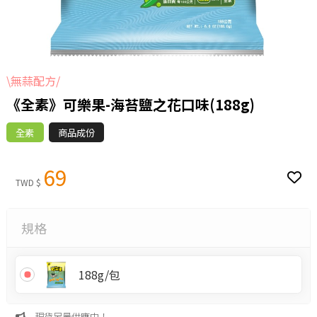
\無蒜配方/
《全素》可樂果-海苔鹽之花口味(188g)
全素
商品成份
69
TWD $
規格
188g/包
現貨足量供應中！