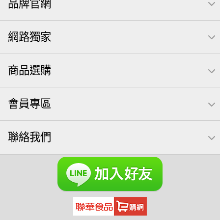
品牌官網
萬歲開心果
腰果
米果
桶裝堅果
椒鹽
核桃
洋芋片
元本山
萬歲牌
全聯 拜拜
薯條
飲
網路獨家
甘栗
小魚
三角壽司海苔
買1送1
高蛋白
可樂
南瓜子
每日
icash
起司
荷卡
商品選購
卡廸那 95℃鮮脆三色丁
三角
義大利麵
紅棗
【萬歲牌】每日堅果系列
萬歲牌 南瓜籽
芋頭
會員專區
小魚干
無調味綜合堅果
杏仁
三角飯糰
萬歲牌 米果
芥末 可樂果
禮盒
聯絡我們
VA 萬歲牌 總匯點心包(42gx20包)
總匯點心包
減糖日記
素食
全聯 南瓜子
黑豆
榛果
開心果 萬歲牌
無調味綜合果
魚
無加糖
萬歲牌 蔓越莓
蜜汁腰果
全聯 海苔
小魚乾
無糖 堅果飲
Diy飯糰
萬歲牌小魚
滿天星