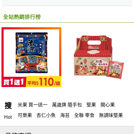
全站熱銷排行榜
搜
米果 買一送一
萬歲牌 隨手包
堅果
開心果
可樂果
杏仁小魚
海苔
全聯 零食
無調味堅果
Hot
無調味
全聯 禮盒
堅穀力
綜合纖果
全聯 素食