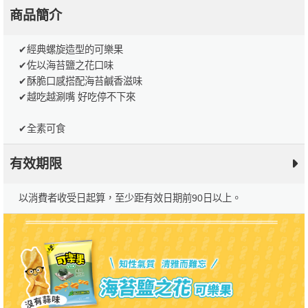
商品簡介
✔經典螺旋造型的可樂果
✔佐以海苔鹽之花口味
✔酥脆口感搭配海苔鹹香滋味
✔越吃越涮嘴 好吃停不下來
✔全素可食
有效期限
以消費者收受日起算，至少距有效日期前90日以上。