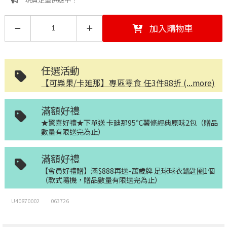
加入購物車
任選活動
【可樂果/卡廸那】專區零食 任3件88折 (...more)
滿額好禮
★驚喜好禮★下單送 卡廸那95℃薯條經典原味2包（贈品
數量有限送完為止）
滿額好禮
【會員好禮贈】滿$888再送-萬歲牌 足球球衣鑰匙圈1個
（款式隨機，贈品數量有限送完為止）
U40870002
063726