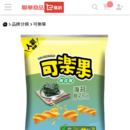
《全素》可樂果-海苔鹽之花口味(188g) | ★聯華食品e購網★
品牌分類
可樂果