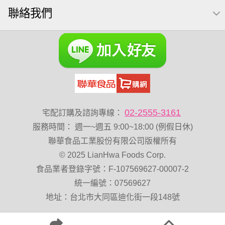
聯絡我們
芥末 可樂果
全聯 南瓜子
豌豆
榛果
萬歲牌 堅果小包裝活力堅果
滿天星
無加糖
小魚乾
Diy飯糰
烘焙
蜜汁腰果
夏威夷
萬歲牌小魚
全聯 堅果
元氣什穀堅果飲
萬歲開心果
脆烤
小包裝
胡桃
紅棗
開心果 萬歲牌
海苔 芥末味
全聯 堅果禮盒
02-2555-3161
宅配訂購及諮詢專線：
萬歲牌 蔓越莓
全聯 海苔
服務時間
：
週一~週五 9:00~18:00 (例假日休)
萬歲牌 堅果補給隨行包33公克44 包
60g
減糖日記
聯華食品工業股份有限公司版權所有
© 2025 LianHwa Foods Corp.
卡廸那95℃薯條原味18克*5包
Costco 萬歲牌堅果
食品業者登錄字號：F-107569627-00007-2
脆片
寶寶 海苔
三角飯
波浪脆
能量
中秋禮盒
統一編號：07569627
穀物棒
味付
玉米
寶咖咖 15g
全聯 海苔細
地址：台北市大同區迪化街一段148號
無添加
堅果禮盒
花生
萬歲牌-堅穀力
乳清