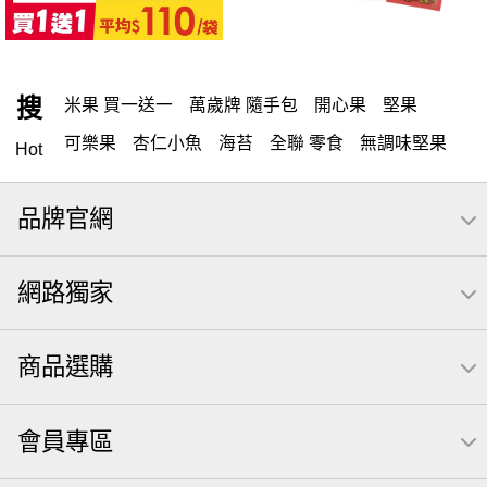
搜
米果 買一送一
萬歲牌 隨手包
開心果
堅果
可樂果
杏仁小魚
海苔
全聯 零食
無調味堅果
Hot
隨手包
無調味
全聯 禮盒
綜合纖果
堅穀力
品牌官網
薯條
全聯 素食
腰果
洋芋片
高蛋白
綜合果
栗
椒鹽
米果
甘栗
飲
全聯 拜拜
萬歲牌
網路獨家
桶裝
可樂
南瓜子
起司
芋頭
三角壽司海苔
核桃
三角
綜合堅果
萬歲牌; 堅果
荷卡
商品選購
三角飯糰
icash
元本山
無調味綜合果
【萬歲牌】每日堅果系列
小魚
無調味綜合堅果
會員專區
無糖 堅果飲
杏仁
買1送1
萬歲牌 米果
可樂果 帆布袋
桶裝堅果
果乾
芝麻
禮盒