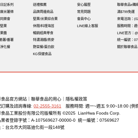
日記系列
送禮推薦
安心履歷
聯華食品e購
庫米薯條
品牌周邊商品
常見問題
滿$799免運
同樂會
堅果/米果綜合果
會員中心
來電洽詢：(02)
堅果
休閒/料理海苔
LINE線上客服
服務時間：週一至
果醬
暢銷經典零食
LINE官方：@x
i脆薯/番薯
特濃湯麵/燕麥
統一編號：075
淨化餐
野菜餐/蛋白飲
關於聯華食品
KG保健食品
華食品官方網站
｜
聯華食品的用心
｜
隱私權政策
配訂購及諮詢專線:
02-2555-3161
服務時間: 週一~週五 9:00~18:00 (例
食品工業股份有限公司版權所有 ©2025 LianHwa Foods Corp.
業者登錄字號：A-107569627-00000-0 統一編號：07569627
址：台北市大同區迪化街一段148號