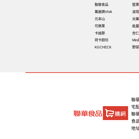
聯華食品
堅果
萬歲牌VIVA
波塔
元本山
米菓
可樂果
能量
卡迪那
杏仁
荷卡廚坊
Min
KGCHECK
野菜
聯
宅
聯華
食品
地