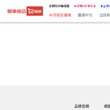
聯華食品e購網-Official Online Store | ★聯華食品e購網★
定期防詐騙提醒
★首購5折專區★
★企業
本月限定優惠
慶讚中元
注目
品牌官網
網