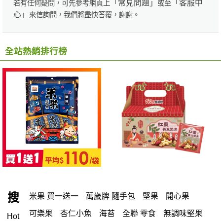
「常見問題」
「客服中
若有任何疑問，可先參考網頁上
或至
心」
來信詢問，我們將盡快答覆，謝謝。
全站熱銷排行榜
搜
米果 買一送一
萬歲牌 隨手包
堅果
開心果
可樂果
杏仁小魚
海苔
全聯 零食
無調味堅果
Hot