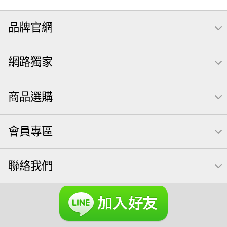
無調味
全聯 禮盒
堅穀力
綜合纖果
全聯 素食
品牌官網
萬歲開心果
米果
腰果
核桃
桶裝堅果
椒鹽
全聯 拜拜
洋芋片
元本山
萬歲牌
甘栗
小魚
網路獨家
薯條
飲
買1送1
高蛋白
可樂
三角壽司海苔
南瓜子
icash
起司
每日
義大利麵
荷卡
商品選購
卡廸那 95℃鮮脆三色丁
三角
芋頭
紅棗
【萬歲牌】每日堅果系列
萬歲牌 南瓜籽
會員專區
芥末 可樂果
禮盒
VA 萬歲牌 總匯點心包(42gx20包)
總匯點心包
聯絡我們
減糖日記
素食
全聯 南瓜子
小魚干
無調味綜合堅果
杏仁
三角飯糰
萬歲牌 米果
全聯 海苔
小魚乾
無糖 堅果飲
Diy飯糰
萬歲牌小魚
滿天星
全聯 海苔細
蔓越梅