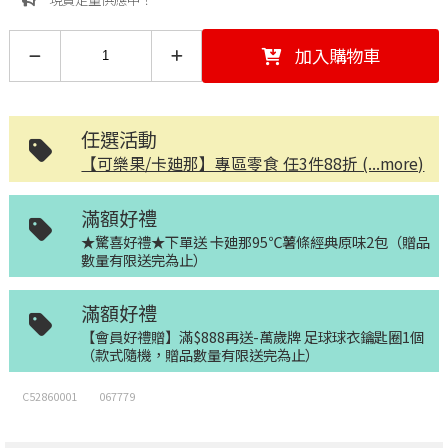
加入購物車
任選活動
【可樂果/卡廸那】專區零食 任3件88折 (...more)
滿額好禮
★驚喜好禮★下單送 卡廸那95℃薯條經典原味2包（贈品
數量有限送完為止）
滿額好禮
【會員好禮贈】滿$888再送-萬歲牌 足球球衣鑰匙圈1個
（款式隨機，贈品數量有限送完為止）
C52860001
067779