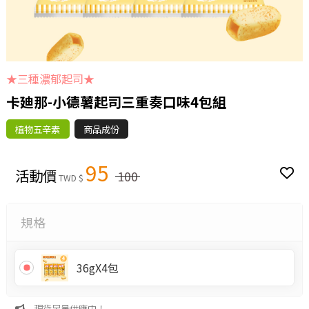
★三種濃郁起司★
卡廸那-小德薯起司三重奏口味4包組
植物五辛素
商品成份
95
活動價
100
TWD $
規格
36gX4包
現貨足量供應中！