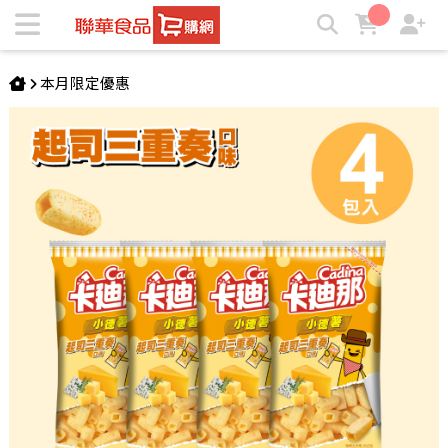
卡廸那-小德薯起司三重奏口味4包組 | ★聯華食品e購網★
本月限定優惠