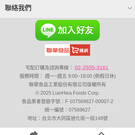
聯絡我們
萬歲牌 南瓜籽
素食
減糖日記
芥末 可樂果
可樂果 捲捲酥
粥
VA 萬歲牌 總匯點心包(42gx20包)
杏仁
榛果
開心果 萬歲牌
禮盒
三角飯糰
萬歲牌 米果
Diy飯糰
萬歲牌小魚
蔓越梅
三角
杏仁小魚乾
梅子
隨手包
全聯 海苔細
無調味綜合果
烘焙
02-2555-3161
宅配訂購及諮詢專線：
小魚乾
薯條
黑豆
蜜汁腰果
綜合堅果
服務時間
：
週一~週五 9:00~18:00 (例假日休)
三角壽司海苔
香菜
全素卡迪那 薯條
魚
寶咔咔
聯華食品工業股份有限公司版權所有
© 2025 LianHwa Foods Corp.
全聯 海苔
無加糖
萬歲牌 堅果小包裝活力堅果
食品業者登錄字號：F-107569627-00007-2
脆片
拜拜箱
波浪脆
統一編號：07569627
卡廸那95℃薯條原味18克*5包
60g
栗
全聯 核桃
地址：台北市大同區迪化街一段148號
山葵
味付
寶咖咖 15g
豌豆
飯卷專用海苔