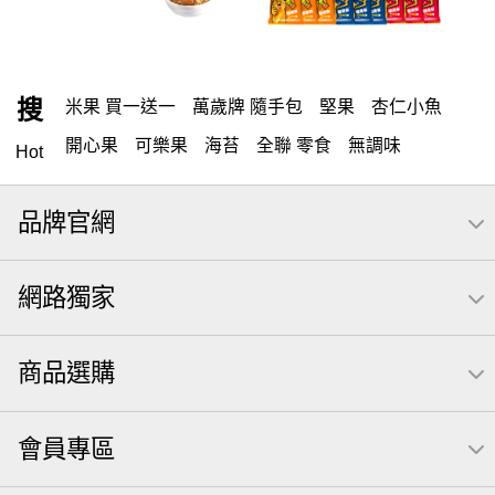
搜
米果 買一送一
萬歲牌 隨手包
堅果
杏仁小魚
開心果
可樂果
海苔
全聯 零食
無調味
Hot
全聯 禮盒
綜合纖果
堅穀力
米果
全聯 素食
品牌官網
萬歲開心果
元本山
總匯點心包
椒鹽
桶裝堅果
甘栗
腰果
高蛋白
核桃
元氣什穀堅果飲
網路獨家
無調味堅果
萬歲牌
可樂
買1送1
小魚
起司
每日
三角飯糰海苔
【萬歲牌】每日堅果系列
商品選購
全聯 拜拜
小魚干
Icash
洋芋片
義大利麵
荷卡
萬歲牌 巴西豆
芋頭
萬歲牌 堅果隨身包22入
會員專區
萬歲牌堅果飲
滿天星
卡廸那 95℃鮮脆三色丁
無調味綜合堅果
南瓜子
調味
紅棗