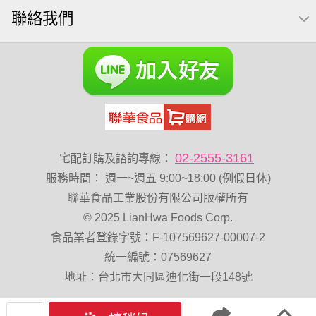
聯絡我們
VA 萬歲牌 總匯點心包(42gx20包)
總匯點心包
減糖日記
素食
全聯 南瓜子
梅子
綜合堅果
黑豆
榛果
開心果 萬歲牌
無調味綜合果
魚
無加糖
萬歲牌 蔓越莓
蜜汁腰果
全聯 海苔
小魚乾
無糖 堅果飲
Diy飯糰
萬歲牌小魚
滿天星
全聯 海苔細
蔓越梅
元氣什穀堅果飲
烘焙
02-2555-3161
宅配訂購及諮詢專線：
萬歲牌 堅果小包裝活力堅果
香菜
服務時間
：
週一~週五 9:00~18:00 (例假日休)
Costco 萬歲牌堅果
飯糰
芝麻
穀物棒
全聯 核桃
聯華食品工業股份有限公司版權所有
© 2025 LianHwa Foods Corp.
拜拜箱
寶寶 海苔
波浪脆
食品業者登錄字號：F-107569627-00007-2
卡廸那95℃薯條原味18克*5包
60g
寶咖咖 15g
統一編號：07569627
飯卷專用海苔
萬歲牌-堅穀力
隨手包
總匯點心
地址：台北市大同區迪化街一段148號
綜合
中秋禮盒
脆片
味付
無添加