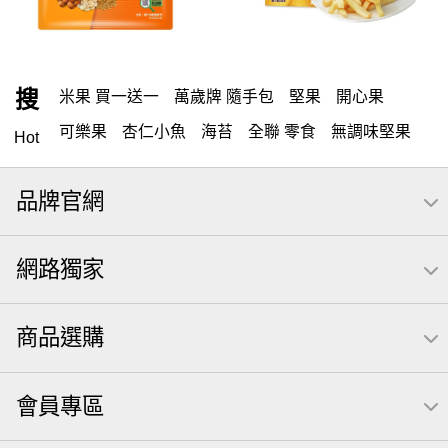
搜
米果 買一送一
萬歲牌 隨手包
堅果
開心果
可樂果
杏仁小魚
海苔
全聯 零食
無調味堅果
Hot
無調味
全聯 禮盒
堅穀力
綜合纖果
全聯 素食
品牌官網
萬歲開心果
米果
腰果
桶裝堅果
椒鹽
核桃
洋芋片
元本山
萬歲牌
全聯 拜拜
薯條
飲
網路獨家
甘栗
小魚
三角壽司海苔
買1送1
高蛋白
可樂
南瓜子
icash
起司
每日
荷卡
商品選購
卡廸那 95℃鮮脆三色丁
三角
義大利麵
紅棗
【萬歲牌】每日堅果系列
萬歲牌 南瓜籽
芋頭
會員專區
小魚干
無調味綜合堅果
杏仁
三角飯糰
萬歲牌 米果
芥末 可樂果
禮盒