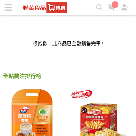
萬歲牌-堅穀力原味(40gX7包) | ★聯華食品e購網★
很抱歉，此商品已全數銷售完畢 !
全站關注排行榜