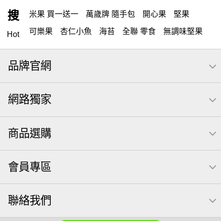
搜
米果 買一送一
萬歲牌 隨手包
開心果
堅果
可樂果
杏仁小魚
海苔
全聯 零食
無調味堅果
Hot
隨手包
無調味
全聯 禮盒
綜合纖果
堅穀力
品牌官網
薯條
全聯 素食
腰果
綜合果
洋芋片
高蛋白
栗
椒鹽
米果
甘栗
萬歲牌
飲
全聯 拜拜
網路獨家
桶裝
可樂
起司
南瓜子
萬歲牌; 堅果
荷卡
芋頭
三角壽司海苔
核桃
三角
綜合堅果
商品選購
無調味綜合堅果
三角飯糰
icash
元本山
無調味綜合果
【萬歲牌】每日堅果系列
小魚
會員專區
禮盒
芥末 可樂果
全聯 南瓜子
豌豆
無糖 堅果飲
杏仁
買1送1
可樂果 帆布袋
萬歲牌 米果
聯絡我們
桶裝堅果
果乾
芝麻
小包裝
脆烤
紅棗
胡桃