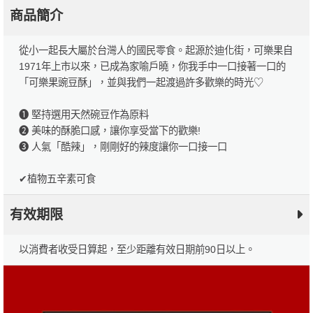
商品簡介
從小一起長大屬於台灣人的國民零食。起源於迪化街，可樂果自
1971年上市以來，已成為家喻戶曉，你我手中一口接著一口的
「可樂果豌豆酥」，並與我們一起渡過許多歡樂的時光♡
➊ 堅持選用天然碗豆作為原料
➋ 美味的酥脆口感，讓你享受當下的歡樂!
➌ 人氣「酷辣」，剛剛好的辣度讓你一口接一口
✔植物五辛素可食
有效期限
以消費者收受日算起，至少距離有效日期前90日以上。