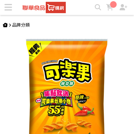
可樂果-酷辣口味(188g) | ★聯華食品e購網★
品牌分類