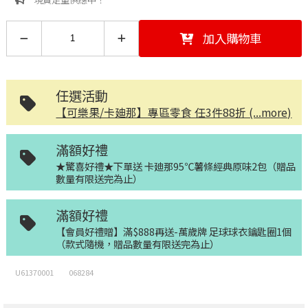
加入購物車
任選活動
【可樂果/卡廸那】專區零食 任3件88折 (...more)
滿額好禮
★驚喜好禮★下單送 卡廸那95℃薯條經典原味2包（贈品
數量有限送完為止）
滿額好禮
【會員好禮贈】滿$888再送-萬歲牌 足球球衣鑰匙圈1個
（款式隨機，贈品數量有限送完為止）
U61370001
068284