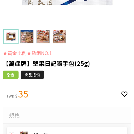
★黃金比例★熱銷NO.1
【萬歲牌】堅果日記隨手包(25g)
全素
商品成份
35
TWD $
規格