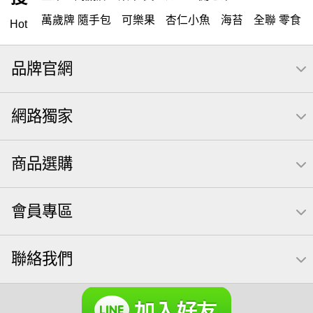
萬歲牌 隨手包
可樂果
杏仁小魚
海苔
全聯 零食
Hot
無調味堅果
隨手包
腰果
無調味
堅穀力
品牌官網
全聯 素食
薯條
綜合纖果
綜合果
洋芋片
全聯 禮盒
米果
栗
高蛋白
全聯 拜拜
飲
椒鹽
網路獨家
可樂
甘栗
核桃
桶裝
三角
南瓜子
萬歲牌堅果
三角壽司海苔
萬歲牌; 堅果
綜合堅果
三角飯糰
商品選購
小魚
icash
【萬歲牌】每日堅果系列
無調味綜合果
萬歲牌 蔓越莓
無調味綜合堅果
會員專區
元本山
禮盒
芥末 可樂果
萬歲牌 米果
豌豆
芝麻
紅棗
杏仁
全聯 南瓜子
果乾
夏威夷
聯絡我們
可樂果 帆布袋
無糖 堅果飲
桶裝堅果
滿天星
元氣什穀堅果飲
荷卡
麵
烘焙
萬歲牌小魚