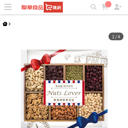
【萬歲牌】堅果日記隨手包(25g) | ★聯華食品e購網★
1
/
4