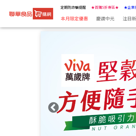
聯華食品e購網-Official Online Store
定期防詐騙提醒
★首購5折專區★
★企業
本月限定優惠
慶讚中元
注目