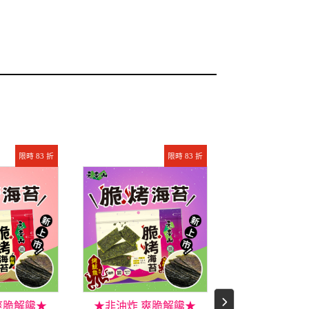
限時 83 折
限時 83 折
爽脆解饞★
★非油炸 爽脆解饞★
★新上市★