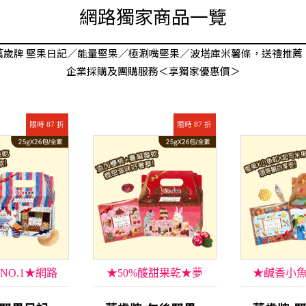
網路獨家商品一覽
萬歲牌 堅果日記／能量堅果／極涮嘴堅果／波塔庫米薯條，送禮推薦
企業採購及團購服務＜享獨家優惠價＞
限時 87 折
限時 87 折
NO.1★網路
★50%酸甜果乾★夢
★鹹香小
獨家
幻午茶享受