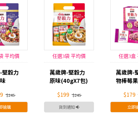
袋 平均價
任選3袋 平均價
任選3盒
$166
$166
$13
-堅穀力
萬歲牌-堅穀力
萬歲牌-
味
原味(40gX7包)
物棒莓果
X7包)
(6條/盒)
9
$199
$179
$245
$245
即搶購
貨到通知
立即