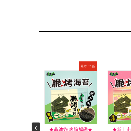
限時 72 折
限時 83 折
熱銷經典款★
★非油炸 爽脆解饞★
★新上市