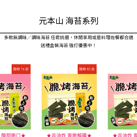
元本山 海苔系列
多款無調味／調味海苔 任君挑選，休閒享用或是料理佐餐都合適
送禮盒裝海苔 強打優惠中！
限時 74 折
限時 83 折
 酸甜脆口★
★非油炸 爽脆解饞★
★非油炸 