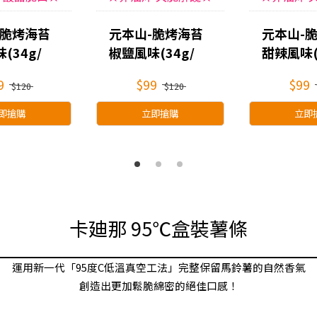
-脆烤海苔
元本山-脆烤海苔
元本山-
(34g/
椒鹽風味(34g/
甜辣風味(
袋)
袋)
9
$99
$99
$120
$120
即搶購
立即搶購
立即
卡廸那 95℃盒裝薯條
運用新一代「95度C低溫真空工法」完整保留馬鈴薯的自然香氣
創造出更加鬆脆綿密的絕佳口感！