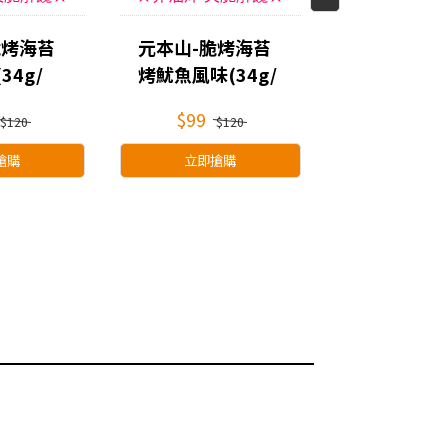
脆烤海苔
元本山-脆烤海苔
元本山-海
34g/
烤魷魚風味(34g/
香鬆(54g)
袋)
$99
$69
$120
$120
$1
搶購
立即搶購
立即搶