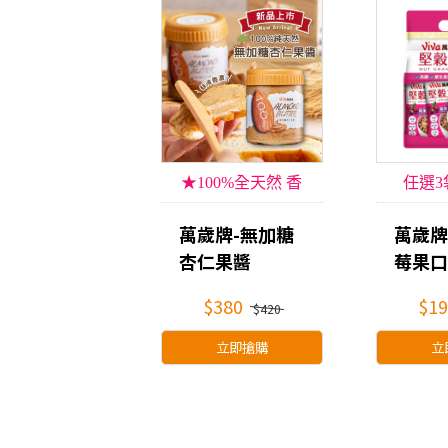
★100%全天然 香
任選3
濃滑順★
萬歲牌-無加糖
萬歲牌
杏仁果醬
莓果口
(250g/罐)
(40g
$380
$19
$420
立即搶購
立