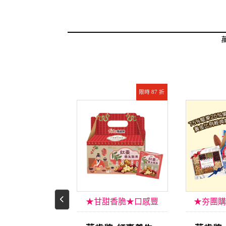
限時 87 折
限時 87 折
氣暢銷★減鈉
★甘甜香脆★口感豐
★夯團購
50%
富