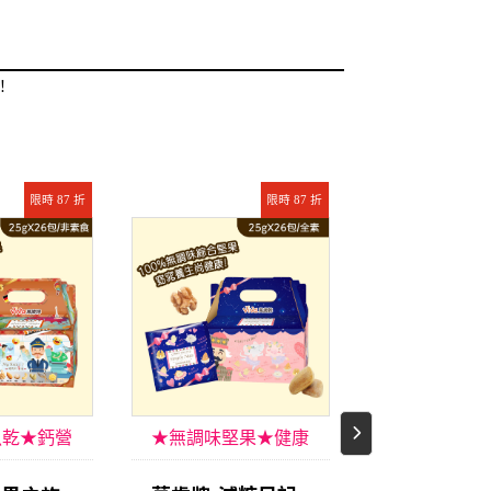
！
限時 87 折
限時 87 折
魚乾★鈣營
★無調味堅果★健康
★添加大胡
養
首選
★