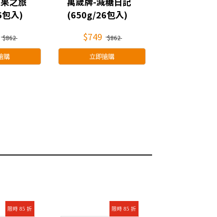
堅果之旅
萬歲牌-減糖日記
萬歲牌-能
26包入)
(650g/26包入)
(756g/21
$749
$749
$862
$862
$
搶購
立即搶購
立即搶
限時 85 折
限時 85 折