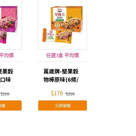
 平均價
任選3盒 平均價
9
$139
堅果穀
萬歲牌-堅果穀
口味
物棒原味(6條/
盒)
$179
$210
$210
搶購
立即搶購