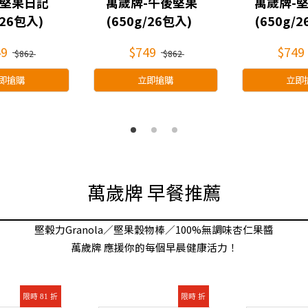
-堅果日記
萬歲牌-午後堅果
萬歲牌-
/26包入)
(650g/26包入)
(650g/
49
$749
$749
$862
$862
即搶購
立即搶購
立即
萬歲牌 早餐推薦
堅榖力Granola／堅果穀物棒／100%無調味杏仁果醬
萬歲牌 應援你的每個早晨健康活力！
限時 81 折
限時 折