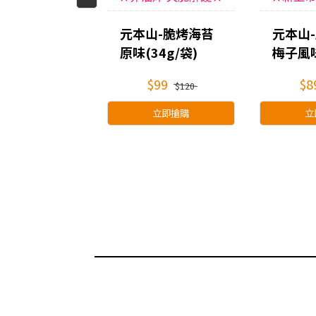
山-金綠罐海
元本山-脆烤海苔
元本山
(66束)
原味(34g/袋)
梅子風味
袋)
279
$99
$8
$389
$120
立即搶購
立即搶購
立