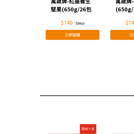
味】波塔庫米
萬歲牌-紅棗養生
萬歲牌
薯條(20
堅果(650g/26包
(650g
)
入)
480
$749
$7
$549
$862
立即搶購
立即搶購
立
限時 9 折