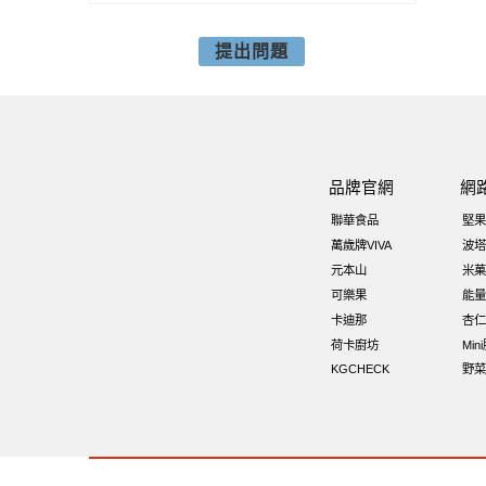
提出問題
品牌官網
網
聯華食品
堅果
萬歲牌VIVA
波塔
元本山
米菓
可樂果
能量
卡迪那
杏仁
荷卡廚坊
Min
KGCHECK
野菜