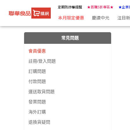
常見問題 | ★聯華食品e購網★
定期防詐騙提醒
★首購5折專區★
★企業
本月限定優惠
慶讚中元
注目
常見問題
會員優惠
註冊/登入問題
訂購問題
付款問題
運送取貨問題
發票問題
海外訂購
退換貨疑問