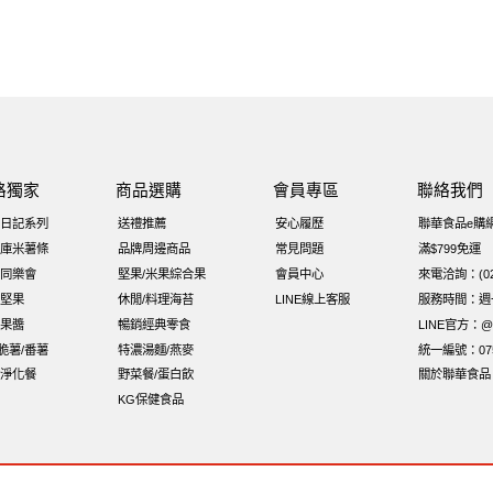
路獨家
商品選購
會員專區
聯絡我們
日記系列
送禮推薦
安心履歷
聯華食品e購
庫米薯條
品牌周邊商品
常見問題
滿$799免運
同樂會
堅果/米果綜合果
會員中心
來電洽詢：(02)
堅果
休閒/料理海苔
LINE線上客服
服務時間：週一至
果醬
暢銷經典零食
LINE官方：@x
i脆薯/番薯
特濃湯麵/燕麥
統一編號：075
淨化餐
野菜餐/蛋白飲
關於聯華食品
KG保健食品