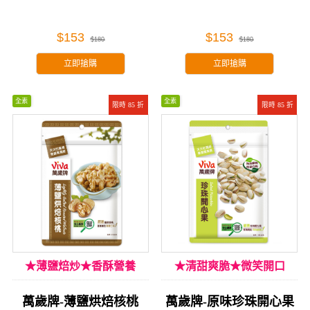
$153
$153
$180
$180
立即搶購
立即搶購
全素
全素
限時 85 折
限時 85 折
★薄鹽焙炒★香酥營養
★清甜爽脆★微笑開口
萬歲牌-薄鹽烘焙核桃
萬歲牌-原味珍珠開心果