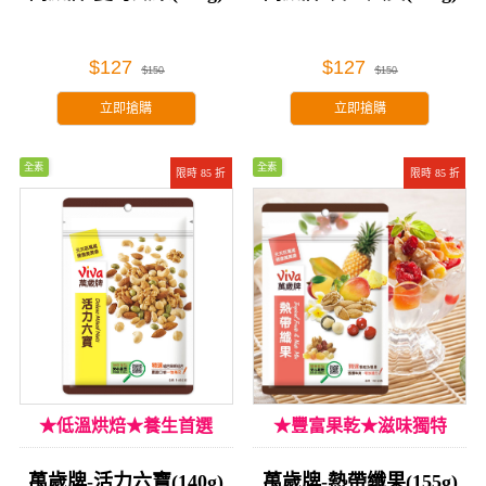
$127
$127
$150
$150
立即搶購
立即搶購
全素
全素
限時 85 折
限時 85 折
★低溫烘焙★養生首選
★豐富果乾★滋味獨特
萬歲牌-活力六寶(140g)
萬歲牌-熱帶纖果(155g)