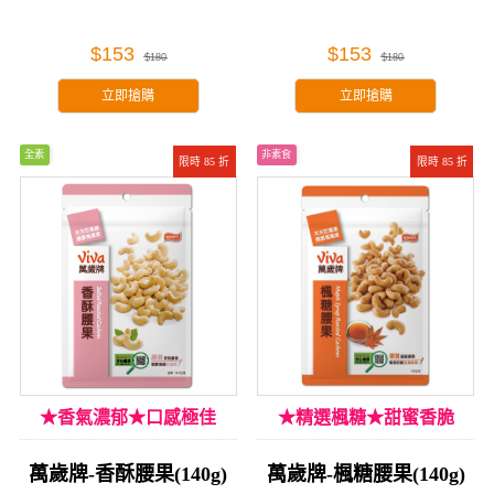
$153
$153
$180
$180
立即搶購
立即搶購
全素
非素食
限時 85 折
限時 85 折
★香氣濃郁★口感極佳
★精選楓糖★甜蜜香脆
萬歲牌-香酥腰果(140g)
萬歲牌-楓糖腰果(140g)