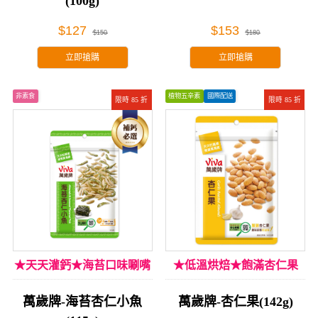
(100g)
$127
$153
$150
$180
立即搶購
立即搶購
非素食
植物五辛素
國際配送
限時 85 折
限時 85 折
★天天灌鈣★海苔口味唰嘴
★低溫烘焙★飽滿杏仁果
萬歲牌-海苔杏仁小魚
萬歲牌-杏仁果(142g)