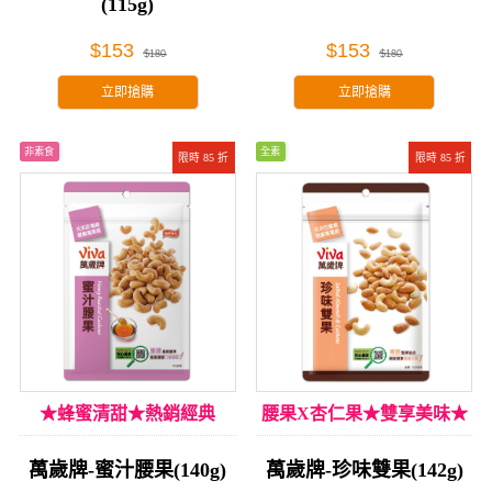
(115g)
$153
$153
$180
$180
立即搶購
立即搶購
非素食
全素
限時 85 折
限時 85 折
★蜂蜜清甜★熱銷經典
腰果X杏仁果★雙享美味★
萬歲牌-蜜汁腰果(140g)
萬歲牌-珍味雙果(142g)