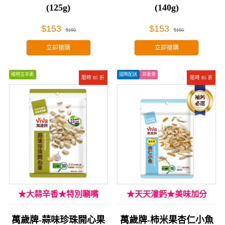
(125g)
(140g)
$153
$153
$180
$180
立即搶購
立即搶購
植物五辛素
國際配送
非素食
限時 85 折
限時 85 折
★大蒜辛香★特別唰嘴
★天天灌鈣★美味加分
萬歲牌-蒜味珍珠開心果
萬歲牌-柿米果杏仁小魚