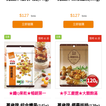
$127
$127
$150
$150
立即搶購
立即搶購
全素
全素
限時 85 折
限時 85 折
★纖Q果乾★暢銷第一
★手工嚴選★大顆飽滿
萬歲牌-綜合纖果(145g)
萬歲牌-椰棗核桃(120g)