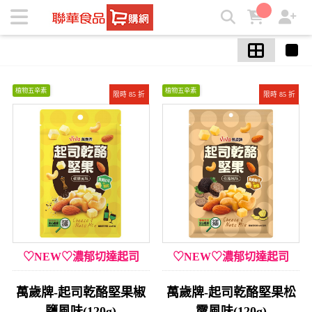
【萬歲牌】夾鏈袋堅果3件8折/滿6件75折/滿10件72折 | ★聯華
食品e購網★
植物五辛素
植物五辛素
限時 85 折
限時 85 折
♡NEW♡濃郁切達起司
♡NEW♡濃郁切達起司
萬歲牌-起司乾酪堅果椒
萬歲牌-起司乾酪堅果松
鹽風味(120g)
露風味(120g)