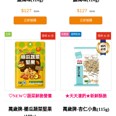
$127
$127
$150
$150
立即搶購
立即搶購
全素
非素食
國際配送
限時 85 折
限時 85 折
♡NEW♡蔬菜鮮脆營養
★天天灌鈣★新鮮酥脆
萬歲牌-櫛瓜蔬菜堅果
萬歲牌-杏仁小魚(115g)