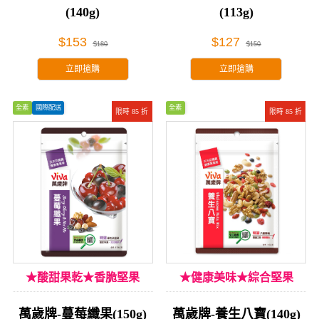
(140g)
(113g)
$153
$127
$180
$150
立即搶購
立即搶購
全素
國際配送
全素
限時 85 折
限時 85 折
★酸甜果乾★香脆堅果
★健康美味★綜合堅果
萬歲牌-蔓莓纖果(150g)
萬歲牌-養生八寶(140g)