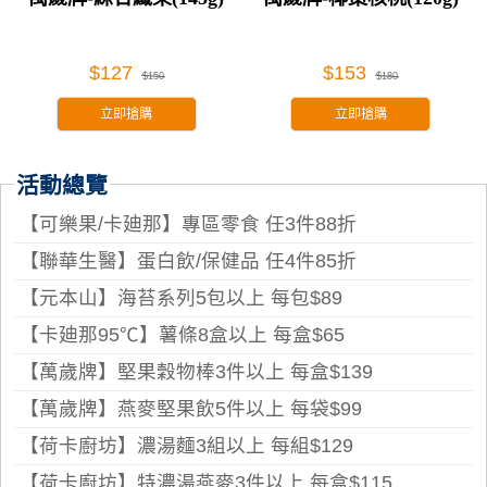
$127
$153
$150
$180
立即搶購
立即搶購
活動總覽
【可樂果/卡廸那】專區零食 任3件88折
【聯華生醫】蛋白飲/保健品 任4件85折
【元本山】海苔系列5包以上 每包$89
【卡廸那95℃】薯條8盒以上 每盒$65
【萬歲牌】堅果穀物棒3件以上 每盒$139
【萬歲牌】燕麥堅果飲5件以上 每袋$99
【荷卡廚坊】濃湯麵3組以上 每組$129
【荷卡廚坊】特濃湯燕麥3件以上 每盒$115