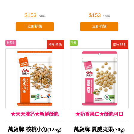
$153
$153
$180
$180
立即搶購
立即搶購
非素食
全素
限時 85 折
限時 85 折
★天天灌鈣★新鮮酥脆
★奶香果仁★酥脆可口
萬歲牌-核桃小魚(125g)
萬歲牌-夏威夷果(70g)