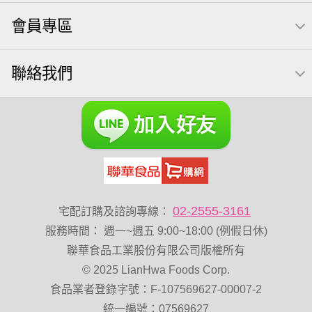
元本山
無調味綜合果
【萬歲牌】每日堅果系列
會員專區
小魚
禮盒
芥末 可樂果
全聯 南瓜子
豌豆
無糖 堅果飲
杏仁
買1送1
可樂果 帆布袋
聯絡我們
萬歲牌 米果
桶裝堅果
果乾
芝麻
小包裝
脆烤
紅棗
胡桃
開心果 萬歲牌
海苔 芥末味
全聯 堅果禮盒
萬歲牌 蔓越莓
全聯 海苔
榛果
萬歲牌 堅果小包裝活力堅果
無加糖
滿天星
小魚乾
Diy飯糰
烘焙
蜜汁腰果
夏威夷
元氣什穀堅果飲
萬歲牌小魚
全聯 堅果
02-2555-3161
宅配訂購及諮詢專線：
萬歲開心果
花生
乳清
萬歲牌-堅穀力
綜合
服務時間
：
週一~週五 9:00~18:00 (例假日休)
低溫烘焙
總匯點心
卡廸那 95℃鮮脆三色丁
聯華食品工業股份有限公司版權所有
© 2025 LianHwa Foods Corp.
飯卷專用海苔
盛香珍 堅果
食品業者登錄字號：F-107569627-00007-2
萬歲牌 堅果補給隨行包33公克44 包
60g
減糖日記
統一編號：07569627