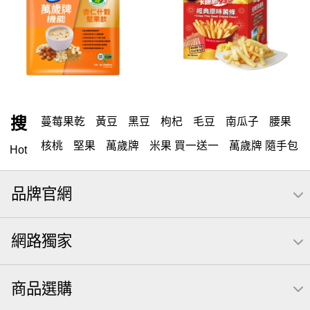
搜
蔓莓果乾
黃豆
黑豆
枸杞
毛豆
南瓜子
腰果
核桃
堅果
萬歲牌
米果 買一送一
萬歲牌 隨手包
Hot
開心果
可樂果
杏仁小魚
海苔
全聯 零食
品牌官網
無調味堅果
隨手包
無調味
全聯 禮盒
綜合纖果
堅穀力
薯條
全聯 素食
綜合果
洋芋片
高蛋白
網路獨家
栗
椒鹽
米果
甘栗
飲
全聯 拜拜
桶裝
可樂
起司
萬歲牌; 堅果
荷卡
芋頭
三角壽司海苔
商品選購
三角
綜合堅果
無調味綜合堅果
三角飯糰
icash