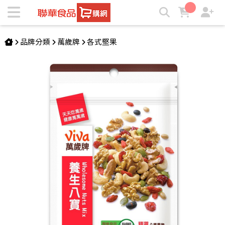
萬歲牌-養生八寶(140g) | ★聯華食品e購網★
品牌分類
萬歲牌
各式堅果