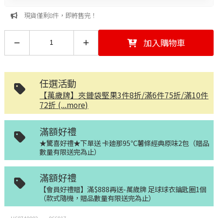
現貨僅剩8件，即將售完！
加入購物車
任選活動
【萬歲牌】夾鏈袋堅果3件8折/滿6件75折/滿10件
72折 (...more)
滿額好禮
★驚喜好禮★下單送 卡廸那95℃薯條經典原味2包（贈品
數量有限送完為止）
滿額好禮
【會員好禮贈】滿$888再送-萬歲牌 足球球衣鑰匙圈1個
（款式隨機，贈品數量有限送完為止）