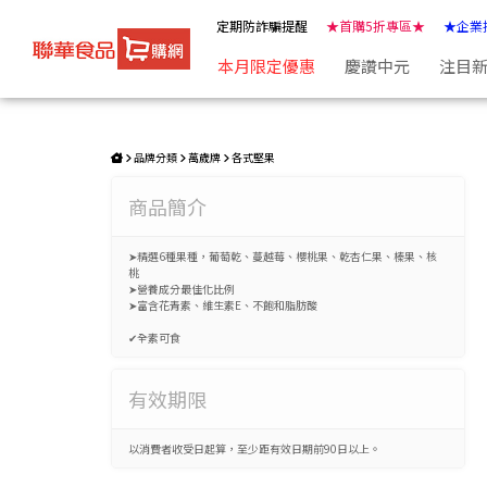
萬歲牌-蔓莓纖果(150g) | ★聯華食品e購網★
定期防詐騙提醒
★首購5折專區★
★企業
本月限定優惠
慶讚中元
注目
品牌分類
萬歲牌
各式堅果
商品簡介
➤精選6種果種，葡萄乾、蔓越莓、櫻桃果、乾杏仁果、榛果、核
桃
➤營養成分最佳化比例
➤富含花青素、維生素E、不飽和脂肪酸
✔全素可食
有效期限
以消費者收受日起算，至少距有效日期前90日以上。