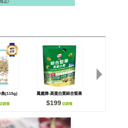
為止）
(115g)
萬歲牌-高蛋白質綜合堅果
【買1送1】萬
(15gX12包)
綜合果鹽味(20
$199
$219
促銷價
促銷價
促
確定並返回