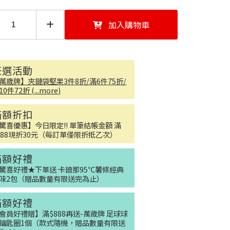
加入購物車
任選活動
萬歲牌】夾鏈袋堅果3件8折/滿6件75折/
10件72折 (...more)
滿額折扣
驚喜優惠】今日限定!! 單筆結帳金額 滿
888現折30元（每訂單僅限折抵乙次）
滿額好禮
驚喜好禮★下單送 卡廸那95℃薯條經典
味2包（贈品數量有限送完為止）
滿額好禮
會員好禮贈】滿$888再送-萬歲牌 足球球
鑰匙圈1個（款式隨機，贈品數量有限送