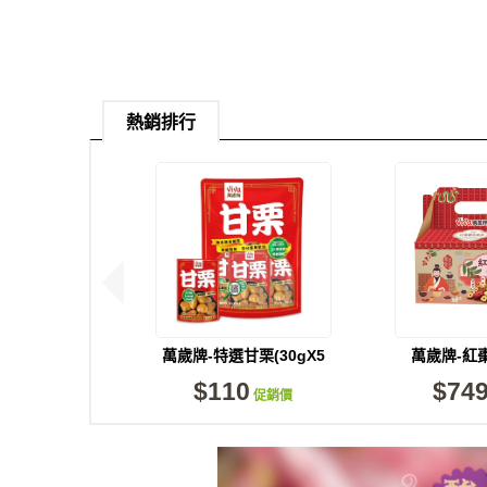
熱銷排行
萬歲牌-特選甘栗(30gX5
萬歲牌-紅
包)
(650g/
$110
$74
促銷價
現貨足
返回