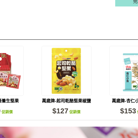
完
棗養生堅果
萬歲牌-起司乾酪堅果椒鹽
萬歲牌-杏仁小魚
26包入)
風味(120g)
9
$127
$153
促銷價
促銷價
量供應中！
加入購物車