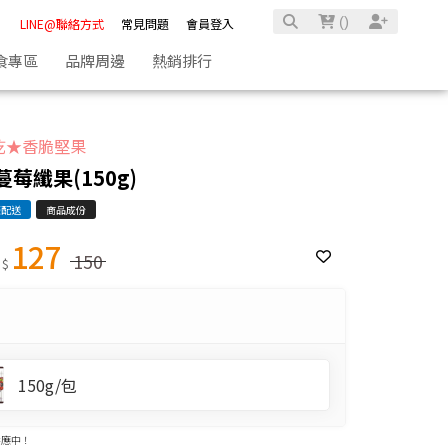
(
)
LINE@聯絡方式
常見問題
會員登入
食專區
品牌周邊
熱銷排行
乾★香脆堅果
蔓莓纖果(150g)
際配送
商品成份
127
150
 $
150g/包
供應中！