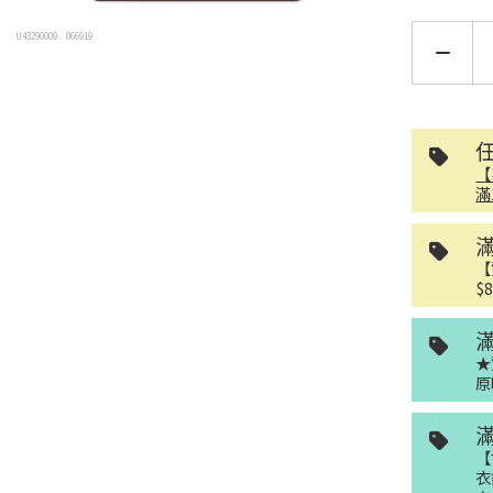
U43290009
066919
【
滿
【
$
★
原
【
衣