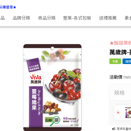
採購優惠★
新品
品牌分類
商品分類
堅果-各式包裝
送禮推薦
素
★酸甜果
萬歲牌-
全素
國
活動價
TWD
規格
現貨足量