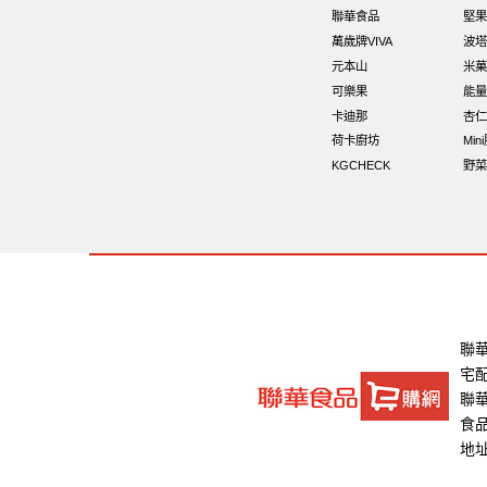
聯華食品
堅果
萬歲牌VIVA
波塔
元本山
米菓
可樂果
能量
卡迪那
杏仁
荷卡廚坊
Min
KGCHECK
野菜
聯
宅
聯華
食品
地