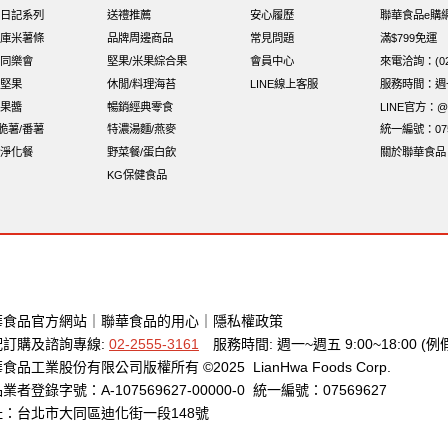
日記系列
送禮推薦
安心履歷
聯華食品e購
庫米薯條
品牌周邊商品
常見問題
滿$799免運
同樂會
堅果/米果綜合果
會員中心
來電洽詢：(02)
堅果
休閒/料理海苔
LINE線上客服
服務時間：週一至
果醬
暢銷經典零食
LINE官方：@x
i脆薯/番薯
特濃湯麵/燕麥
統一編號：075
淨化餐
野菜餐/蛋白飲
關於聯華食品
KG保健食品
華食品官方網站
｜
聯華食品的用心
｜
隱私權政策
配訂購及諮詢專線:
02-2555-3161
服務時間: 週一~週五 9:00~18:00 (例
食品工業股份有限公司版權所有 ©2025 LianHwa Foods Corp.
業者登錄字號：A-107569627-00000-0 統一編號：07569627
址：台北市大同區迪化街一段148號