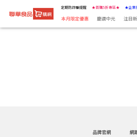
聯華食品e購網-Official Online Store | ★聯華食品e購網★
定期防詐騙提醒
★首購5折專區★
★企業
本月限定優惠
慶讚中元
注目
品牌官網
網