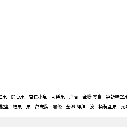
堅果
開心果
杏仁小魚
可樂果
海苔
全聯 零食
無調味堅
椒鹽
腰果
栗
萬歲牌
薯條
全聯 拜拜
飲
桶裝堅果
元
卡
萬歲開心果
減糖日記
隨手包
無調味綜合果
【萬歲牌】
蜜汁腰果
可樂果 帆布袋
無糖 堅果飲
果乾
梅子
三角飯