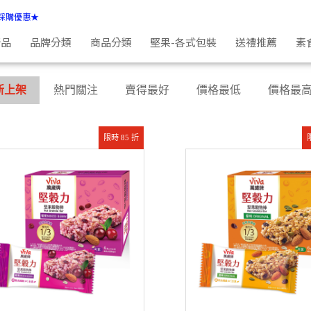
採購優惠★
新品
品牌分類
商品分類
堅果-各式包裝
送禮推薦
素
新上架
熱門關注
賣得最好
價格最低
價格最
限時 85 折