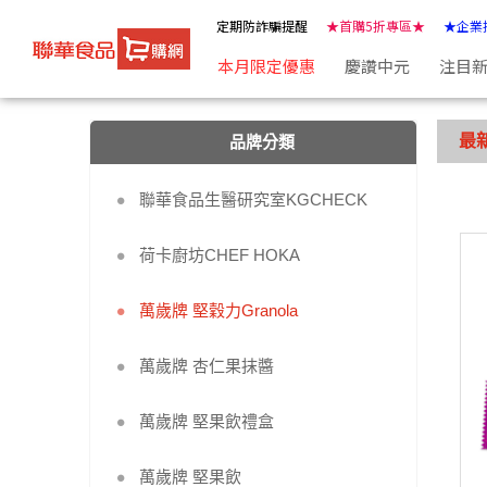
萬歲牌 堅穀力Granola | ★聯華食品e購網★
定期防詐騙提醒
★首購5折專區★
★企業
本月限定優惠
慶讚中元
注目
最
品牌分類
聯華食品生醫研究室KGCHECK
荷卡廚坊CHEF HOKA
萬歲牌 堅穀力Granola
萬歲牌 杏仁果抹醬
萬歲牌 堅果飲禮盒
萬歲牌 堅果飲