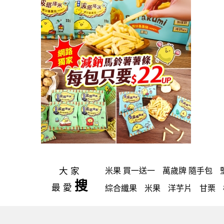
大家
米果 買一送一
萬歲牌 隨手包
搜
最愛
綜合纖果
米果
洋芋片
甘栗
icash
高蛋白
起司
三角
荷
芥末 可樂果
小魚
萬歲牌 米果