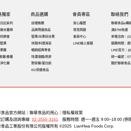
烘焙
萬歲牌 堅果小包裝活力堅果
榛果
海苔 芥末味
萬歲
路獨家
商品選購
會員專區
聯絡我們
黑豆
小包裝
全聯 海苔細
全聯 核桃
堅果禮盒
三角飯
日記系列
送禮推薦
安心履歷
聯華食品e購
5℃鮮脆三色丁
花生
味付
萬歲牌-堅穀力
萬歲牌 堅果補給隨行
庫米薯條
品牌周邊商品
常見問題
滿$799免運
同樂會
堅果/米果綜合果
會員中心
來電洽詢：(02)
香菜
夏威夷果
紅棗
能量
Costco 萬歲牌堅果
堅果
休閒/料理海苔
LINE線上客服
服務時間：週一至
果醬
暢銷經典零食
LINE官方：@x
i脆薯/番薯
特濃湯麵/燕麥
統一編號：075
淨化餐
野菜餐/蛋白飲
關於聯華食品
KG保健食品
華食品官方網站
｜
聯華食品的用心
｜
隱私權政策
配訂購及諮詢專線:
02-2555-3161
服務時間: 週一~週五 9:00~18:00 (例
食品工業股份有限公司版權所有 ©2025 LianHwa Foods Corp.