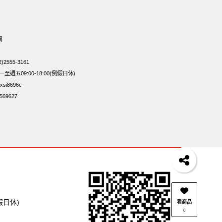
牌 蔓越莓
無加糖
開心果 萬歲牌
全聯 堅果
無添加
乳清
豌豆
脆片
穀物棒
總匯點心包
網
包33公克44 包
波浪脆
2555-3161
週五09:00-18:00(例假日休)
si8696c
69627
假日休)
看商品
0