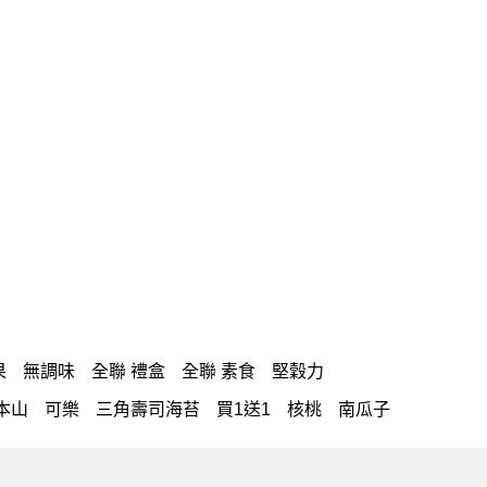
果
無調味
全聯 禮盒
全聯 素食
堅穀力
本山
可樂
三角壽司海苔
買1送1
核桃
南瓜子
每日堅果系列
芋頭
禮盒
素食
杏仁
小魚干
糰
全聯 南瓜子
蔓越梅
綜合堅果
Diy飯糰