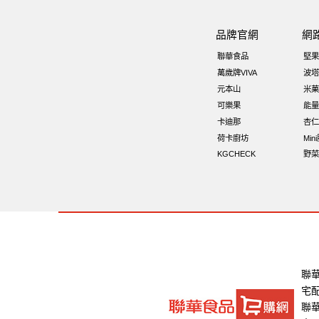
芝麻
脆烤
魚
元氣什穀堅果飲
品牌官網
網
萬歲牌小魚
全聯 海苔
滿天星
聯華食品
堅果
低溫烘焙
寶寶 海苔
卡廸那 9
萬歲牌VIVA
波塔
元本山
米菓
卡廸那95℃薯條原味18克*5包
可樂果
能量
卡迪那
杏仁
荷卡廚坊
Min
KGCHECK
野菜
聯
宅
聯華