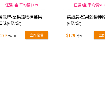
任選3盒 平均價$139
任選3盒 平均價$13
萬歲牌-堅果穀物棒莓果
萬歲牌-堅果穀物棒
口味(6條/盒)
(6條/盒)
179
$179
立即搶購
立
$210
$210