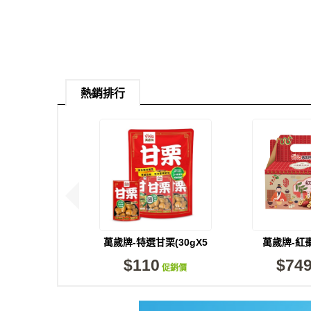
熱銷排行
萬歲牌-特選甘栗(30gX5
萬歲牌-紅
包)
(650g/
$110
$74
促銷價
現貨足