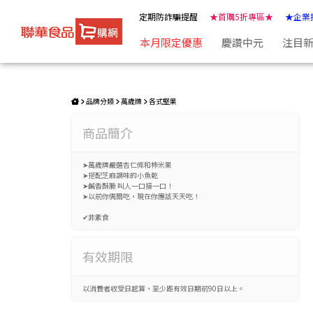
萬歲牌-柿米果杏仁小魚(113g) | ★聯華食品e購網★
定期防詐騙提醒
★首購5折專區★
★企業
本月限定優惠
慶讚中元
注目
品牌分類
萬歲牌
各式堅果
商品簡介
➤萬歲牌嚴選杏仁條和柿米果
➤搭配芝麻調味的小魚乾
➤鹹香酥脆 叫人一口接一口！
➤以前你偶爾吃，現在你應該天天吃！
✔非素食
有效期限
以消費者收受日起算，至少距有效日期前90日以上。