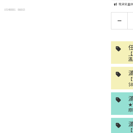
現貨足量
U53400001
066915
【
滿
【
$
★
原
【