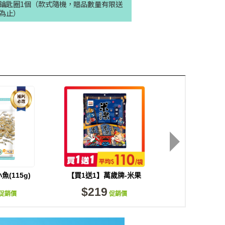
鑰匙圈1個（款式隨機，贈品數量有限送
為止）
(115g)
【買1送1】萬歲牌-米果
萬歲牌-高蛋白
綜合果鹽味(20gX9包)
(15gX1
$219
$199
促銷價
促銷價
促