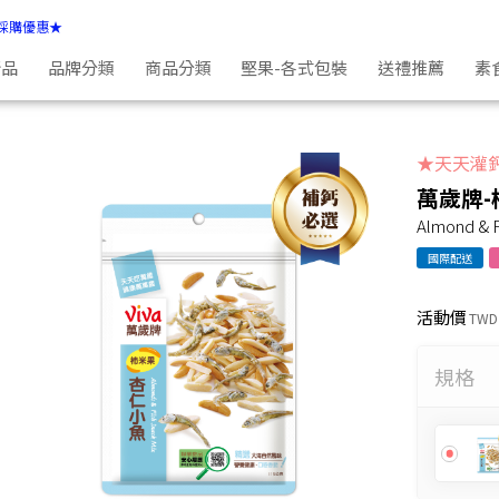
採購優惠★
新品
品牌分類
商品分類
堅果-各式包裝
送禮推薦
素
★天天灌
萬歲牌-
Almond & F
國際配送
活動價
TWD
規格