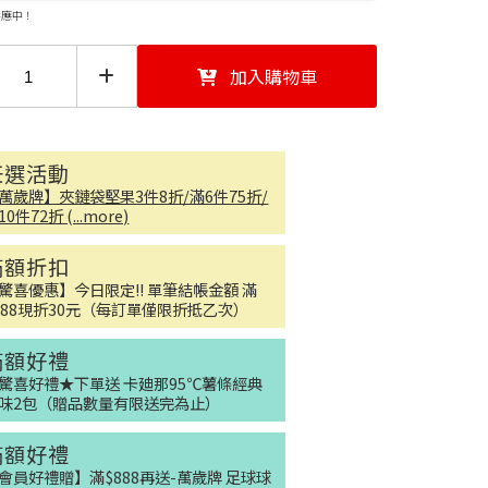
供應中！
加入購物車
任選活動
萬歲牌】夾鏈袋堅果3件8折/滿6件75折/
10件72折 (...more)
滿額折扣
驚喜優惠】今日限定!! 單筆結帳金額 滿
888現折30元（每訂單僅限折抵乙次）
滿額好禮
驚喜好禮★下單送 卡廸那95℃薯條經典
味2包（贈品數量有限送完為止）
滿額好禮
會員好禮贈】滿$888再送-萬歲牌 足球球