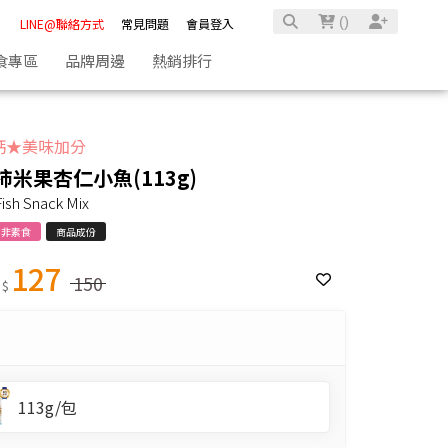
(
)
LINE@聯絡方式
常見問題
會員登入
食專區
品牌周邊
熱銷排行
鈣★美味加分
柿米果杏仁小魚(113g)
ish Snack Mix
非素食
商品成份
127
150
 $
113g/包