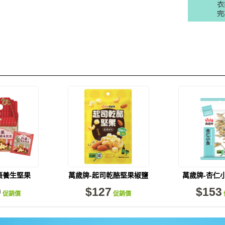
衣
完
棗養生堅果
萬歲牌-起司乾酪堅果椒鹽
萬歲牌-杏仁小魚
26包入)
風味(120g)
9
$127
$153
促銷價
促銷價
量供應中！