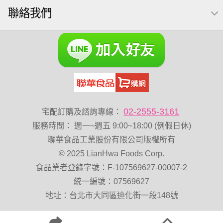
聯絡我們
減糖日記
素食
全聯 南瓜子
小魚干
無調味綜合堅果
杏仁
三角飯糰
萬歲牌 米果
全聯 海苔
小魚乾
無糖 堅果飲
Diy飯糰
萬歲牌小魚
滿天星
全聯 海苔細
蔓越梅
元氣什穀堅果飲
烘焙
萬歲牌 堅果小包裝活力堅果
香菜
梅子
綜合堅果
黑豆
榛果
開心果 萬歲牌
02-2555-3161
宅配訂購及諮詢專線：
無調味綜合果
魚
無加糖
萬歲牌 蔓越莓
服務時間
：
週一~週五 9:00~18:00 (例假日休)
蜜汁腰果
飯卷專用海苔
萬歲牌-堅穀力
隨手包
聯華食品工業股份有限公司版權所有
© 2025 LianHwa Foods Corp.
總匯點心
中秋禮盒
脆片
綜合
味付
無添加
食品業者登錄字號：F-107569627-00007-2
萬歲牌 堅果隨身包22入
Costco 萬歲牌堅果
飯糰
統一編號：07569627
芝麻
穀物棒
全聯 核桃
拜拜箱
寶寶 海苔
地址：台北市大同區迪化街一段148號
波浪脆
卡廸那95℃薯條原味18克*5包
60g