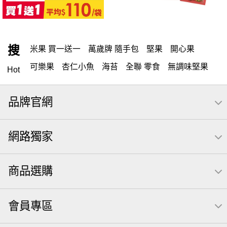
搜
米果 買一送一
萬歲牌 隨手包
堅果
開心果
可樂果
杏仁小魚
海苔
全聯 零食
無調味堅果
Hot
無調味
全聯 禮盒
堅穀力
綜合纖果
全聯 素食
品牌官網
萬歲開心果
米果
腰果
核桃
桶裝堅果
椒鹽
全聯 拜拜
洋芋片
元本山
萬歲牌
甘栗
小魚
網路獨家
薯條
飲
買1送1
高蛋白
可樂
三角壽司海苔
南瓜子
icash
起司
每日
義大利麵
荷卡
商品選購
卡廸那 95℃鮮脆三色丁
三角
芋頭
紅棗
【萬歲牌】每日堅果系列
萬歲牌 南瓜籽
會員專區
芥末 可樂果
禮盒
VA 萬歲牌 總匯點心包(42gx20包)
總匯點心包