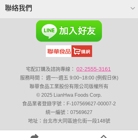
聯絡我們
卡廸那 95℃鮮脆三色丁
芥末 可樂果
可樂果 捲捲酥
粥
VA 萬歲牌 總匯點心包(42gx20包)
杏仁
榛果
開心果 萬歲牌
禮盒
三角飯糰
萬歲牌 米果
減糖日記
蔓越梅
三角
杏仁小魚乾
隨手包
梅子
全聯 海苔細
無調味綜合果
小魚乾
烘焙
薯條
02-2555-3161
宅配訂購及諮詢專線：
黑豆
蜜汁腰果
綜合堅果
三角壽司海苔
服務時間
：
週一~週五 9:00~18:00 (例假日休)
全素卡迪那 薯條
香菜
魚
寶咔咔
全聯 海苔
聯華食品工業股份有限公司版權所有
© 2025 LianHwa Foods Corp.
無加糖
萬歲牌 堅果小包裝活力堅果
Diy飯糰
食品業者登錄字號：F-107569627-00007-2
萬歲牌小魚
60g
栗
山葵
全聯 核桃
味付
豌豆
統一編號：07569627
寶咖咖 15g
Costco 萬歲牌堅果
飯卷專用海苔
地址：台北市大同區迪化街一段148號
綜合
總匯點心
飯糰
萬歲牌-堅穀力
午後堅果