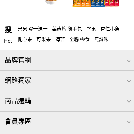
搜
米果 買一送一
萬歲牌 隨手包
堅果
杏仁小魚
開心果
可樂果
海苔
全聯 零食
無調味
Hot
全聯 禮盒
堅穀力
綜合纖果
米果
元本山
品牌官網
全聯 素食
萬歲開心果
腰果
總匯點心包
椒鹽
桶裝堅果
甘栗
核桃
高蛋白
元氣什穀堅果飲
網路獨家
無調味堅果
萬歲牌
可樂
買1送1
小魚
每日
三角飯糰海苔
【萬歲牌】每日堅果系列
全聯 拜拜
商品選購
起司
洋芋片
義大利麵
荷卡
萬歲牌 巴西豆
小魚干
Icash
無調味綜合堅果
南瓜子
調味
會員專區
紅棗
萬歲牌 南瓜籽
素食
芋頭
萬歲牌 堅果隨身包22入
萬歲牌堅果飲
滿天星