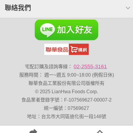
聯絡我們
禮盒
芥末 可樂果
胡桃
紅棗
開心果 萬歲牌
海苔 芥末味
全聯 堅果禮盒
萬歲牌 蔓越莓
全聯 海苔
榛果
萬歲牌 堅果小包裝活力堅果
滿天星
無加糖
小魚乾
Diy飯糰
烘焙
蜜汁腰果
夏威夷
萬歲牌小魚
全聯 堅果
元氣什穀堅果飲
萬歲開心果
脆烤
小包裝
花生
萬歲牌-堅穀力
02-2555-3161
宅配訂購及諮詢專線：
乳清
綜合
低溫烘焙
總匯點心
服務時間
：
週一~週五 9:00~18:00 (例假日休)
卡廸那 95℃鮮脆三色丁
飯卷專用海苔
盛香珍 堅果
聯華食品工業股份有限公司版權所有
© 2025 LianHwa Foods Corp.
萬歲牌 堅果補給隨行包33公克44 包
60g
減糖日記
食品業者登錄字號：F-107569627-00007-2
卡廸那95℃薯條原味18克*5包
Costco 萬歲牌堅果
統一編號：07569627
脆片
寶寶 海苔
三角飯
波浪脆
能量
中秋禮盒
地址：台北市大同區迪化街一段148號
穀物棒