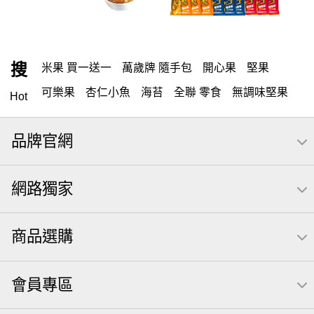
搜
米果 買一送一
萬歲牌 隨手包
開心果
堅果
可樂果
杏仁小魚
海苔
全聯 零食
無調味堅果
Hot
隨手包
無調味
全聯 禮盒
綜合纖果
堅穀力
品牌官網
薯條
全聯 素食
腰果
洋芋片
高蛋白
綜合果
栗
椒鹽
米果
甘栗
萬歲牌
飲
全聯 拜拜
網路獨家
桶裝
可樂
起司
南瓜子
萬歲牌; 堅果
荷卡
芋頭
三角壽司海苔
核桃
三角
綜合堅果
商品選購
無調味綜合堅果
三角飯糰
icash
元本山
無調味綜合果
【萬歲牌】每日堅果系列
小魚
會員專區
全聯 南瓜子
豌豆
無糖 堅果飲
杏仁
買1送1
萬歲牌 米果
可樂果 帆布袋
桶裝堅果
果乾
芝麻