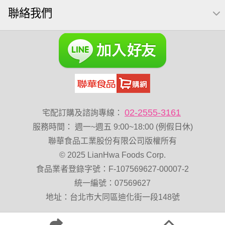
聯絡我們
小魚干
無調味綜合堅果
杏仁
三角飯糰
萬歲牌 米果
無糖 堅果飲
Diy飯糰
萬歲牌小魚
滿天星
全聯 海苔細
蔓越梅
元氣什穀堅果飲
烘焙
香菜
萬歲牌 堅果小包裝活力堅果
梅子
綜合堅果
榛果
黑豆
開心果 萬歲牌
無調味綜合果
魚
無加糖
萬歲牌 蔓越莓
02-2555-3161
宅配訂購及諮詢專線：
蜜汁腰果
小魚乾
全聯 海苔
隨手包
總匯點心
服務時間
：
週一~週五 9:00~18:00 (例假日休)
綜合
中秋禮盒
脆片
味付
聯華食品工業股份有限公司版權所有
© 2025 LianHwa Foods Corp.
萬歲牌 堅果隨身包22入
無添加
Costco 萬歲牌堅果
食品業者登錄字號：F-107569627-00007-2
飯糰
芝麻
穀物棒
拜拜箱
全聯 核桃
寶寶 海苔
統一編號：07569627
波浪脆
卡廸那95℃薯條原味18克*5包
60g
地址：台北市大同區迪化街一段148號
寶咖咖 15g
萬歲牌-堅穀力
飯卷專用海苔