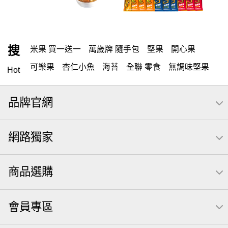
搜
米果 買一送一
萬歲牌 隨手包
堅果
開心果
可樂果
杏仁小魚
海苔
全聯 零食
無調味堅果
Hot
無調味
全聯 禮盒
堅穀力
綜合纖果
全聯 素食
品牌官網
萬歲開心果
腰果
米果
核桃
桶裝堅果
椒鹽
全聯 拜拜
洋芋片
元本山
萬歲牌
小魚
薯條
網路獨家
飲
甘栗
高蛋白
可樂
三角壽司海苔
買1送1
每日
icash
起司
南瓜子
義大利麵
荷卡
商品選購
卡廸那 95℃鮮脆三色丁
三角
芋頭
紅棗
【萬歲牌】每日堅果系列
萬歲牌 南瓜籽
會員專區
芥末 可樂果
VA 萬歲牌 總匯點心包(42gx20包)
禮盒
總匯點心包
減糖日記
全聯 南瓜子
素食