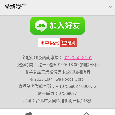
聯絡我們
綜合堅果
Diy飯糰
芝麻
魚
脆烤
元氣什穀堅果飲
烘焙
萬歲牌 堅果小包裝活力堅果
榛果
海苔 芥末味
無加糖
萬歲牌 蔓越莓
開心果 萬歲牌
全聯 堅果
萬歲牌小魚
全聯 海苔
滿天星
黑豆
小包裝
全聯 海苔細
堅果禮盒
三角飯
無添加
豌豆
乳清
脆片
穀物棒
02-2555-3161
宅配訂購及諮詢專線：
總匯點心包
寶寶 海苔
低溫烘焙
服務時間
：
週一~週五 9:00~18:00 (例假日休)
卡廸那 95℃鮮脆三色丁
花生
味付
萬歲牌-堅穀力
聯華食品工業股份有限公司版權所有
© 2025 LianHwa Foods Corp.
萬歲牌 堅果補給隨行包33公克44 包
波浪脆
食品業者登錄字號：F-107569627-00007-2
卡廸那95℃薯條原味18克*5包
香菜
夏威夷果
統一編號：07569627
紅棗
能量
Costco 萬歲牌堅果
60g
地址：台北市大同區迪化街一段148號