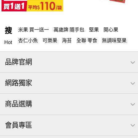
搜
米果 買一送一
萬歲牌 隨手包
堅果
開心果
杏仁小魚
可樂果
海苔
全聯 零食
無調味堅果
Hot
無調味
全聯 禮盒
全聯 素食
堅穀力
綜合纖果
品牌官網
米果
洋芋片
甘栗
椒鹽
腰果
栗
薯條
萬歲牌
全聯 拜拜
飲
桶裝堅果
元本山
可樂
網路獨家
三角壽司海苔
買1送1
南瓜子
icash
高蛋白
起司
核桃
荷卡
三角
萬歲開心果
隨手包
商品選購
無調味綜合果
【萬歲牌】每日堅果系列
芋頭
減糖日記
禮盒
素食
杏仁
芥末 可樂果
小魚干
會員專區
萬歲牌 米果
小魚
蜜汁腰果
可樂果 帆布袋
果乾
無糖 堅果飲
梅子
三角飯糰
全聯 南瓜子
蔓越梅