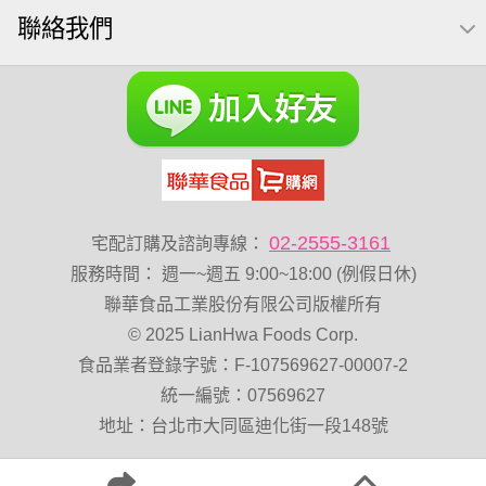
聯絡我們
綜合堅果
Diy飯糰
芝麻
魚
脆烤
元氣什穀堅果飲
烘焙
萬歲牌 堅果小包裝活力堅果
榛果
海苔 芥末味
無加糖
萬歲牌 蔓越莓
開心果 萬歲牌
全聯 堅果
萬歲牌小魚
全聯 海苔
滿天星
黑豆
小包裝
全聯 海苔細
堅果禮盒
三角飯
無添加
豌豆
乳清
脆片
穀物棒
02-2555-3161
宅配訂購及諮詢專線：
總匯點心包
寶寶 海苔
低溫烘焙
服務時間
：
週一~週五 9:00~18:00 (例假日休)
卡廸那 95℃鮮脆三色丁
花生
味付
萬歲牌-堅穀力
聯華食品工業股份有限公司版權所有
© 2025 LianHwa Foods Corp.
萬歲牌 堅果補給隨行包33公克44 包
波浪脆
食品業者登錄字號：F-107569627-00007-2
卡廸那95℃薯條原味18克*5包
香菜
夏威夷果
統一編號：07569627
紅棗
能量
Costco 萬歲牌堅果
60g
地址：台北市大同區迪化街一段148號