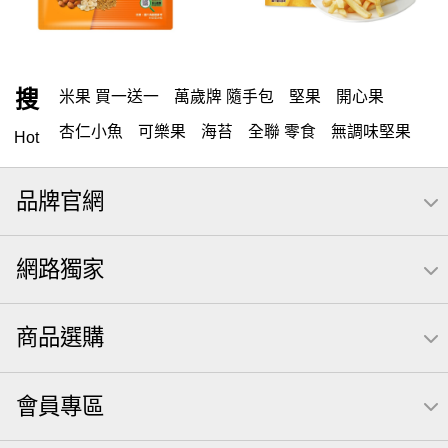
搜
米果 買一送一
萬歲牌 隨手包
堅果
開心果
杏仁小魚
可樂果
海苔
全聯 零食
無調味堅果
Hot
無調味
全聯 禮盒
全聯 素食
堅穀力
綜合纖果
品牌官網
米果
洋芋片
甘栗
椒鹽
腰果
栗
薯條
萬歲牌
全聯 拜拜
飲
桶裝堅果
元本山
可樂
網路獨家
三角壽司海苔
買1送1
南瓜子
icash
高蛋白
起司
核桃
荷卡
三角
萬歲開心果
隨手包
商品選購
無調味綜合果
【萬歲牌】每日堅果系列
芋頭
減糖日記
禮盒
素食
杏仁
芥末 可樂果
小魚干
會員專區
萬歲牌 米果
小魚
蜜汁腰果
可樂果 帆布袋
果乾
無糖 堅果飲
梅子
三角飯糰
全聯 南瓜子
蔓越梅