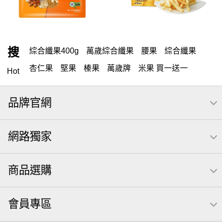
搜
綜合纖果400g
萬歲綜合纖果
腰果
綜合纖果
杏仁果
堅果
榛果
萬歲牌
米果 買一送一
Hot
萬歲牌 隨手包
開心果
杏仁小魚
可樂果
海苔
品牌官網
全聯 零食
無調味堅果
無調味
全聯 禮盒
全聯 素食
堅穀力
米果
洋芋片
甘栗
椒鹽
栗
網路獨家
薯條
全聯 拜拜
飲
桶裝堅果
元本山
可樂
三角壽司海苔
買1送1
南瓜子
icash
高蛋白
商品選購
起司
核桃
三角
荷卡
萬歲開心果
隨手包
無調味綜合果
【萬歲牌】每日堅果系列
芋頭
會員專區
減糖日記
素食
杏仁
小魚干
芥末 可樂果
小魚