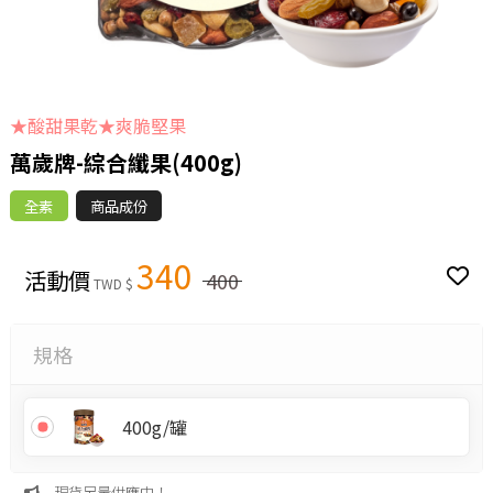
★酸甜果乾★爽脆堅果
萬歲牌-綜合纖果(400g)
全素
商品成份
340
活動價
400
TWD $
規格
400g/罐
現貨足量供應中！