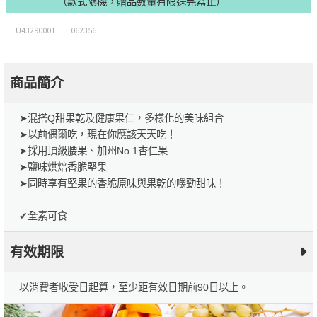
（款式隨機，贈品數量有限送完為止）
U43290001
062356
商品簡介
➤混搭Q甜果乾及健康果仁，多樣化的美味組合
➤以前偶爾吃，現在你應該天天吃！
➤採用頂級腰果、加州No.1杏仁果
➤鹽味烘焙香脆堅果
➤同時享有堅果的香脆原味與果乾的嚼勁甜味！
✔全素可食
有效期限
以消費者收受日起算，至少距有效日期前90日以上。