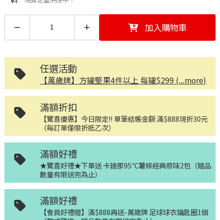
加入購物車
任選活動
【萬歲牌】方罐堅果4件以上 每罐$299 (...more)
滿額折扣
【驚喜優惠】今日限定!! 單筆結帳金額 滿$888現折30元
（每訂單僅限折抵乙次）
滿額好禮
★驚喜好禮★下單送 卡廸那95℃薯條經典原味2包（贈品
數量有限送完為止）
滿額好禮
【會員好禮贈】滿$888再送-萬歲牌 足球球衣鑰匙圈1個