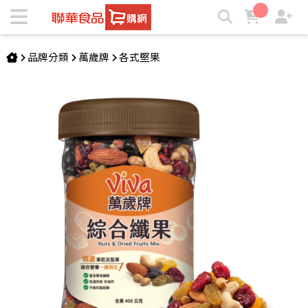
萬歲牌-綜合纖果(400g) | ★聯華食品e購網★
品牌分類
萬歲牌
各式堅果