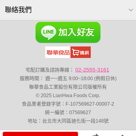
萬歲牌 米果
蜜汁腰果
可樂果 帆布袋
果乾
聯絡我們
無糖 堅果飲
梅子
三角飯糰
全聯 南瓜子
禮盒
Diy飯糰
芝麻
脆烤
魚
元氣什穀堅果飲
烘焙
萬歲牌 堅果小包裝活力堅果
海苔 芥末味
無加糖
萬歲牌 蔓越莓
開心果 萬歲牌
全聯 堅果
萬歲牌小魚
全聯 海苔
滿天星
黑豆
小包裝
全聯 海苔細
蔓越梅
綜合堅果
乳清
豌豆
脆片
02-2555-3161
宅配訂購及諮詢專線：
穀物棒
總匯點心包
低溫烘焙
寶寶 海苔
服務時間
：
週一~週五 9:00~18:00 (例假日休)
卡廸那 95℃鮮脆三色丁
花生
味付
萬歲牌-堅穀力
聯華食品工業股份有限公司版權所有
© 2025 LianHwa Foods Corp.
萬歲牌 堅果補給隨行包33公克44 包
波浪脆
食品業者登錄字號：F-107569627-00007-2
卡廸那95℃薯條原味18克*5包
香菜
夏威夷果
統一編號：07569627
紅棗
能量
Costco 萬歲牌堅果
玉米
60g
地址：台北市大同區迪化街一段148號
飯卷專用海苔
好結果