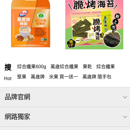
搜
綜合纖果600g
萬歲綜合纖果
果乾
綜合纖果
堅果
萬歲牌
米果 買一送一
萬歲牌 隨手包
Hot
開心果
可樂果
杏仁小魚
海苔
全聯 零食
品牌官網
無調味堅果
無調味
全聯 禮盒
堅穀力
全聯 素食
萬歲開心果
腰果
米果
核桃
桶裝堅果
椒鹽
網路獨家
全聯 拜拜
洋芋片
元本山
小魚
薯條
飲
甘栗
高蛋白
可樂
三角壽司海苔
買1送1
每日
icash