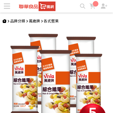
萬歲牌-綜合纖果隨手包(36gX5包) | ★聯華食品e購網★
品牌分類
萬歲牌
各式堅果