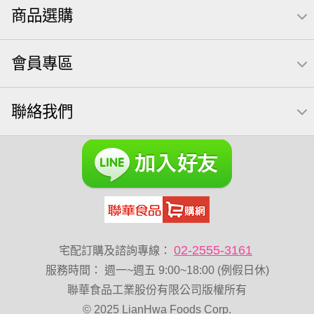
商品選購
起司
南瓜子
義大利麵
荷卡
卡廸那 95℃鮮脆三色丁
三角
芋頭
紅棗
會員專區
【萬歲牌】每日堅果系列
萬歲牌 南瓜籽
芥末 可樂果
VA 萬歲牌 總匯點心包(42gx20包)
聯絡我們
禮盒
總匯點心包
減糖日記
全聯 南瓜子
素食
小魚干
無調味綜合堅果
杏仁
三角飯糰
萬歲牌 米果
無糖 堅果飲
Diy飯糰
萬歲牌小魚
滿天星
全聯 海苔細
蔓越梅
元氣什穀堅果飲
烘焙
香菜
萬歲牌 堅果小包裝活力堅果
梅子
綜合堅果
榛果
黑豆
開心果 萬歲牌
02-2555-3161
宅配訂購及諮詢專線：
無調味綜合果
魚
無加糖
萬歲牌 蔓越莓
服務時間
：
週一~週五 9:00~18:00 (例假日休)
蜜汁腰果
小魚乾
全聯 海苔
隨手包
總匯點心
聯華食品工業股份有限公司版權所有
© 2025 LianHwa Foods Corp.
綜合
中秋禮盒
脆片
味付