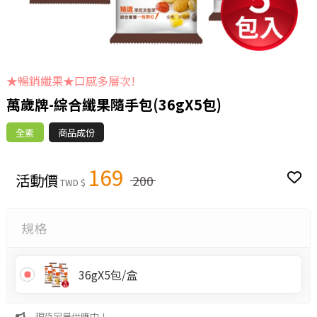
★暢銷纖果★口感多層次!
萬歲牌-綜合纖果隨手包(36gX5包)
全素
商品成份
169
活動價
200
TWD $
規格
36gX5包/盒
現貨足量供應中！