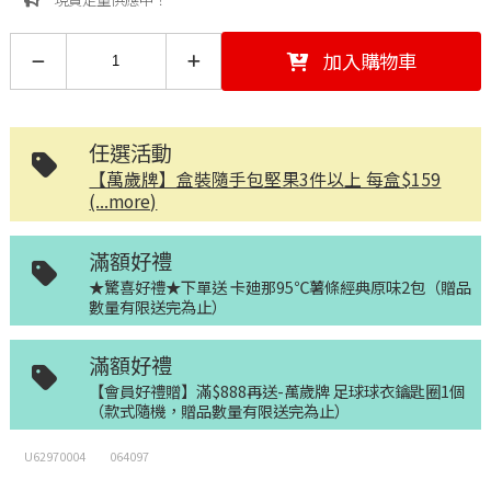
加入購物車
任選活動
【萬歲牌】盒裝隨手包堅果3件以上 每盒$159
(...more)
滿額好禮
★驚喜好禮★下單送 卡廸那95℃薯條經典原味2包（贈品
數量有限送完為止）
滿額好禮
【會員好禮贈】滿$888再送-萬歲牌 足球球衣鑰匙圈1個
（款式隨機，贈品數量有限送完為止）
U62970004
064097