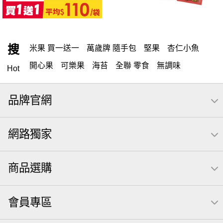
搜
米果 買一送一
萬歲牌 隨手包
堅果
杏仁小魚
開心果
可樂果
海苔
全聯 零食
無調味
Hot
全聯 禮盒
綜合纖果
堅穀力
米果
元本山
品牌官網
全聯 素食
萬歲開心果
總匯點心包
椒鹽
桶裝堅果
甘栗
腰果
高蛋白
核桃
網路獨家
元氣什穀堅果飲
無調味堅果
買1送1
小魚
萬歲牌
可樂
起司
每日
三角飯糰海苔
商品選購
【萬歲牌】每日堅果系列
全聯 拜拜
小魚干
Icash
洋芋片
義大利麵
荷卡
萬歲牌 巴西豆
芋頭
會員專區
萬歲牌 堅果隨身包22入
萬歲牌堅果飲
滿天星
卡廸那 95℃鮮脆三色丁
無調味綜合堅果
南瓜子