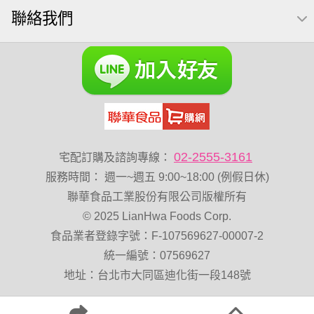
聯絡我們
調味
紅棗
萬歲牌 南瓜籽
素食
萬歲牌 米果
減糖日記
芥末 可樂果
可樂果 捲捲酥
粥
VA 萬歲牌 總匯點心包(42gx20包)
杏仁
榛果
開心果 萬歲牌
禮盒
三角飯糰
無加糖
萬歲牌 堅果小包裝活力堅果
Diy飯糰
萬歲牌小魚
蔓越梅
三角
杏仁小魚乾
梅子
隨手包
02-2555-3161
宅配訂購及諮詢專線：
全聯 海苔細
無調味綜合果
小魚乾
烘焙
薯條
服務時間
：
週一~週五 9:00~18:00 (例假日休)
黑豆
蜜汁腰果
綜合堅果
三角壽司海苔
香菜
聯華食品工業股份有限公司版權所有
© 2025 LianHwa Foods Corp.
全素卡迪那 薯條
魚
寶咔咔
全聯 海苔
食品業者登錄字號：F-107569627-00007-2
全聯 壽司海苔
拜拜箱
脆片
波浪脆
統一編號：07569627
卡廸那95℃薯條原味18克*5包
60g
栗
全聯 核桃
地址：台北市大同區迪化街一段148號
山葵
味付
寶咖咖 15g
豌豆
飯卷專用海苔