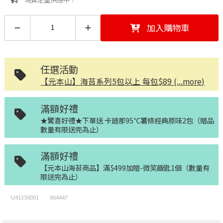
加入購物車
任選活動
【元本山】海苔系列5包以上 每包$89 (...more)
滿額好禮
★驚喜好禮★下單送 卡廸那95℃薯條經典原味2包（贈品
數量有限送完為止）
滿額好禮
【元本山海苔商品】滿$499加贈-微笑飯匙1個（數量有
限送完為止）
U41350001
064447