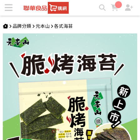
元本山-脆烤海苔原味(34g/袋) | ★聯華食品e購網★
品牌分類
元本山
各式海苔