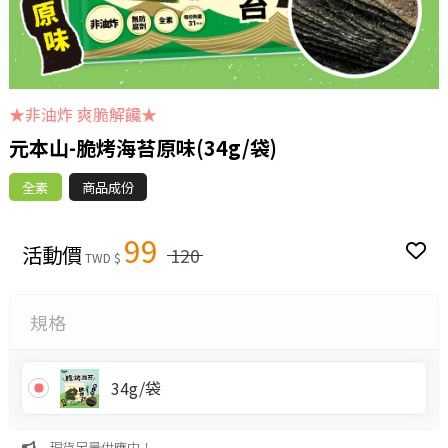
★非油炸 爽脆解饞★
元本山-脆烤海苔原味(34g/袋)
全素
商品成份
99
活動價
120
TWD $
規格
34g/袋
現貨足量供應中！