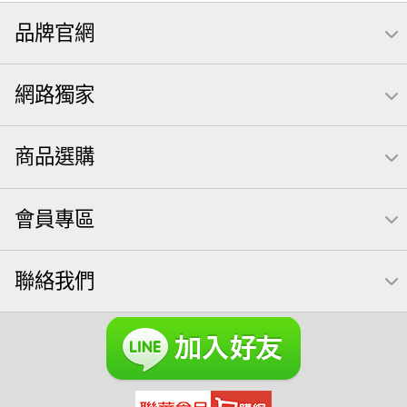
全聯 禮盒
堅穀力
綜合纖果
米果
元本山
品牌官網
全聯 素食
萬歲開心果
總匯點心包
椒鹽
桶裝堅果
甘栗
腰果
高蛋白
核桃
無調味堅果
網路獨家
元氣什穀堅果飲
買1送1
小魚
萬歲牌
可樂
【萬歲牌】每日堅果系列
全聯 拜拜
起司
每日
商品選購
三角飯糰海苔
義大利麵
荷卡
萬歲牌 巴西豆
小魚干
Icash
洋芋片
萬歲牌 南瓜籽
素食
芋頭
會員專區
萬歲牌 堅果隨身包22入
萬歲牌堅果飲
滿天星
卡廸那 95℃鮮脆三色丁
無調味綜合堅果
南瓜子
聯絡我們
調味
紅棗
VA 萬歲牌 總匯點心包(42gx20包)
杏仁
榛果
開心果 萬歲牌
禮盒
三角飯糰
萬歲牌 米果
減糖日記
芥末 可樂果
可樂果 捲捲酥
粥
三角壽司海苔
全素卡迪那 薯條
香菜
魚
寶咔咔