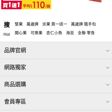
搜
堅果
萬歲牌
米果 買一送一
萬歲牌 隨手包
開心果
可樂果
杏仁小魚
海苔
全聯 零食
Hot
無調味堅果
無調味
全聯 禮盒
堅穀力
綜合纖果
品牌官網
萬歲開心果
腰果
米果
全聯 素食
核桃
桶裝堅果
椒鹽
元本山
全聯 拜拜
洋芋片
薯條
網路獨家
飲
甘栗
小魚
三角壽司海苔
買1送1
高蛋白
可樂
南瓜子
每日
icash
起司
義大利麵
荷卡
商品選購
卡廸那 95℃鮮脆三色丁
三角
萬歲牌 南瓜籽
芋頭
紅棗
【萬歲牌】每日堅果系列
小魚干
會員專區
無調味綜合堅果
杏仁
三角飯糰
萬歲牌 米果
芥末 可樂果
VA 萬歲牌 總匯點心包(42gx20包)