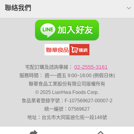
聯絡我們
禮盒
總匯點心包
減糖日記
全聯 南瓜子
素食
魚
無加糖
萬歲牌 蔓越莓
蜜汁腰果
小魚乾
全聯 海苔
無糖 堅果飲
Diy飯糰
萬歲牌小魚
滿天星
全聯 海苔細
蔓越梅
元氣什穀堅果飲
烘焙
香菜
萬歲牌 堅果小包裝活力堅果
梅子
綜合堅果
黑豆
榛果
開心果 萬歲牌
02-2555-3161
宅配訂購及諮詢專線：
無調味綜合果
卡廸那95℃薯條原味18克*5包
60g
服務時間
：
週一~週五 9:00~18:00 (例假日休)
寶咖咖 15g
萬歲牌-堅穀力
飯卷專用海苔
隨手包
聯華食品工業股份有限公司版權所有
© 2025 LianHwa Foods Corp.
總匯點心
綜合
中秋禮盒
脆片
味付
食品業者登錄字號：F-107569627-00007-2
萬歲牌 堅果隨身包22入
無添加
飯糰
統一編號：07569627
Costco 萬歲牌堅果
芝麻
穀物棒
拜拜箱
地址：台北市大同區迪化街一段148號
全聯 核桃
寶寶 海苔
波浪脆
燕麥