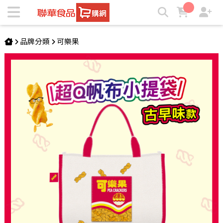
【限量】可樂果-帆布小提袋(古早味款) | ★聯華食品e購網★
品牌分類
可樂果