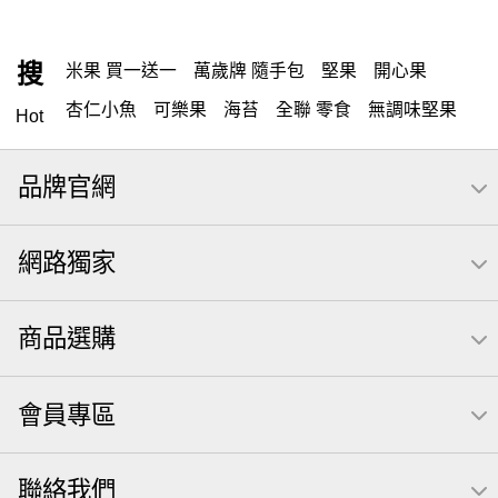
搜
米果 買一送一
萬歲牌 隨手包
堅果
開心果
杏仁小魚
可樂果
海苔
全聯 零食
無調味堅果
Hot
無調味
全聯 禮盒
全聯 素食
堅穀力
綜合纖果
品牌官網
米果
甘栗
洋芋片
椒鹽
腰果
栗
萬歲牌
薯條
全聯 拜拜
飲
桶裝堅果
元本山
可樂
網路獨家
三角壽司海苔
買1送1
南瓜子
icash
高蛋白
起司
核桃
荷卡
三角
萬歲開心果
無調味綜合果
商品選購
【萬歲牌】每日堅果系列
芋頭
減糖日記
隨手包
杏仁
芥末 可樂果
小魚干
萬歲牌 米果
小魚
會員專區
蜜汁腰果
可樂果 帆布袋
果乾
無糖 堅果飲
梅子
三角飯糰
全聯 南瓜子
禮盒
素食
聯絡我們