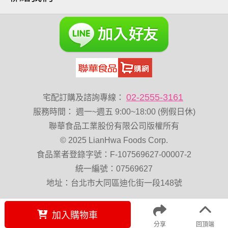
元氣什穀堅果飲
烘焙
萬歲牌 堅果小包裝活力堅果
榛果
海苔 芥末味
無加糖
萬歲牌 蔓越莓
開心果 萬歲牌
全聯 堅果
萬歲牌小魚
全聯 海苔
滿天星
黑豆
小包裝
全聯 海苔細
蔓越梅
綜合堅果
Diy飯糰
芝麻
魚
脆烤
總匯點心包
寶寶 海苔
低溫烘焙
卡廸那 95℃鮮脆三色丁
花生
02-2555-3161
宅配訂購及諮詢專線：
味付
萬歲牌-堅穀力
服務時間
：
週一~週五 9:00~18:00 (例假日休)
萬歲牌 堅果補給隨行包33公克44 包
波浪脆
聯華食品工業股份有限公司版權所有
© 2025 LianHwa Foods Corp.
卡廸那95℃薯條原味18克*5包
香菜
夏威夷果
食品業者登錄字號：F-107569627-00007-2
紅棗
能量
Costco 萬歲牌堅果
60g
玉米
統一編號：07569627
好結果
飯卷專用海苔
總匯點心
中秋禮盒
地址：台北市大同區迪化街一段148號
寶咖咖 15g
全聯 核桃
加入購物車
分享
回頂端