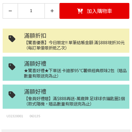
加入購物車
滿額折扣
【驚喜優惠】今日限定!! 單筆結帳金額 滿$888現折30元
（每訂單僅限折抵乙次）
滿額好禮
★驚喜好禮★下單送 卡廸那95℃薯條經典原味2包（贈品
數量有限送完為止）
滿額好禮
【會員好禮贈】滿$888再送-萬歲牌 足球球衣鑰匙圈1個
（款式隨機，贈品數量有限送完為止）
U32320001
063135