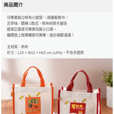
商品簡介
可樂果超Ｑ帆布小提袋 ＼限量販售中／
古早味／酷辣 2款式，帆布材質手感佳
提袋正面是可樂果包裝小口袋，
織標放上經典螺旋可樂果，設計細節滿滿！
主材質：帆布
尺寸：L23 × W12 × H22 cm (±5%)，不含手提把