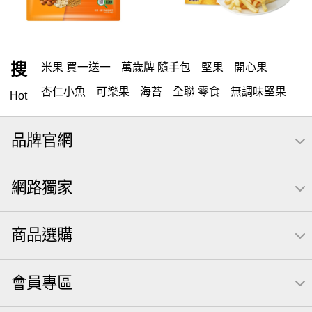
搜
米果 買一送一
萬歲牌 隨手包
堅果
開心果
杏仁小魚
可樂果
海苔
全聯 零食
無調味堅果
Hot
無調味
全聯 禮盒
全聯 素食
堅穀力
綜合纖果
品牌官網
米果
洋芋片
甘栗
椒鹽
腰果
栗
薯條
萬歲牌
全聯 拜拜
飲
桶裝堅果
元本山
可樂
網路獨家
三角壽司海苔
買1送1
南瓜子
icash
高蛋白
起司
核桃
三角
荷卡
萬歲開心果
隨手包
商品選購
無調味綜合果
【萬歲牌】每日堅果系列
芋頭
減糖日記
禮盒
素食
杏仁
芥末 可樂果
小魚干
會員專區
萬歲牌 米果
小魚
蜜汁腰果
可樂果 帆布袋
無糖 堅果飲
果乾
梅子
全聯 南瓜子
三角飯糰