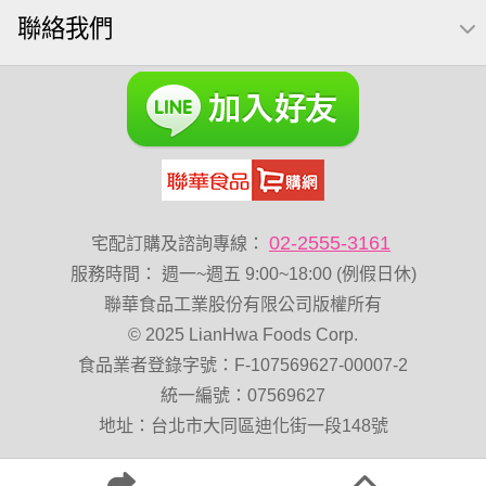
聯絡我們
蔓越梅
綜合堅果
Diy飯糰
芝麻
魚
脆烤
元氣什穀堅果飲
烘焙
萬歲牌 堅果小包裝活力堅果
榛果
海苔 芥末味
萬歲牌 蔓越莓
無加糖
開心果 萬歲牌
全聯 堅果
萬歲牌小魚
全聯 海苔
滿天星
黑豆
全聯 海苔細
小包裝
三角飯
堅果禮盒
無添加
乳清
豌豆
脆片
穀物棒
02-2555-3161
宅配訂購及諮詢專線：
總匯點心包
低溫烘焙
寶寶 海苔
服務時間
：
週一~週五 9:00~18:00 (例假日休)
卡廸那 95℃鮮脆三色丁
萬歲牌-堅穀力
花生
味付
聯華食品工業股份有限公司版權所有
© 2025 LianHwa Foods Corp.
萬歲牌 堅果補給隨行包33公克44 包
香菜
波浪脆
食品業者登錄字號：F-107569627-00007-2
卡廸那95℃薯條原味18克*5包
夏威夷果
紅棗
統一編號：07569627
Costco 萬歲牌堅果
能量
玉米
地址：台北市大同區迪化街一段148號