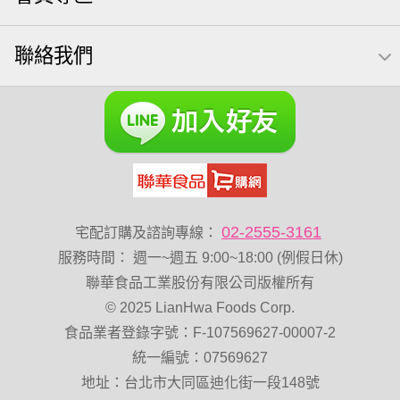
萬歲牌 米果
蜜汁腰果
可樂果 帆布袋
無糖 堅果飲
果乾
梅子
三角飯糰
全聯 南瓜子
禮盒
Diy飯糰
聯絡我們
芝麻
脆烤
魚
元氣什穀堅果飲
烘焙
萬歲牌 堅果小包裝活力堅果
榛果
海苔 芥末味
萬歲牌 蔓越莓
無加糖
開心果 萬歲牌
全聯 堅果
萬歲牌小魚
全聯 海苔
滿天星
黑豆
全聯 海苔細
小包裝
綜合堅果
蔓越梅
乳清
豌豆
脆片
穀物棒
總匯點心包
低溫烘焙
寶寶 海苔
02-2555-3161
宅配訂購及諮詢專線：
卡廸那 95℃鮮脆三色丁
花生
味付
萬歲牌-堅穀力
服務時間
：
週一~週五 9:00~18:00 (例假日休)
萬歲牌 堅果補給隨行包33公克44 包
香菜
波浪脆
聯華食品工業股份有限公司版權所有
© 2025 LianHwa Foods Corp.
卡廸那95℃薯條原味18克*5包
夏威夷果
紅棗
食品業者登錄字號：F-107569627-00007-2
能量
Costco 萬歲牌堅果
玉米
60g
好結果
統一編號：07569627
飯卷專用海苔
地址：台北市大同區迪化街一段148號