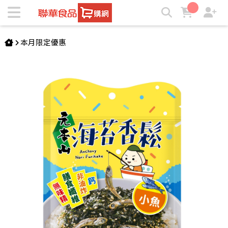
元本山-海苔小魚香鬆(54g) | ★聯華食品e購網★
本月限定優惠