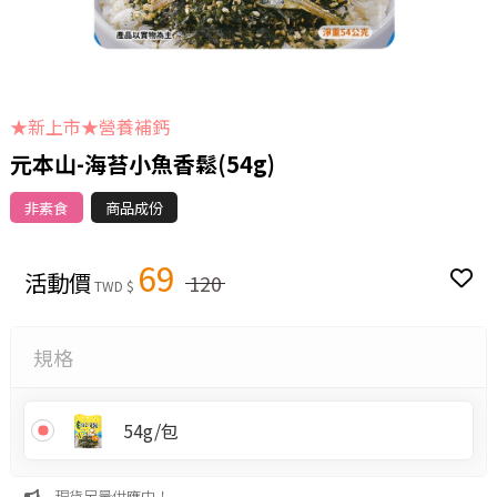
★新上市★營養補鈣
元本山-海苔小魚香鬆(54g)
非素食
商品成份
69
活動價
120
TWD $
規格
54g/包
現貨足量供應中！