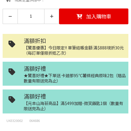
加入購物車
滿額折扣
【驚喜優惠】今日限定!! 單筆結帳金額 滿$888現折30元
（每訂單僅限折抵乙次）
滿額好禮
★驚喜好禮★下單送 卡廸那95℃薯條經典原味2包（贈品
數量有限送完為止）
滿額好禮
【元本山海苔商品】滿$499加贈-微笑飯匙1個（數量有
限送完為止）
U43320002
064686