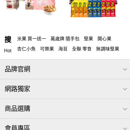
搜
米果 買一送一
萬歲牌 隨手包
堅果
開心果
杏仁小魚
可樂果
海苔
全聯 零食
無調味堅果
Hot
無調味
全聯 禮盒
全聯 素食
堅穀力
綜合纖果
品牌官網
米果
洋芋片
甘栗
椒鹽
腰果
栗
薯條
萬歲牌
全聯 拜拜
飲
桶裝堅果
元本山
可樂
網路獨家
三角壽司海苔
買1送1
南瓜子
icash
高蛋白
起司
核桃
三角
荷卡
萬歲開心果
隨手包
商品選購
無調味綜合果
【萬歲牌】每日堅果系列
芋頭
減糖日記
素食
杏仁
小魚干
芥末 可樂果
小魚
會員專區