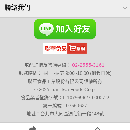
聯絡我們
元氣什穀堅果飲
烘焙
萬歲牌 堅果小包裝活力堅果
榛果
海苔 芥末味
無加糖
萬歲牌 蔓越莓
開心果 萬歲牌
全聯 堅果
萬歲牌小魚
全聯 海苔
滿天星
黑豆
小包裝
全聯 海苔細
蔓越梅
綜合堅果
Diy飯糰
芝麻
魚
脆烤
總匯點心包
寶寶 海苔
低溫烘焙
卡廸那 95℃鮮脆三色丁
花生
02-2555-3161
宅配訂購及諮詢專線：
味付
萬歲牌-堅穀力
服務時間
：
週一~週五 9:00~18:00 (例假日休)
萬歲牌 堅果補給隨行包33公克44 包
波浪脆
聯華食品工業股份有限公司版權所有
© 2025 LianHwa Foods Corp.
卡廸那95℃薯條原味18克*5包
香菜
夏威夷果
食品業者登錄字號：F-107569627-00007-2
紅棗
能量
Costco 萬歲牌堅果
60g
玉米
統一編號：07569627
好結果
飯卷專用海苔
總匯點心
中秋禮盒
地址：台北市大同區迪化街一段148號
寶咖咖 15g
全聯 核桃