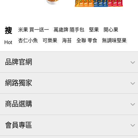
搜
米果 買一送一
萬歲牌 隨手包
堅果
開心果
杏仁小魚
可樂果
海苔
全聯 零食
無調味堅果
Hot
無調味
全聯 禮盒
全聯 素食
堅穀力
綜合纖果
品牌官網
米果
甘栗
洋芋片
椒鹽
腰果
栗
萬歲牌
薯條
全聯 拜拜
飲
桶裝堅果
元本山
可樂
網路獨家
三角壽司海苔
買1送1
南瓜子
icash
高蛋白
起司
核桃
荷卡
三角
萬歲開心果
無調味綜合果
商品選購
【萬歲牌】每日堅果系列
芋頭
減糖日記
隨手包
杏仁
芥末 可樂果
小魚干
萬歲牌 米果
小魚
會員專區
蜜汁腰果
可樂果 帆布袋
果乾
無糖 堅果飲
梅子
三角飯糰
全聯 南瓜子
禮盒
素食