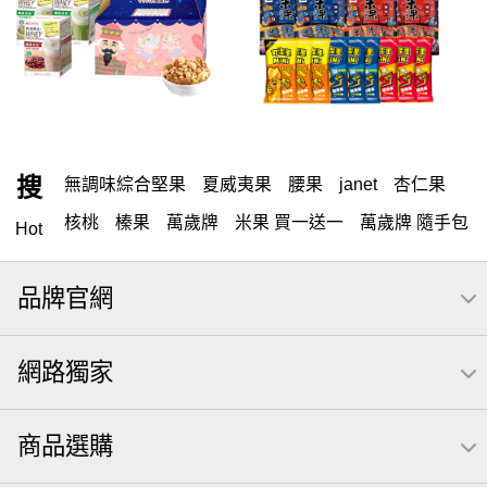
搜
無調味綜合堅果
夏威夷果
腰果
janet
杏仁果
核桃
榛果
萬歲牌
米果 買一送一
萬歲牌 隨手包
Hot
開心果
堅果
可樂果
杏仁小魚
海苔
全聯 零食
品牌官網
無調味堅果
隨手包
無調味
全聯 禮盒
綜合纖果
堅穀力
薯條
全聯 素食
洋芋片
高蛋白
綜合果
網路獨家
栗
椒鹽
米果
甘栗
飲
全聯 拜拜
桶裝
可樂
起司
南瓜子
萬歲牌; 堅果
荷卡
芋頭
商品選購
三角壽司海苔
三角
綜合堅果
三角飯糰
icash