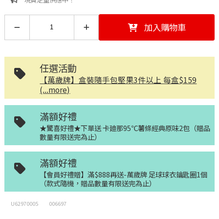
加入購物車
任選活動
【萬歲牌】盒裝隨手包堅果3件以上 每盒$159
(...more)
滿額好禮
★驚喜好禮★下單送 卡廸那95℃薯條經典原味2包（贈品
數量有限送完為止）
滿額好禮
【會員好禮贈】滿$888再送-萬歲牌 足球球衣鑰匙圈1個
（款式隨機，贈品數量有限送完為止）
U62970005
006697