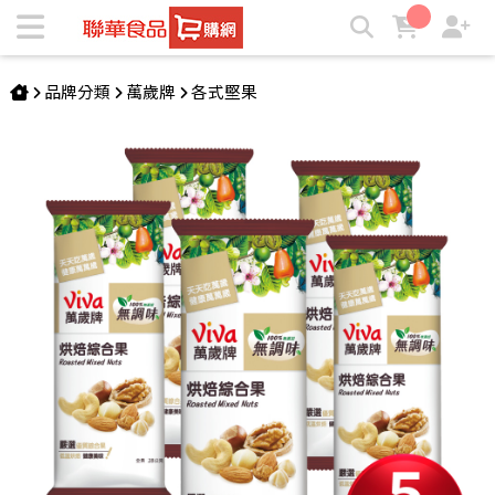
萬歲牌-無調味綜合果隨手包(28gX5包) | ★聯華食品e購網★
品牌分類
萬歲牌
各式堅果