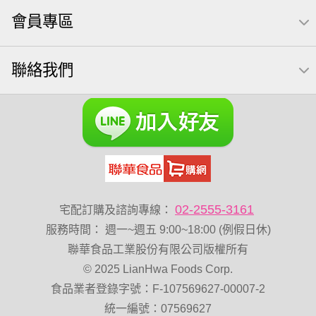
元本山
無調味綜合果
【萬歲牌】每日堅果系列
會員專區
小魚
全聯 南瓜子
豌豆
無糖 堅果飲
杏仁
買1送1
可樂果 帆布袋
萬歲牌 米果
桶裝堅果
聯絡我們
果乾
芝麻
禮盒
芥末 可樂果
開心果 萬歲牌
海苔 芥末味
全聯 堅果禮盒
萬歲牌 蔓越莓
全聯 海苔
萬歲牌 堅果小包裝活力堅果
無加糖
滿天星
小魚乾
Diy飯糰
烘焙
蜜汁腰果
夏威夷
全聯 堅果
元氣什穀堅果飲
萬歲牌小魚
萬歲開心果
脆烤
小包裝
紅棗
胡桃
低溫烘焙
02-2555-3161
宅配訂購及諮詢專線：
綜合
總匯點心
卡廸那 95℃鮮脆三色丁
服務時間
：
週一~週五 9:00~18:00 (例假日休)
飯卷專用海苔
盛香珍 堅果
聯華食品工業股份有限公司版權所有
© 2025 LianHwa Foods Corp.
萬歲牌 堅果補給隨行包33公克44 包
60g
減糖日記
食品業者登錄字號：F-107569627-00007-2
脆片
卡廸那95℃薯條原味18克*5包
統一編號：07569627