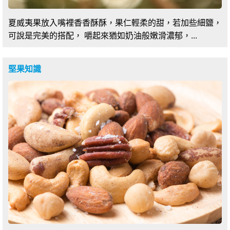
夏威夷果放入嘴裡香香酥酥，果仁輕柔的甜，若加些細鹽，
可說是完美的搭配， 嚼起來猶如奶油般嫩滑濃郁，...
堅果知識