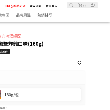
(
)
LINE@聯絡方式
常見問題
會員登入
食專區
品牌周邊
熱銷排行
定☆啤酒絕配
椒鹽炸雞口味(160g)
商品成份
160g/包
供應中！