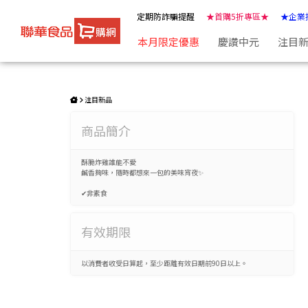
可樂果-椒鹽炸雞口味(160g) | ★聯華食品e購網★
定期防詐騙提醒
★首購5折專區★
★企業
本月限定優惠
慶讚中元
注目
注目新品
商品簡介
酥脆炸雞誰能不愛
鹹香夠味，隨時都想來一包的美味宵夜✨
✔非素食
有效期限
以消費者收受日算起，至少距離有效日期前90日以上。