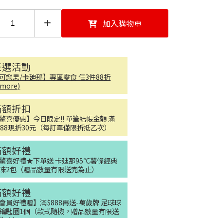
加入購物車
任選活動
可樂果/卡廸那】專區零食 任3件88折
..more)
滿額折扣
驚喜優惠】今日限定!! 單筆結帳金額 滿
888現折30元（每訂單僅限折抵乙次）
滿額好禮
驚喜好禮★下單送 卡廸那95℃薯條經典
味2包（贈品數量有限送完為止）
滿額好禮
會員好禮贈】滿$888再送-萬歲牌 足球球
確定並返回
鑰匙圈1個（款式隨機，贈品數量有限送