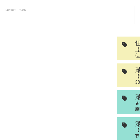
U40710001
064219
【
(.
【
$
★
原
量供應中！
【
加入購物車
衣