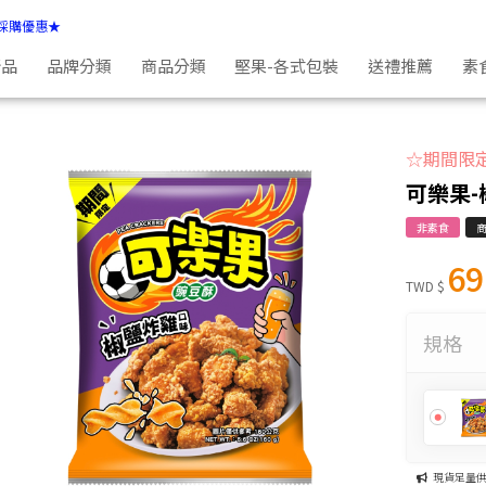
採購優惠★
新品
品牌分類
商品分類
堅果-各式包裝
送禮推薦
素
☆期間限
可樂果-
非素食
69
TWD $
規格
現貨足量