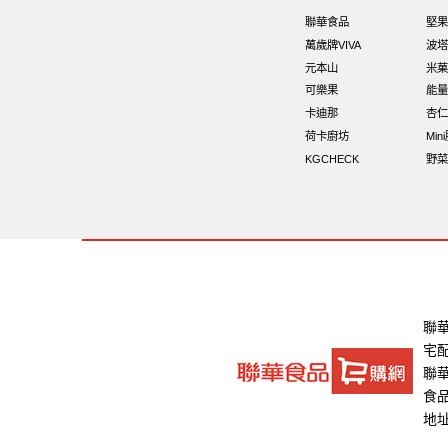
聯華食品
堅果
萬歲牌VIVA
波塔
元本山
米菓
可樂果
能量
卡迪那
杏仁
荷卡廚坊
Min
KGCHECK
野菜
聯
宅
聯華
食品
地