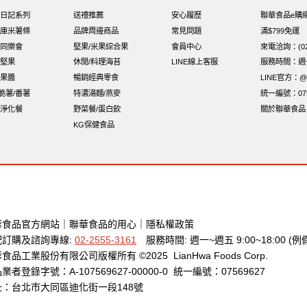
日記系列
送禮推薦
安心履歷
聯華食品e購
庫米薯條
品牌周邊商品
常見問題
滿$799免運
同樂會
堅果/米果綜合果
會員中心
來電洽詢：(02)
堅果
休閒/料理海苔
LINE線上客服
服務時間：週一至
果醬
暢銷經典零食
LINE官方：@x
i脆薯/番薯
特濃湯麵/燕麥
統一編號：075
淨化餐
野菜餐/蛋白飲
關於聯華食品
KG保健食品
華食品官方網站
｜
聯華食品的用心
｜
隱私權政策
配訂購及諮詢專線:
02-2555-3161
服務時間: 週一~週五 9:00~18:00 (例
食品工業股份有限公司版權所有 ©2025 LianHwa Foods Corp.
業者登錄字號：A-107569627-00000-0 統一編號：07569627
址：台北市大同區迪化街一段148號