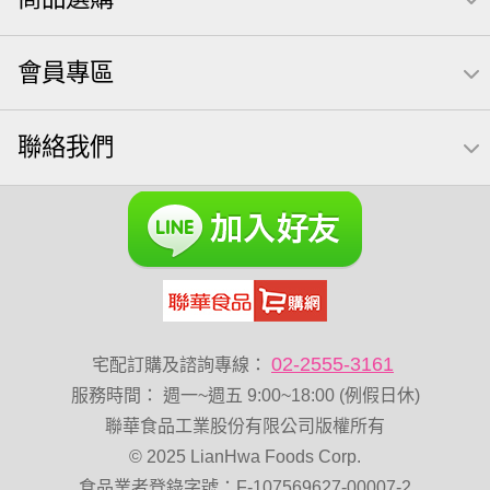
全聯 拜拜
起司
洋芋片
義大利麵
荷卡
萬歲牌 巴西豆
小魚干
Icash
南瓜子
調味
紅棗
會員專區
萬歲牌 南瓜籽
素食
芋頭
萬歲牌 堅果隨身包22入
萬歲牌堅果飲
滿天星
卡廸那 95℃鮮脆三色丁
聯絡我們
無調味綜合堅果
芥末 可樂果
可樂果 捲捲酥
粥
VA 萬歲牌 總匯點心包(42gx20包)
杏仁
榛果
開心果 萬歲牌
禮盒
三角飯糰
萬歲牌 米果
減糖日記
全聯 海苔細
無調味綜合果
小魚乾
烘焙
薯條
黑豆
蜜汁腰果
綜合堅果
三角壽司海苔
香菜
全素卡迪那 薯條
魚
寶咔咔
02-2555-3161
宅配訂購及諮詢專線：
全聯 海苔
無加糖
萬歲牌 堅果小包裝活力堅果
服務時間
：
週一~週五 9:00~18:00 (例假日休)
Diy飯糰
萬歲牌小魚
蔓越梅
三角
杏仁小魚乾
聯華食品工業股份有限公司版權所有
© 2025 LianHwa Foods Corp.
梅子
隨手包
60g
栗
全聯 核桃
山葵
味付
食品業者登錄字號：F-107569627-00007-2