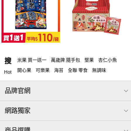
搜
米果 買一送一
萬歲牌 隨手包
堅果
杏仁小魚
開心果
可樂果
海苔
全聯 零食
無調味
Hot
全聯 禮盒
堅穀力
綜合纖果
米果
元本山
品牌官網
全聯 素食
萬歲開心果
腰果
總匯點心包
椒鹽
桶裝堅果
甘栗
核桃
高蛋白
無調味堅果
網路獨家
元氣什穀堅果飲
可樂
買1送1
小魚
萬歲牌
每日
三角飯糰海苔
【萬歲牌】每日堅果系列
商品選購