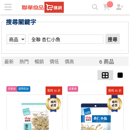
【全聯 杏仁小魚】搜尋結果 | ★聯華食品e購網★
搜尋關鍵字
搜尋
6 商品
最新
熱門
暢銷
價低
價高
非素食
國際配送
非素食
限時 85 折
限時 85 折