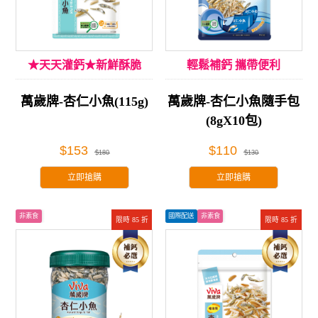
★天天灌鈣★新鮮酥脆
輕鬆補鈣 攜帶便利
萬歲牌-杏仁小魚(115g)
萬歲牌-杏仁小魚隨手包
(8gX10包)
$153
$110
$180
$130
立即搶購
立即搶購
非素食
國際配送
非素食
限時 85 折
限時 85 折