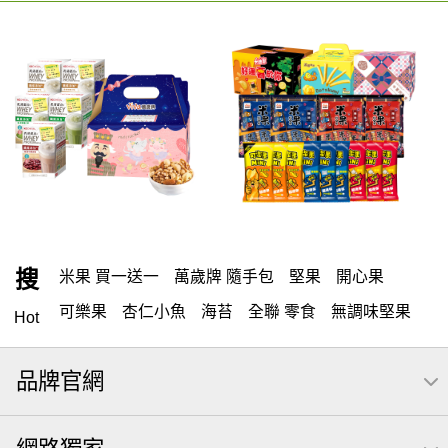
搜
米果 買一送一
萬歲牌 隨手包
堅果
開心果
可樂果
杏仁小魚
海苔
全聯 零食
無調味堅果
Hot
無調味
全聯 禮盒
堅穀力
綜合纖果
腰果
米果
品牌官網
全聯 素食
萬歲開心果
核桃
桶裝堅果
椒鹽
全聯 拜拜
洋芋片
元本山
萬歲牌
甘栗
小魚