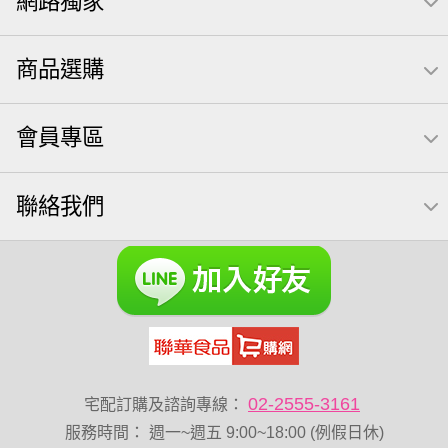
網路獨家
薯條
飲
三角壽司海苔
買1送1
高蛋白
可樂
南瓜子
起司
每日
icash
義大利麵
荷卡
商品選購
卡廸那 95℃鮮脆三色丁
三角
芋頭
紅棗
【萬歲牌】每日堅果系列
萬歲牌 南瓜籽
三角飯糰
會員專區
萬歲牌 米果
芥末 可樂果
禮盒
VA 萬歲牌 總匯點心包(42gx20包)
總匯點心包
聯絡我們
減糖日記
全聯 南瓜子
素食
小魚干
無調味綜合堅果
杏仁
小魚乾
全聯 海苔
Diy飯糰
無糖 堅果飲
萬歲牌小魚
滿天星
全聯 海苔細
蔓越梅
元氣什穀堅果飲
烘焙
萬歲牌 堅果小包裝活力堅果
香菜
梅子
綜合堅果
榛果
黑豆
開心果 萬歲牌
無調味綜合果
無加糖
02-2555-3161
宅配訂購及諮詢專線：
魚
萬歲牌 蔓越莓
蜜汁腰果
寶咖咖 15g
服務時間
：
週一~週五 9:00~18:00 (例假日休)