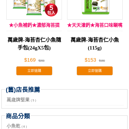
★小魚補鈣★濃郁海苔提
★天天灌鈣★海苔口味唰嘴
味!
萬歲牌-海苔杏仁小魚隨
萬歲牌-海苔杏仁小魚
手包(24gX5包)
(115g)
$169
$153
$200
$180
立即搶購
立即搶購
(舊)店長推薦
萬歲牌堅果
( 5 )
商品分類
小魚乾
( 6 )