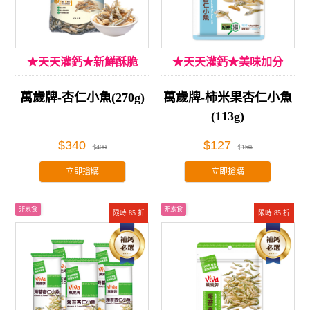
★天天灌鈣★新鮮酥脆
★天天灌鈣★美味加分
萬歲牌-杏仁小魚(270g)
萬歲牌-柿米果杏仁小魚
(113g)
$340
$127
$400
$150
立即搶購
立即搶購
非素食
非素食
限時 85 折
限時 85 折