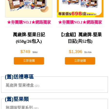
★夯團購NO.1★網路獨家
★夯團購NO.1★網路獨家
萬歲牌-堅果日記
【2盒組】萬歲牌-堅果
(650g/26包入)
日記(共52包)
$749
$1,396
$862
$1,724
立即搶購
立即搶購
(舊)送禮專區
萬歲牌 堅果禮盒
( 2 )
(舊)堅果類
無調味堅果系列
( 2 )