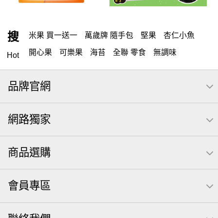
搜
米果 買一送一
萬歲牌 隨手包
堅果
杏仁小魚
開心果
可樂果
海苔
全聯 零食
無調味
Hot
全聯 禮盒
堅穀力
綜合纖果
米果
元本山
品牌官網
全聯 素食
萬歲開心果
腰果
總匯點心包
椒鹽
桶裝堅果
甘栗
核桃
高蛋白
無調味堅果
網路獨家
元氣什穀堅果飲
可樂
買1送1
小魚
萬歲牌
每日
三角飯糰海苔
【萬歲牌】每日堅果系列
商品選購
全聯 拜拜
起司
洋芋片
義大利麵
荷卡
萬歲牌 巴西豆
小魚干
Icash
南瓜子
調味
紅棗
會員專區
萬歲牌 南瓜籽
素食
芋頭
萬歲牌 堅果隨身包22入
萬歲牌堅果飲
滿天星
卡廸那 95℃鮮脆三色丁