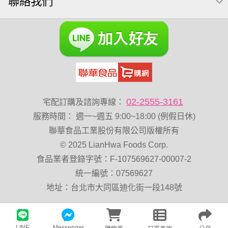
聯絡我們
無調味綜合堅果
芥末 可樂果
可樂果 捲捲酥
粥
VA 萬歲牌 總匯點心包(42gx20包)
杏仁
榛果
開心果 萬歲牌
禮盒
三角飯糰
萬歲牌 米果
減糖日記
全聯 海苔細
無調味綜合果
小魚乾
烘焙
薯條
黑豆
蜜汁腰果
綜合堅果
三角壽司海苔
香菜
全素卡迪那 薯條
魚
寶咔咔
02-2555-3161
宅配訂購及諮詢專線：
全聯 海苔
無加糖
萬歲牌 堅果小包裝活力堅果
服務時間
：
週一~週五 9:00~18:00 (例假日休)
Diy飯糰
萬歲牌小魚
蔓越梅
三角
杏仁小魚乾
聯華食品工業股份有限公司版權所有
© 2025 LianHwa Foods Corp.
梅子
隨手包
60g
栗
全聯 核桃
山葵
味付
食品業者登錄字號：F-107569627-00007-2
寶咖咖 15g
豌豆
飯卷專用海苔
統一編號：07569627
Costco 萬歲牌堅果
綜合
總匯點心
飯糰
地址：台北市大同區迪化街一段148號
萬歲牌-堅穀力
午後堅果
萬歲牌 巴西堅果
LINE
Messenger