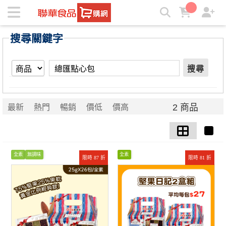
【總匯點心包】搜尋結果 | ★聯華食品e購網★
搜尋關鍵字
搜尋
2 商品
最新
熱門
暢銷
價低
價高
全素
無調味
全素
限時 87 折
限時 81 折